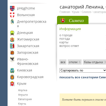
санаторий Ленина,
pHqghUme
Главная
/
Крым
/
Симеиз
/
санатори
Волынская
Симеиз
Днепропетровска
я
Информация
Донецкая
о городе
погода
Житомирская
карты
Закарпатская
вопрос-ответ
Запорожская
Ивано-
все
отели
: 6
базы отдыха
: 3
Франковская
Киевская
Кировоградская
показать все санатории Сим
Крым
Алупка
Алушта
Евпатория
Хотите быть первым в списке о
Керчь