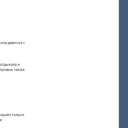
жила девочка с
 отдыхала и
тровна, также
 нашёл только
е