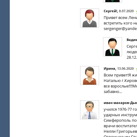
Сергей!
,
8.07.2020
Привет всем Лен
встретить кого н
sergenger@yande
Вади
Серге
людей
28.12
Ирина
,
13.06.2020
Всем привет!Я жи
Наталью г.Киров
все взрослые!!!!
забавно...
иван макаров-Дья
учился 1976-77 г
ударных инструме
Симферополь поб
врачи воспитател
Нелли Григорьев
Огромное им Спа