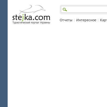
Отчеты
|
Интересное
|
Кар