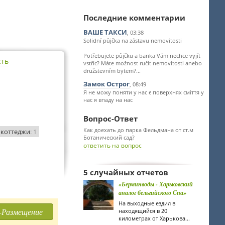
Последние комментарии
ВАШЕ ТАКСИ
, 03:38
Solidní půjčka na zástavu nemovitosti
Potřebujete půjčku a banka Vám nechce vyjít
сть
vstříc? Máte možnost ručit nemovitosti anebo
družstevním bytem?...
Замок Острог
, 08:49
Я не можу поняти у нас є поверхнях сміття у
нас я впаду на нас
Вопрос-Ответ
Как доехать до парка Фельдмана от ст.м
коттеджи
: 1
Ботанический сад?
ответить на вопрос
5 случайных отчетов
«Берминводы - Харьковский
аналог бельгийского Спа»
На выходные ездил в
-Размещение
находящийся в 20
километрах от Харькова...