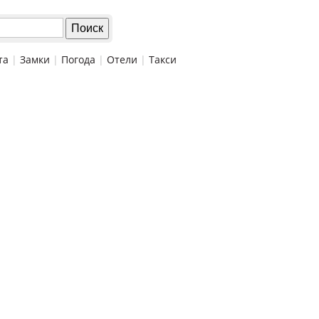
та
|
Замки
|
Погода
|
Отели
|
Такси