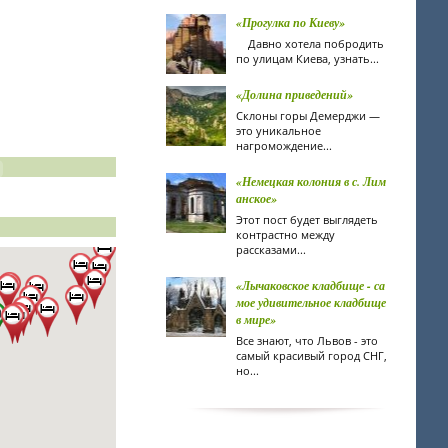
«Прогулка по Киеву»
Давно хотела побродить
по улицам Киева, узнать...
«Долина приведений»
Склоны горы Демерджи —
это уникальное
нагромождение...
«Немецкая колония в с. Лим
анское»
Этот пост будет выглядеть
контрастно между
рассказами...
«Лычаковское кладбище - са
мое удивительное кладбище
в мире»
Все знают, что Львов - это
самый красивый город СНГ,
но...