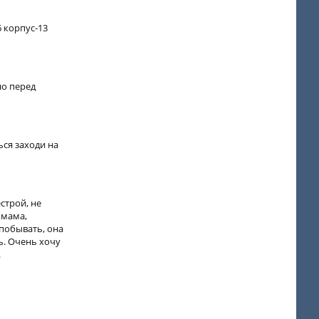
6 корпус-13
но перед
ся заходи на
строй, не
 мама,
 побывать, она
ь. Очень хочу
.