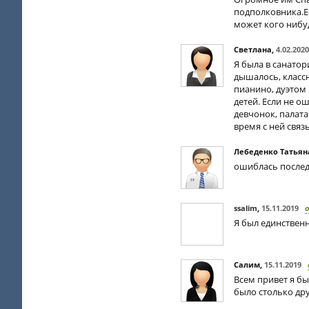
подполковника.Е
может кого нибу
Светлана
,
4.02.2020
Я была в санатор
дышалось, классн
пианино, дуэтом
детей. Если не о
девчонок, палат
время с ней связ
Лебеденко Татьян
ошиблась последн
ssalim
,
15.11.2019
Я был единствен
Салим
,
15.11.2019
Всем привет я бы
было столько др