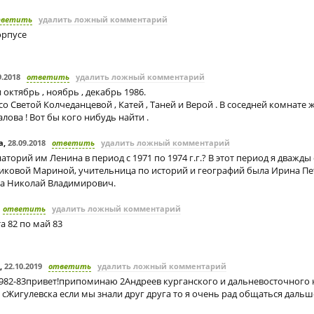
тветить
удалить ложный комментарий
орпусе
9.2018
ответить
удалить ложный комментарий
 октябрь , ноябрь , декабрь 1986.
о Светой Колчеданцевой , Катей , Таней и Верой . В соседней комнате 
ова ! Вот бы кого нибудь найти .
а
,
28.09.2018
ответить
удалить ложный комментарий
наторий им Ленина в период с 1971 по 1974 г.г.? В этот период я дважды
риковой Мариной, учительница по историй и географий была Ирина Пе
а Николай Владимирович.
ответить
удалить ложный комментарий
та 82 по май 83
,
22.10.2019
ответить
удалить ложный комментарий
1982-83привет!припоминаю 2Андреев курганского и дальневосточного
сЖигулевска если мы знали друг друга то я очень рад общаться дальш