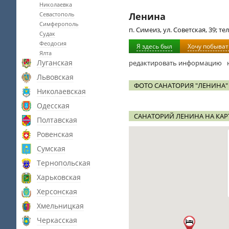
Николаевка
Севастополь
Ленина
Симферополь
п. Симеиз, ул. Советская, 39; тел
Судак
Феодосия
Я здесь был
Хочу побыват
Ялта
Луганская
редактировать информацию
Львовская
ФОТО САНАТОРИЯ "ЛЕНИНА"
Николаевская
Одесская
САНАТОРИЙ ЛЕНИНА НА КАР
Полтавская
Ровенская
Сумская
Тернопольская
Харьковская
Херсонская
Хмельницкая
Черкасская