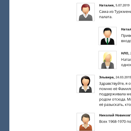
Наталия
,
5.07.2019
Сама из Туркмени
палата.
Ната
Приве
вход
НЛО
,
Ната
одно
Эльвира
,
24.03.201
Здравствуйте, я 
помню её Фамили
поддерживала мен
родом отсюда. Мы
её разыскать, к
Николай Новиков
Всех 1968-1970 п