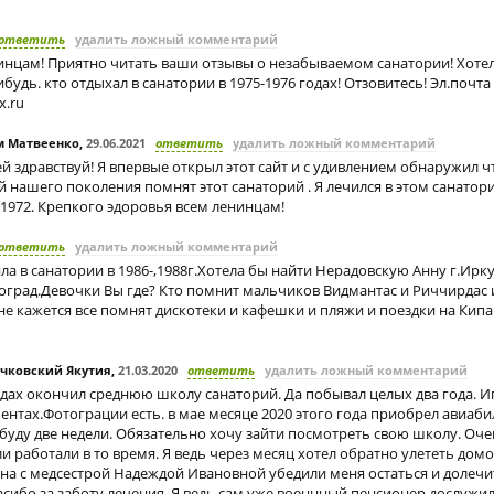
ответить
удалить ложный комментарий
инцам! Приятно читать ваши отзывы о незабываемом санатории! Хоте
ибудь. кто отдыхал в санатории в 1975-1976 годах! Отзовитесь! Эл.почта
x.ru
м Матвеенко
,
29.06.2021
ответить
удалить ложный комментарий
й здравствуй! Я впервые открыл этот сайт и с удивлением обнаружил ч
 нашего поколения помнят этот санаторий . Я лечился в этом санатори
.1972. Крепкого эдоровья всем ленинцам!
ответить
удалить ложный комментарий
ла в санатории в 1986-,1988г.Хотела бы найти Нерадовскую Анну г.Ирк
оград.Девочки Вы где? Кто помнит мальчиков Видмантас и Риччирдас
Мне кажется все помнят дискотеки и кафешки и пляжи и поездки на Кипа
чковский Якутия
,
21.03.2020
ответить
удалить ложный комментарий
одах окончил среднюю школу санаторий. Да побывал целых два года. И
нтах.Фотограции есть. в мае месяце 2020 этого года приобрел авиаби
уду две недели. Обязательно хочу зайти посмотреть свою школу. Оч
и работали в то время. Я ведь через месяц хотел обратно улететь дом
на с медсестрой Надеждой Ивановной убедили меня остаться и долечи
сибо за заботу лечения. Я ведь сам уже военнный пенсионер дослужил