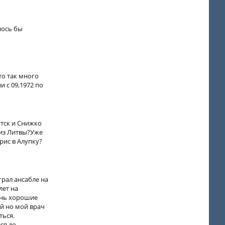
лось бы
то так много
и с 09,1972 по
утск и Снижко
 из Литвы?Уже
рис в Алупку?
грал ансабле на
лет на
ень хорошие
ой но мой врач
ться.
ся до