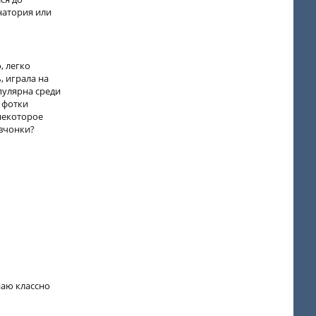
натория или
, легко
, играла на
пулярна среди
ь фотки
некоторое
евчонки?
наю классно