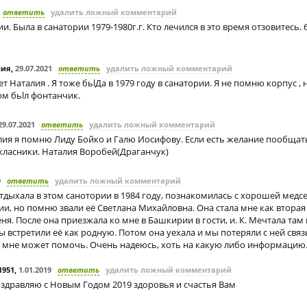
ответить
удалить ложный комментарий
и. Была в санатории 1979-1980г.г. Кто лечился в это время отзовитесь. 
лия
,
29.07.2021
ответить
удалить ложный комментарий
т Наталия . Я тоже бьlДа в 1979 году в санатории. Я не помню корпус , 
ом бьlл фонтанчик.
29.07.2021
ответить
удалить ложный комментарий
лия я помню Лиду Бойко и Галю Иосифову. Если есть желание пообщать
класники. Наталия Воробей(Драганчук)
9
ответить
удалить ложный комментарий
отдыхала в этом санотории в 1984 году, познакомилась с хорошей медсе
и, но помню звали её Светлана Михайловна. Она стала мне как вторая
я. После она приезжала ко мне в Башкирии в гости, и. К. Мечтала там
 встретили её как родную. Потом она уехала и мы потеряли с ней связ
то мне может помочь. Очень надеюсь, хоть на какую либо информацию
1951
,
1.01.2019
ответить
удалить ложный комментарий
оздравляю с Новым Годом 2019 здоровья и счастья Вам