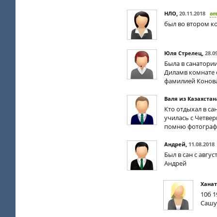
НЛО
,
20.11.2018
о
был во втором к
Юля Стрелец
,
28.0
Была в санатории
Диламв комнате с
фамилией Коновал
Валя из Казахстан
Кто отдыхал в са
училась с Четве
помню фотограф
Андрей
,
11.08.2018
Был в сан с авгус
Андрей
Ханат
10б 
Сашу 