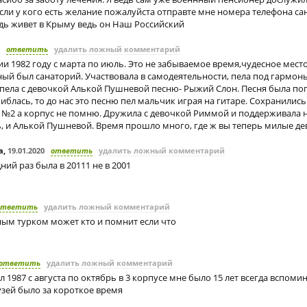
сли у кого есть желание пожалуйста отправте мне номера телефона са
дь живет в Крыму ведь он Наш Российский
ответить
удалить ложный комментарий
ии 1982 году с марта по июль. Это не забываемое время,чудесное место
ый был санаторий. Участвовала в самодеятельности, пела под гармонь
 пела с девочкой Алькой Пушневой песню- Рыжий Слон. Песня была по
шиблась, то до нас это песню пел мальчик играя на гитаре. Сохранилис
а №2 а корпус не помню. Дружила с девочкой Риммой и поддерживала 
ь, и Алькой Пушневой. Время прошло много, где ж вы теперь милые д
а
,
19.01.2020
ответить
удалить ложный комментарий
ий раз была в 20111 не в 2001
ответить
удалить ложный комментарий
ным турком может кто и помнит если что
ответить
удалить ложный комментарий
л 1987 с августа по октябрь в 3 корпусе мне было 15 лет всегда вспоми
узей было за короткое время