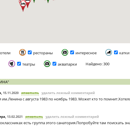
отели
рестораны
интересное
катки
Найдено: 300
театры
аквапарки
ИНА"
а
,
15.11.2020
ответить
удалить ложный комментарий
 им.Ленина с августа 1983 по ноябрь 1983. Может кто то помнит.Хотел
ира
,
13.02.2021
ответить
удалить ложный комментарий
оклассниках есть группа этого санатория.Попробуйте там поискать зн