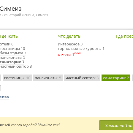
 Симеиз
и
/
санаторий Ленина, Симеиз
Где жить
Что делать
Где пое
отели 6
интересное 3
гостиницы 10
горнолыжные курорты 1
базы отдыха 3
new
отчеты 1
пансионаты 5
санатории 7
частный сектор 3
гостиницы
: 10
пансионаты
: 5
частный сектор
: 3
санатории
: 7
еиза
Заказать Топ
телей своего города? Узнайте как!