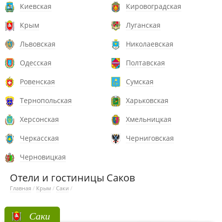
Киевская
Кировоградская
Крым
Луганская
Львовская
Николаевская
Одесская
Полтавская
Ровенская
Сумская
Тернопольская
Харьковская
Херсонская
Хмельницкая
Черкасская
Черниговская
Черновицкая
Отели и гостиницы Саков
Главная
/
Крым
/
Саки
/
Саки