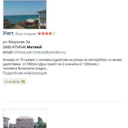
Уют
, база отдыха
ул. Морская, 9а
(068) 4754546
Матвей
email:
crimea.saki.matvei@yandex.ru
Номера от 75 гривен с человека (удобства на улици на сектор)Люкс со всеми
удобствами от 350грн.\Душ туалет на 2 комнаты от 120грню с
человека Bозможны скидки...
Подробная информация
отзывов:
16