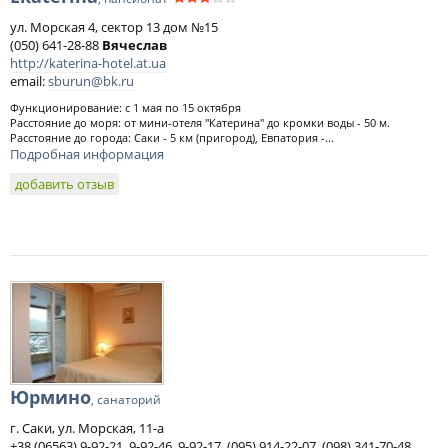
ул. Морская 4, сектор 13 дом №15
(050) 641-28-88
Вячеслав
http://katerina-hotel.at.ua
email:
sburun@bk.ru
Функционирование: с 1 мая по 15 октября
Расстояние до моря: от мини-отеля "Катерина" до кромки воды - 50 м.
Расстояние до города: Саки - 5 км (пригород), Евпатория -...
Подробная информация
добавить отзыв
Юрмино
, санаторий
г. Саки, ул. Морская, 11-а
+38 (06563) 9-92-21, 9-92-46, 9-92-17, (095) 914-22-07, (098) 341-70-48,