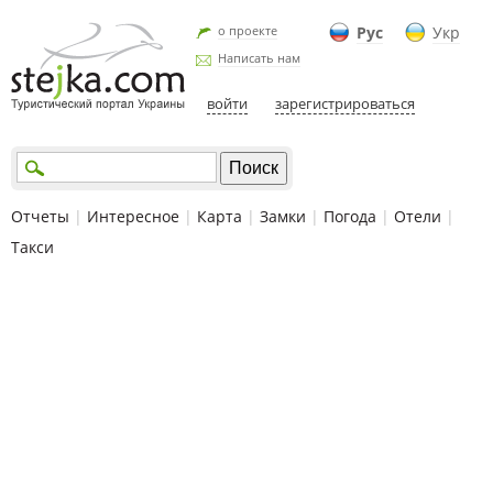
о проекте
Рус
Укр
Написать нам
войти
зарегистрироваться
Отчеты
|
Интересное
|
Карта
|
Замки
|
Погода
|
Отели
|
Такси