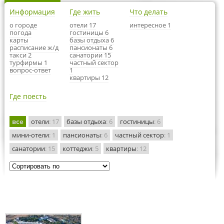
Информация
Где жить
Что делать
о городе
отели 17
интересное 1
погода
гостиницы 6
карты
базы отдыха 6
расписание ж/д
пансионаты 6
такси 2
санатории 15
турфирмы 1
частный сектор
вопрос-ответ
1
квартиры 12
Где поесть
все
отели
: 17
базы отдыха
: 6
гостиницы
: 6
мини-отели
: 1
пансионаты
: 6
частный сектор
: 1
санатории
: 15
коттеджи
: 5
квартиры
: 12