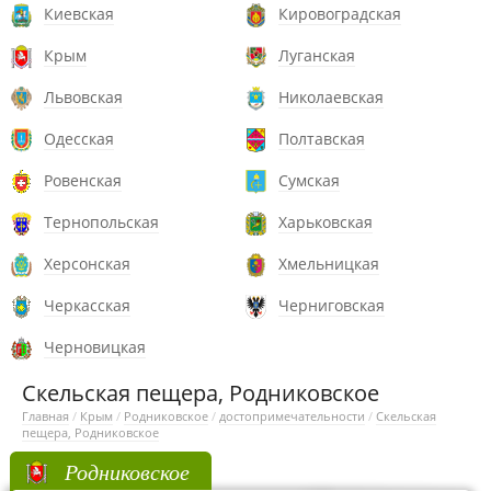
Киевская
Кировоградская
Крым
Луганская
Львовская
Николаевская
Одесская
Полтавская
Ровенская
Сумская
Тернопольская
Харьковская
Херсонская
Хмельницкая
Черкасская
Черниговская
Черновицкая
Скельская пещера, Родниковское
Главная
/
Крым
/
Родниковское
/
достопримечательности
/
Скельская
пещера, Родниковское
Родниковское