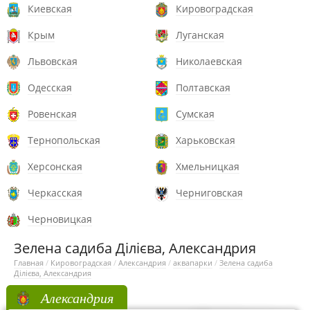
Киевская
Кировоградская
Крым
Луганская
Львовская
Николаевская
Одесская
Полтавская
Ровенская
Сумская
Тернопольская
Харьковская
Херсонская
Хмельницкая
Черкасская
Черниговская
Черновицкая
Зелена садиба Ділієва, Александрия
Главная
/
Кировоградская
/
Александрия
/
аквапарки
/
Зелена садиба
Ділієва, Александрия
Александрия