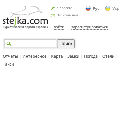
о проекте
Рус
Укр
Написать нам
войти
зарегистрироваться
Отчеты
|
Интересное
|
Карта
|
Замки
|
Погода
|
Отели
|
Такси