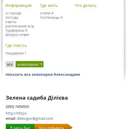
Информация
Где жить
Что делать
о городе
отели 4
погода
гостиницы 4
карты
расписание ж/д
турфирмы 6
вопрос-ответ
Где поесть
пиццерии 1
все
аквапарки
: 1
показать все аквапарки Александрии
Зелена садиба Ділієва
(095) 7459555
http://https:
email:
dilievigor@gmail.com
Я здесь был
Хочу побывать