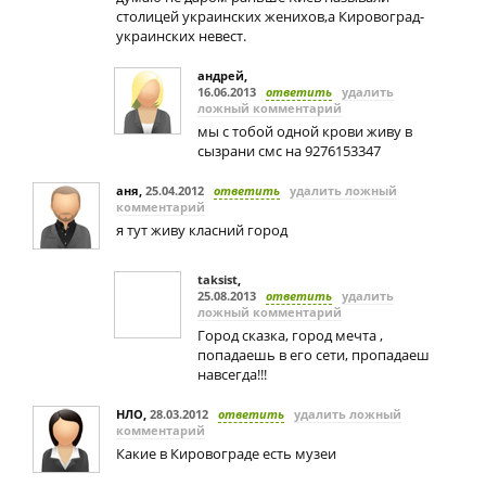
столицей украинских женихов,а Кировоград-
украинских невест.
андрей
,
16.06.2013
ответить
удалить
ложный комментарий
мы с тобой одной крови живу в
сызрани смс на 9276153347
аня
,
25.04.2012
ответить
удалить ложный
комментарий
я тут живу класний город
taksist
,
25.08.2013
ответить
удалить
ложный комментарий
Город сказка, город мечта ,
попадаешь в его сети, пропадаеш
навсегда!!!
НЛО
,
28.03.2012
ответить
удалить ложный
комментарий
Какие в Кировограде есть музеи