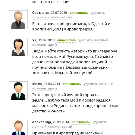
местного населения.
Светлана
,
22.07.2019
ответить
удалить
ложный комментарий
Есть ли авиасообщение между Одессой и
Кропивницким ( Кировоградом)?
УХ
,
11.07.2019
ответить
удалить ложный
комментарий
Люди, майте совість.Автори,хто викладає оуе
все з помилками? Русизмів купа. Та й місто
давно не Кировоград,а Кропивницький... І
починаломь не з Єлісавєти,аi козайьких
зимівників...Мда...сайтик ще той.
Мила
,
16.03.2014
ответить
удалить ложный
комментарий
Этот город самый лучший город на
земле...Люблю тебя мой КИровоград,моя
маленькая Родина в этом городе прошло мое
детство и юность
александр
,
28.01.2014
ответить
удалить
ложный комментарий
Приезжаю в Кировоград из Москвы к