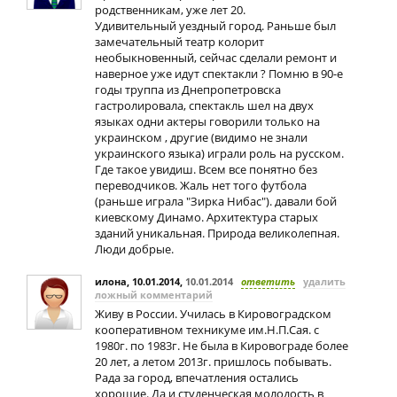
родственникам, уже лет 20.
Удивительный уездный город. Раньше был
замечательный театр колорит
необыкновенный, сейчас сделали ремонт и
наверное уже идут спектакли ? Помню в 90-е
годы труппа из Днепропетровска
гастролировала, спектакль шел на двух
языках одни актеры говорили только на
украинском , другие (видимо не знали
украинского языка) играли роль на русском.
Где такое увидиш. Всем все понятно без
переводчиков. Жаль нет того футбола
(раньше играла "Зирка Нибас"). давали бой
киевскому Динамо. Архитектура старых
зданий уникальная. Природа великолепная.
Люди добрые.
илона, 10.01.2014
,
10.01.2014
ответить
удалить
ложный комментарий
Живу в России. Училась в Кировоградском
кооперативном техникуме им.Н.П.Сая. с
1980г. по 1983г. Не была в Кировограде более
20 лет, а летом 2013г. пришлось побывать.
Рада за город, впечатления остались
хорошие. Да и студенческая молодость в