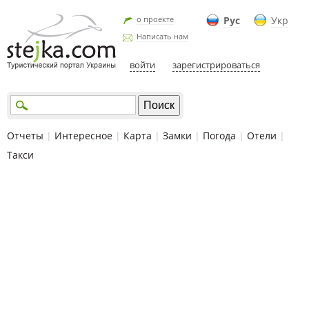
о проекте
Рус
Укр
Написать нам
войти
зарегистрироваться
Отчеты
|
Интересное
|
Карта
|
Замки
|
Погода
|
Отели
|
Такси