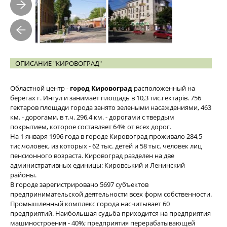
ОПИСАНИЕ "КИРОВОГРАД"
Областной центр -
город Кировоград
расположенный на
берегах г. Ингул и занимает площадь в 10,3 тис.гектарiв. 756
гектаров площади города занято зелеными насаждениями, 463
км. - дорогами, в т.ч. 296,4 км. - дорогами с твердым
покрытием, которое составляет 64% от всех дорог.
На 1 января 1996 года в городе Кировоград проживало 284,5
тис.чоловек, из которых - 62 тыс. детей и 58 тыс. человек лиц
пенсионного возраста. Кировоград разделен на две
административных единицы: Кировський и Ленинский
районы.
В городе зарегистрировано 5697 субъектов
предпринимательской деятельности всех форм собственности.
Промышленный комплекс города насчитывает 60
предприятий. Наибольшая судьба приходится на предприятия
машиностроения - 40%; предприятия перерабатывающей