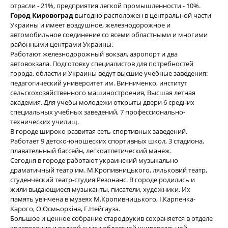
отрасли - 21%, предприятия легкой промышленности - 10%.
Город Кировоград
выгодно расположен в центральной части
Украины и имеет воздушное, железнодорожное и
автомобильное соединение со всеми областными и многими
районными центрами Украины.
Работают железнодорожный вокзал, аэропорт и два
автовокзала. Подготовку специалистов для потребностей
города, области и Украины ведут высшие учебные заведения:
педагогический университет им. Винниченко, институт
сельскохозяйственного машиностроения, Высшая летная
академия. Для учебы молодежи открыты двери 6 средних
специальных учебных заведений, 7 профессионально-
технических училищ.
В городе широко развитая сеть спортивных заведений.
Работает 9 детско-юношеских спортивных школ, 3 стадиона,
плавательный бассейн, легкоатлетический манеж.
Сегодня в городе работают украинский музыкально
драматичный театр им. М.Кропивницького, ляльковий театр,
студенческий театр-студия Резонанс. В городе родились и
жили выдающиеся музыканты, писатели, художники. Их
память увiнчена в музеях М.Кропивницького, I.Карпенка-
Карого, О.Осмьоркiна, Г.Нейгауза.
Большое и ценное собрание стародрукив сохраняется в отделе