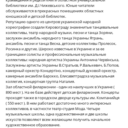
краеведения и редкой книги областной универсальной
библиотеки им. Д.I.Чижевського. Юные читатели
обслуживаются в прекрасных помещениях областных
юношеской и детской библиотек.
Репутацию одного из центров украинской народной
хореографии создали Кировограду знаменитые танцевальные
коллективы, театр народной музыки, песни и танца Зоряни,
заслужен ансамбль народного танца Украины Ятрань,
ансамбль песни и танца Весна, детские коллективы Пролесок,
Росинка и другие. Широко известные в Украине и за ее
границами солисты и профессиональные музыкальные
коллективы: народная артистка Украины Антонина Червiнська,
Заслужены артисты Украины В.Стратьєв, Р.Валькевич, Б.Попов,
камерный оркестр Концертiно, концертный духовой оркестр,
камерные ансамбли Барокко, Елисаветградска музыкальная
коллегия, концертная группа Наталия.
Зал областной филармонии - один из наилучших в Украине (
890 мест ). На ее базе действует детская филармония. Концерты
проходят также в городском дворце культуры им. Компанийця
( 550 мест ). В нем работают достаточно много интересных
коллективов, в частности театр-студия Мода. Четыре
музыкальных школы, одна художественная и две школы
искусств позволяют всем желающим получить начальное
художественное образование.