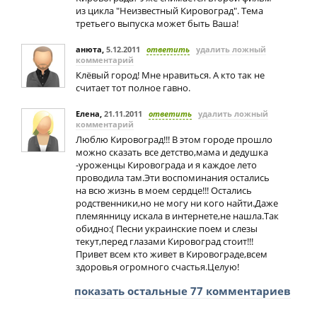
из цикла "Неизвестный Кировоград". Тема
третьего выпуска может быть Ваша!
анюта
,
5.12.2011
ответить
удалить ложный
комментарий
Клёвый город! Мне нравиться. А кто так не
считает тот полное гавно.
Елена
,
21.11.2011
ответить
удалить ложный
комментарий
Люблю Кировоград!!! В этом городе прошло
можно сказать все детство,мама и дедушка
-уроженцы Кировограда и я каждое лето
проводила там.Эти воспоминания остались
на всю жизнь в моем сердце!!! Остались
родственники,но не могу ни кого найти.Даже
племянницу искала в интернете,не нашла.Так
обидно:( Песни украинские поем и слезы
текут,перед глазами Кировоград стоит!!!
Привет всем кто живет в Кировограде,всем
здоровья огромного счастья.Целую!
показать остальные 77 комментариев