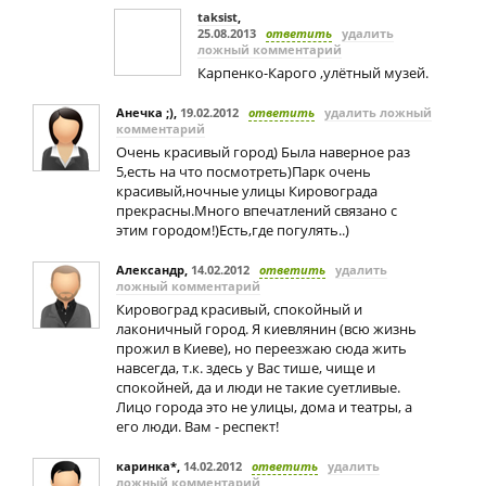
taksist
,
25.08.2013
ответить
удалить
ложный комментарий
Карпенко-Карого ,улётный музей.
Анечка ;)
,
19.02.2012
ответить
удалить ложный
комментарий
Очень красивый город) Была наверное раз
5,есть на что посмотреть)Парк очень
красивый,ночные улицы Кировограда
прекрасны.Много впечатлений связано с
этим городом!)Есть,где погулять..)
Александр
,
14.02.2012
ответить
удалить
ложный комментарий
Кировоград красивый, спокойный и
лаконичный город. Я киевлянин (всю жизнь
прожил в Киеве), но переезжаю сюда жить
навсегда, т.к. здесь у Вас тише, чище и
спокойней, да и люди не такие суетливые.
Лицо города это не улицы, дома и театры, а
его люди. Вам - респект!
каринка*
,
14.02.2012
ответить
удалить
ложный комментарий