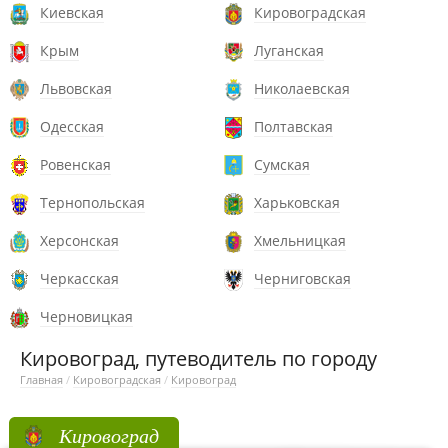
Киевская
Кировоградская
Крым
Луганская
Львовская
Николаевская
Одесская
Полтавская
Ровенская
Сумская
Тернопольская
Харьковская
Херсонская
Хмельницкая
Черкасская
Черниговская
Черновицкая
Кировоград, путеводитель по городу
Главная
/
Кировоградская
/
Кировоград
Кировоград