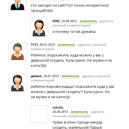
кто заходит на сайт?тут точно интерестно))
прощайте)))
НЛО
,
22.09.2012
ответить
удалить
ложный комментарий
а почему ти так думаеш
1111
,
20.01.2012
ответить
удалить ложный
комментарий
Ребятки, подскажите, куда можно у вас с
девушкой сходить. Культурно. Не музеи и не
каток!))))
димон
,
20.01.2012
ответить
удалить ложный
комментарий
ребятки Кировоградцы! подскажите куда у вас
можно с девушкой сходить?! Культурно. Но
не музеи и не каток)))
taksist
,
25.08.2013
ответить
удалить
ложный комментарий
Чувак в этом городе некуда
сходить, маленький Парыж