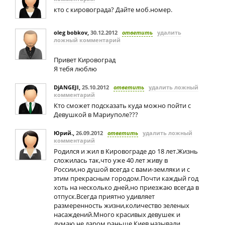
кто с кировограда? Дайте моб.номер.
oleg bobkov
,
30.12.2012
ответить
удалить
ложный комментарий
Привет Кировоград
Я тебя люблю
DjANGEJI
,
25.10.2012
ответить
удалить ложный
комментарий
Кто сможет подсказать куда можно пойти с
Девушкой в Мариуполе???
Юрий.
,
26.09.2012
ответить
удалить ложный
комментарий
Родился и жил в Кировограде до 18 лет.Жизнь
сложилась так,что уже 40 лет живу в
России,но душой всегда с вами-земляки и с
этим прекрасным городом.Почти каждый год
хоть на несколько дней,но приезжаю всегда в
отпуск.Всегда приятно удивляет
размеренность жизни,количество зеленых
насаждений.Много красивых девушек и
думаю не даром раньше Киев называли