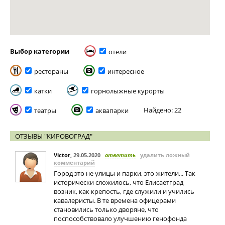
Выбор категории
отели
рестораны
интересное
катки
горнолыжные курорты
Найдено: 22
театры
аквапарки
ОТЗЫВЫ "КИРОВОГРАД"
Victor
,
29.05.2020
ответить
удалить ложный
комментарий
Город это не улицы и парки, это жители... Так
исторически сложилось, что Елисаетград
возник, как крепость, где служили и учились
кавалеристы. В те времена офицерами
становились только дворяне, что
поспособствовало улучшению генофонда