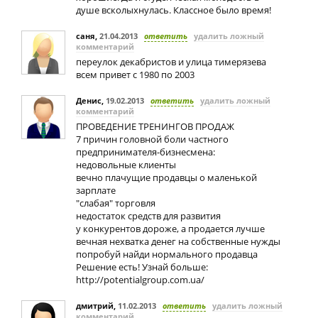
душе всколыхнулась. Классное было время!
саня
,
21.04.2013
ответить
удалить ложный
комментарий
переулок декабристов и улица тимерязева
всем привет с 1980 по 2003
Денис
,
19.02.2013
ответить
удалить ложный
комментарий
ПРОВЕДЕНИЕ ТРЕНИНГОВ ПРОДАЖ
7 причин головной боли частного
предпринимателя-бизнесмена:
недовольные клиенты
вечно плачущие продавцы о маленькой
зарплате
"слабая" торговля
недостаток средств для развития
у конкурентов дороже, а продается лучше
вечная нехватка денег на собственные нужды
попробуй найди нормального продавца
Решение есть! Узнай больше:
http://potentialgroup.com.ua/
дмитрий
,
11.02.2013
ответить
удалить ложный
комментарий