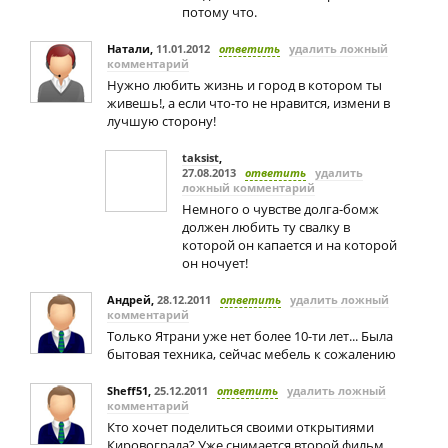
потому что.
Натали
,
11.01.2012
ответить
удалить ложный
комментарий
Нужно любить жизнь и город в котором ты
живешь!, а если что-то не нравится, измени в
лучшую сторону!
taksist
,
27.08.2013
ответить
удалить
ложный комментарий
Немного о чувстве долга-бомж
должен любить ту свалку в
которой он капается и на которой
он ночует!
Андрей
,
28.12.2011
ответить
удалить ложный
комментарий
Только Ятрани уже нет более 10-ти лет... Была
бытовая техника, сейчас мебель к сожалению
Sheff51
,
25.12.2011
ответить
удалить ложный
комментарий
Кто хочет поделиться своими открытиями
Кировограда? Уже снимается второй фильм