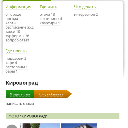
Информация
Где жить
Что делать
о городе
отели 13
интересное 2
погода
гостиницы 4
карты
квартиры 1
расписание ж/д
такси 10
турфирмы 36
вопрос-ответ
Где поесть
пиццерии 2
кафе 4
рестораны 1
бары 1
Кировоград
Я здесь был
Хочу побывать
написать отзыв
ФОТО "КИРОВОГРАД"