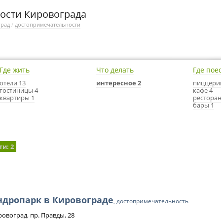
ости Кировограда
град
/
достопримечательности
Где жить
Что делать
Где пое
отели 13
интересное 2
пиццери
гостиницы 4
кафе 4
квартиры 1
ресторан
бары 1
ти
: 2
ндропарк в Кировограде
, достопримечательность
ровоград, пр. Правды, 28