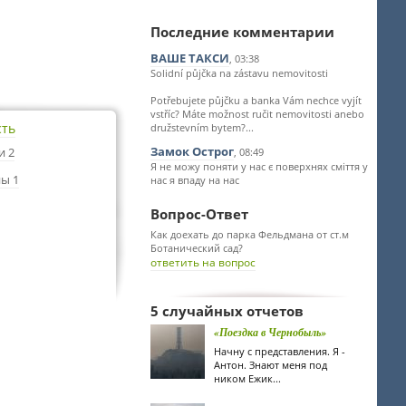
Последние комментарии
ВАШЕ ТАКСИ
, 03:38
Solidní půjčka na zástavu nemovitosti
Potřebujete půjčku a banka Vám nechce vyjít
vstříc? Máte možnost ručit nemovitosti anebo
сть
družstevním bytem?...
Замок Острог
и 2
, 08:49
Я не можу поняти у нас є поверхнях сміття у
ы 1
нас я впаду на нас
Вопрос-Ответ
Как доехать до парка Фельдмана от ст.м
Ботанический сад?
ответить на вопрос
5 случайных отчетов
«Поездка в Чернобыль»
Начну с представления. Я -
Антон. Знают меня под
ником Ежик...