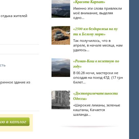
«Красота Карпат»
Именно эти слова привлекли
моё внимание, выделяя
т отдыха жителей
одно...
«2500 км бездорожья на пу
ти к Белому морю»
Так получилось, что в
апреле, в начале месяца, нам
удалось...
«Роман-Кош в нелетную по
сть
году»
В 00.28 ночи, мастерски не
опоздав на поезд 47Д (17 грн
аринное здание из
билет...
«Достопримечательности
Одессы»
«Широкие лиманы, зеленые
каштаны, Качается
шаланда...