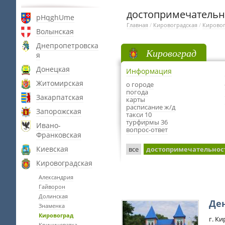
достопримечательн
pHqghUme
Главная
/
Кировоградская
/
Кирово
Волынская
Днепропетровска
Кировоград
я
Донецкая
Информация
Житомирская
о городе
погода
Закарпатская
карты
расписание ж/д
Запорожская
такси 10
турфирмы 36
Ивано-
вопрос-ответ
Франковская
Киевская
все
достопримечательнос
Кировоградская
Александрия
Гайворон
Долинская
Де
Знаменка
Кировоград
г. Ки
Криничеватка