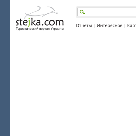
Отчеты
|
Интересное
|
Кар