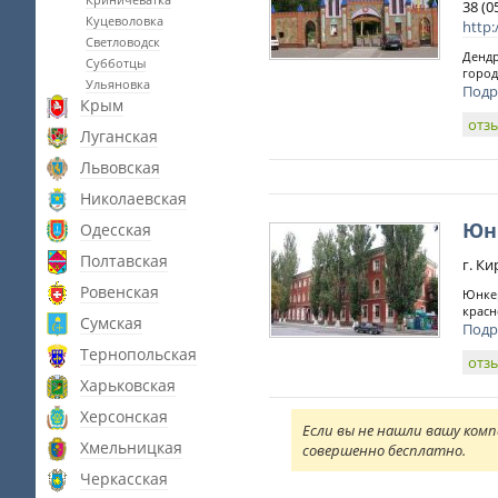
38 (0
Куцеволовка
http
Светловодск
Дендр
Субботцы
город
Ульяновка
Подр
Крым
отз
Луганская
Львовская
Николаевская
Юн
Одесская
Полтавская
г. К
Ровенская
Юнкер
красн
Сумская
Подр
Тернопольская
отз
Харьковская
Херсонская
Если вы не нашли вашу комп
Хмельницкая
совершенно бесплатно.
Черкасская