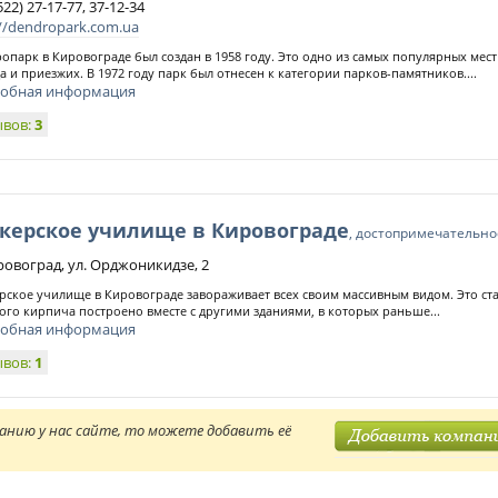
522) 27-17-77, 37-12-34
://dendropark.com.ua
опарк в Кировограде был создан в 1958 году. Это одно из самых популярных мес
а и приезжих. В 1972 году парк был отнесен к категории парков-памятников....
обная информация
ывов:
3
керское училище в Кировограде
, достопримечательно
ировоград, ул. Орджоникидзе, 2
ское училище в Кировограде завораживает всех своим массивным видом. Это ст
ого кирпича построено вместе с другими зданиями, в которых раньше...
обная информация
ывов:
1
анию у нас сайте, то можете добавить её