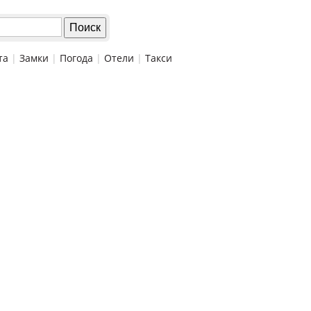
та
|
Замки
|
Погода
|
Отели
|
Такси