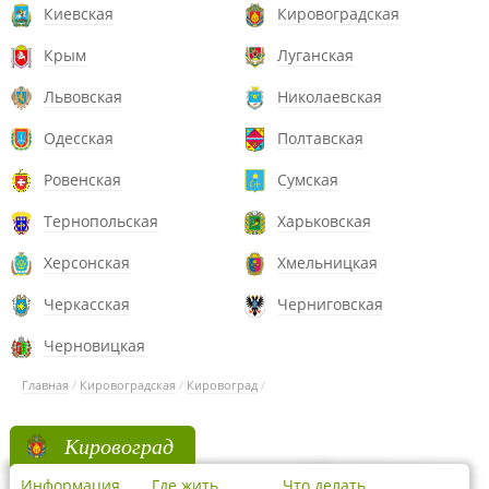
Киевская
Кировоградская
Крым
Луганская
Львовская
Николаевская
Одесская
Полтавская
Ровенская
Сумская
Тернопольская
Харьковская
Херсонская
Хмельницкая
Черкасская
Черниговская
Черновицкая
Главная
/
Кировоградская
/
Кировоград
/
Кировоград
Информация
Где жить
Что делать