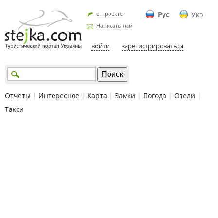
о проекте
Рус
Укр
Написать нам
войти
зарегистрироваться
Отчеты
|
Интересное
|
Карта
|
Замки
|
Погода
|
Отели
|
Такси