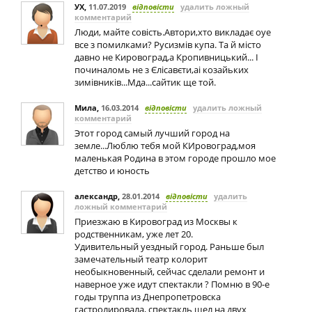
УХ
,
11.07.2019
відповісти
удалить ложный
комментарий
Люди, майте совість.Автори,хто викладає оуе
все з помилками? Русизмів купа. Та й місто
давно не Кировоград,а Кропивницький... І
починаломь не з Єлісавєти,аi козайьких
зимівників...Мда...сайтик ще той.
Мила
,
16.03.2014
відповісти
удалить ложный
комментарий
Этот город самый лучший город на
земле...Люблю тебя мой КИровоград,моя
маленькая Родина в этом городе прошло мое
детство и юность
александр
,
28.01.2014
відповісти
удалить
ложный комментарий
Приезжаю в Кировоград из Москвы к
родственникам, уже лет 20.
Удивительный уездный город. Раньше был
замечательный театр колорит
необыкновенный, сейчас сделали ремонт и
наверное уже идут спектакли ? Помню в 90-е
годы труппа из Днепропетровска
гастролировала, спектакль шел на двух