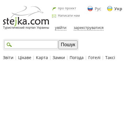
про проект
Рус
Укр
Написати нам
увійти
зареєструватися
Звіти
|
Цікаве
|
Карта
|
Замки
|
Погода
|
Готелі
|
Таксі