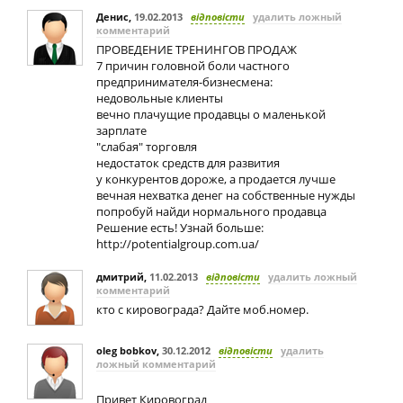
Денис
,
19.02.2013
відповісти
удалить ложный
комментарий
ПРОВЕДЕНИЕ ТРЕНИНГОВ ПРОДАЖ
7 причин головной боли частного
предпринимателя-бизнесмена:
недовольные клиенты
вечно плачущие продавцы о маленькой
зарплате
"слабая" торговля
недостаток средств для развития
у конкурентов дороже, а продается лучше
вечная нехватка денег на собственные нужды
попробуй найди нормального продавца
Решение есть! Узнай больше:
http://potentialgroup.com.ua/
дмитрий
,
11.02.2013
відповісти
удалить ложный
комментарий
кто с кировограда? Дайте моб.номер.
oleg bobkov
,
30.12.2012
відповісти
удалить
ложный комментарий
Привет Кировоград