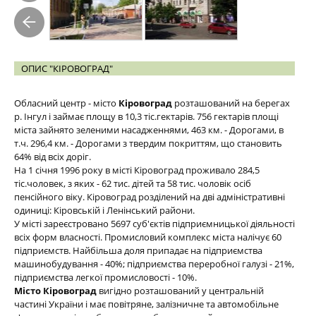
ОПИС "КІРОВОГРАД"
Обласний центр - місто
Кіровоград
розташований на берегах
р. Інгул і займає площу в 10,3 тіс.гектарiв. 756 гектарів площі
міста зайнято зеленими насадженнями, 463 км. - Дорогами, в
т.ч. 296,4 км. - Дорогами з твердим покриттям, що становить
64% від всіх доріг.
На 1 січня 1996 року в місті Кіровоград проживало 284,5
тіс.чоловек, з яких - 62 тис. дітей та 58 тис. чоловік осіб
пенсійного віку. Кіровоград розділений на дві адміністративні
одиниці: Кіровській і Ленінський райони.
У місті зареєстровано 5697 суб'єктів підприємницької діяльності
всіх форм власності. Промисловий комплекс міста налічує 60
підприємств. Найбільша доля припадає на підприємства
машинобудування - 40%; підприємства переробної галузі - 21%,
підприємства легкої промисловості - 10%.
Місто Кіровоград
вигідно розташований у центральній
частині України і має повітряне, залізничне та автомобільне