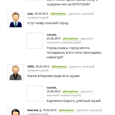
сызрани смс на 9276153347
аня
,
25.04.2012
відповісти
удалить ложный
комментарий
я тут живу класний город
taksist
,
25.08.2013
відповісти
удалить
ложный комментарий
Город сказка, город мечта ,
попадаешь в его сети, пропадаеш
навсегда!!!
НЛО
,
28.03.2012
відповісти
удалить ложный
комментарий
Какие в Кировограде есть музеи
taksist
,
25.08.2013
відповісти
удалить
ложный комментарий
Карпенко-Карого ,улётный музей.
Анечка ;)
,
19.02.2012
відповісти
удалить ложный
комментарий