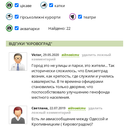
цікаве
катки
гірськолижні курорти
театри
Найдено: 22
аквапарки
ВІДГУКИ "КІРОВОГРАД"
Victor
,
29.05.2020
відповісти
удалить ложный
комментарий
Город это не улицы и парки, это жители... Так
исторически сложилось, что Елисаетград
возник, как крепость, где служили и учились
кавалеристы. В те времена офицерами
становились только дворяне, что
поспособствовало улучшению генофонда
местного населения.
Светлана
,
22.07.2019
відповісти
удалить
ложный комментарий
Есть ли авиасообщение между Одессой и
Кропивницким ( Кировоградом)?