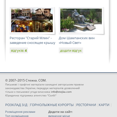
Ресторан "Старий Млин" -
Дом Шампанских вин
заведение сносящее крышу
«Новый Свет»
відгуків:
4
додати відгук
© 2007–2015 Стежка. COM.
Письмові і графічні матеріали захищені авторським правом
законодавства України, передрук матеріалів дозволений
тільки з письмової угоди власника
info@stejka.com
Юридична підтримка агентство "Солбі"
РОЗКЛАД З/Д
|
ГОРНОЛЫЖНЫЕ КУРОРТЫ
|
РЕСТОРАНИ
|
КАРТИ
|
Розміщення реклами
Додати на сайт:
Топ розміщення
визначне місце