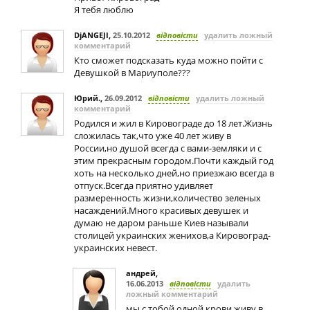
Я тебя люблю
DjANGEJI
,
25.10.2012
відповісти
удалить ложный
комментарий
Кто сможет подсказать куда можно пойти с
Девушкой в Мариуполе???
Юрий.
,
26.09.2012
відповісти
удалить ложный
комментарий
Родился и жил в Кировограде до 18 лет.Жизнь
сложилась так,что уже 40 лет живу в
России,но душой всегда с вами-земляки и с
этим прекрасным городом.Почти каждый год
хоть на несколько дней,но приезжаю всегда в
отпуск.Всегда приятно удивляет
размеренность жизни,количество зеленых
насаждений.Много красивых девушек и
думаю не даром раньше Киев называли
столицей украинских женихов,а Кировоград-
украинских невест.
андрей
,
16.06.2013
відповісти
удалить
ложный комментарий
мы с тобой одной крови живу в