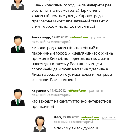
Очень красивый город) Была наверное раз
5,есть на что посмотреть)Парк очень
красивый,ночные улицы Кировограда
прекрасны.Много впечатлений связано с
этим городом!)Есть,где погулять..)
Александр
,
14.02.2012
відповісти
удалить
ложный комментарий
Кировоград красивый, спокойный и
лаконичный город. Я киевлянин (всю жизнь
прожил в Киеве), но переезжаю сюда жить
навсегда, т.к. здесь у Вас тише, чище и
спокойней, да и люди не такие суетливые.
Лицо города это не улицы, дома и театры, а
его люди. Вам - респект!
каринка*
,
14.02.2012
відповісти
удалить
ложный комментарий
кто заходит на сайт?тут точно интерестно))
прощайте)))
НЛО
,
22.09.2012
відповісти
удалить
ложный комментарий
а почему ти так думаеш