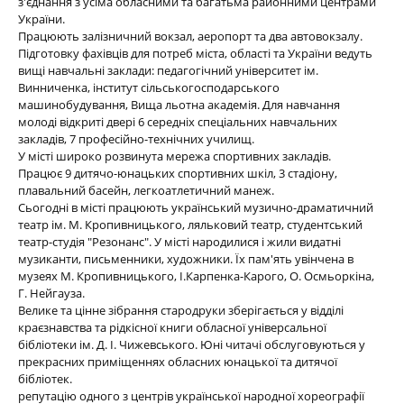
з'єднання з усіма обласними та багатьма районними центрами
України.
Працюють залізничний вокзал, аеропорт та два автовокзалу.
Підготовку фахівців для потреб міста, області та України ведуть
вищі навчальні заклади: педагогічний університет ім.
Винниченка, інститут сільськогосподарського
машинобудування, Вища льотна академія. Для навчання
молоді відкриті двері 6 середніх спеціальних навчальних
закладів, 7 професійно-технічних училищ.
У місті широко розвинута мережа спортивних закладів.
Працює 9 дитячо-юнацьких спортивних шкіл, 3 стадіону,
плавальний басейн, легкоатлетичний манеж.
Сьогодні в місті працюють український музично-драматичний
театр ім. М. Кропивницького, ляльковий театр, студентський
театр-студія "Резонанс". У місті народилися і жили видатні
музиканти, письменники, художники. Їх пам'ять увiнчена в
музеях М. Кропивницького, I.Карпенка-Карого, О. Осмьоркiна,
Г. Нейгауза.
Велике та цінне зібрання стародруки зберігається у відділі
краєзнавства та рідкісної книги обласної універсальної
бібліотеки ім. Д. I. Чижевського. Юні читачі обслуговуються у
прекрасних приміщеннях обласних юнацької та дитячої
бібліотек.
репутацію одного з центрів української народної хореографії