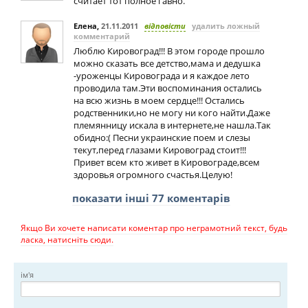
считает тот полное гавно.
Елена
,
21.11.2011
відповісти
удалить ложный
комментарий
Люблю Кировоград!!! В этом городе прошло
можно сказать все детство,мама и дедушка
-уроженцы Кировограда и я каждое лето
проводила там.Эти воспоминания остались
на всю жизнь в моем сердце!!! Остались
родственники,но не могу ни кого найти.Даже
племянницу искала в интернете,не нашла.Так
обидно:( Песни украинские поем и слезы
текут,перед глазами Кировоград стоит!!!
Привет всем кто живет в Кировограде,всем
здоровья огромного счастья.Целую!
показати інші 77 коментарів
Якщо Ви хочете написати коментар про неграмотний текст, будь
ласка, натисніть сюди.
ім'я