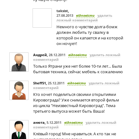
taksist
,
27.08.2013
відповісти
удалить
ложный комментарий
Немного о чувстве долга-бомж
должен любить ту свалку в
которой он капается и на которой
он ночует!
Андрей
,
28.12.2011
відповісти
удалить ложный
комментарий
Только Ятрани уже нет более 10-ти лет... Была
бытовая техника, сейчас мебель к сожалению
Sheff51
,
25.12.2011
відповісти
удалить ложный
комментарий
Кто хочет поделиться своими открытиями
Кировограда? Уже снимается второй фильм
из цикла "Неизвестный Кировоград". Тема
третьего выпуска может быть Ваша!
анюта
,
5.12.2011
відповісти
удалить ложный
комментарий
Клёвый город! Мне нравиться. А кто так не