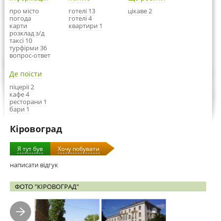
про місто
готелі 13
цікаве 2
погода
готелі 4
карти
квартири 1
розклад з/д
таксі 10
турфірми 36
вопрос-ответ
Де поїсти
піцерії 2
кафе 4
ресторани 1
бари 1
Кіровоград
Я тут був
Хочу побувати
написати відгук
ФОТО "КІРОВОГРАД"