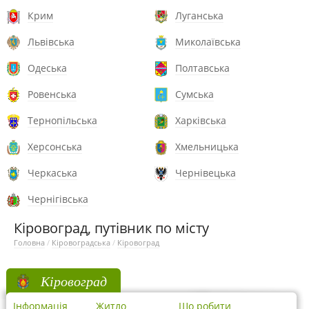
Крим
Луганська
Львівська
Миколаївська
Одеська
Полтавська
Ровенська
Сумська
Тернопільська
Харківська
Херсонська
Хмельницька
Черкаська
Чернівецька
Чернігівська
Кіровоград, путівник по місту
Головна
/
Кіровоградська
/
Кіровоград
Кіровоград
Інформація
Житло
Що робити