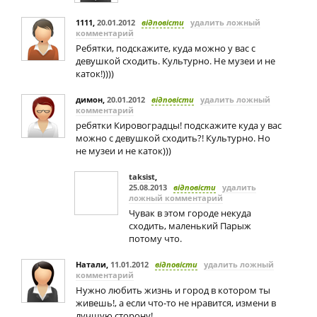
1111
,
20.01.2012
відповісти
удалить ложный
комментарий
Ребятки, подскажите, куда можно у вас с
девушкой сходить. Культурно. Не музеи и не
каток!))))
димон
,
20.01.2012
відповісти
удалить ложный
комментарий
ребятки Кировоградцы! подскажите куда у вас
можно с девушкой сходить?! Культурно. Но
не музеи и не каток)))
taksist
,
25.08.2013
відповісти
удалить
ложный комментарий
Чувак в этом городе некуда
сходить, маленький Парыж
потому что.
Натали
,
11.01.2012
відповісти
удалить ложный
комментарий
Нужно любить жизнь и город в котором ты
живешь!, а если что-то не нравится, измени в
лучшую сторону!