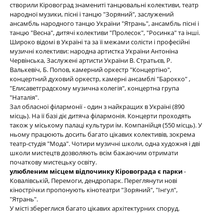
створили Кіровоград знамениті танцювальні колективи, театр
народної музики, пісні і танцю "Зоряний", заслужений
ансамбль народного танцю України "Ятрань", ансамбль пісні і
танцю "Весна", дитячі колективи "Пролесок", "Росинка" та інші.
Широко відомі в Україні та за її межами солісти і професійні
музичні колективи: народна артистка України Антоніна
Червiнська, Заслужені артисти України В. Стратьєв, Р.
Валькевіч, Б. Попов, камерний оркестр "Концертiно",
концертний духовий оркестр, камерні ансамблі "Барокко" ,
"Елисаветградскому музична колегія", концертна група
"Наталія".
Зал обласної філармонії - один з найкращих в Україні (890
місць). На її базі діє дитяча філармонія. Концерти проходять
також у міському палаці культури ім. Компанійця (550 місць). У
ньому працюють досить багато цікавих колективів, зокрема
театр-студія "Мода". Чотири музичні школи, одна художня і дві
школи мистецтв дозволяють всім бажаючим отримати
початкову мистецьку освіту.
улюбленим місцем відпочинку Кіровограда є парки
-
Ковалівській, Перемоги, дендропарк. Переглянути нові
кінострічки пропонують кінотеатри "Зоряний", "Інгул",
"Ятрань".
У місті збереглися багато цікавих архітектурних споруд.