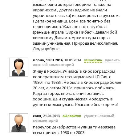
языках одни актеры говорили только на
украинском , другие (видимо не знали
украинского языка) играли роль на русском.
Где такое увидиш. Всем все понятно без
переводчиков. Жаль нет того футбола
(раньше играла "Зирка Нибас"). давали бой
киевскому Динамо. Архитектура старых
зданий уникальная. Природа великолепная.
Люди добрые.
илона, 10.01.2014
,
10.01.2014
відповісти
удалить
ложный комментарий
Живу в России. Училась в Кировоградском
кооперативном техникуме им.Н.П.Сая. с
1980г. по 1983г. Не была в Кировограде более
20 лет, а летом 2013г. пришлось побывать.
Рада за город, впечатления остались
хорошие. Да и студенческая молодость в
душе всколыхнулась. Классное было время!
саня
,
21.04.2013
відповісти
удалить ложный
комментарий
переулок декабристов и улица тимерязева
всем привет с 1980 по 2003