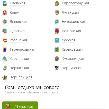
Киевская
Кировоградская
Крым
Луганская
Львовская
Николаевская
Одесская
Полтавская
Ровенская
Сумская
Тернопольская
Харьковская
Херсонская
Хмельницкая
Черкасская
Черниговская
Черновицкая
базы отдыха Мысового
Главная
/
Крым
/
Мысовое
/
базы отдыха
Мысовое