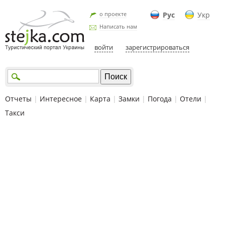
о проекте
Рус
Укр
Написать нам
войти
зарегистрироваться
Отчеты
|
Интересное
|
Карта
|
Замки
|
Погода
|
Отели
|
Такси