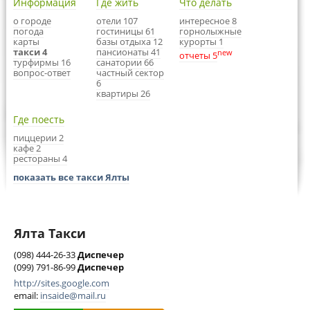
Информация
Где жить
Что делать
о городе
отели 107
интересное 8
погода
гостиницы 61
горнолыжные
карты
базы отдыха 12
курорты 1
такси 4
пансионаты 41
new
отчеты 5
турфирмы 16
санатории 66
вопрос-ответ
частный сектор
6
квартиры 26
Где поесть
пиццерии 2
кафе 2
рестораны 4
показать все такси Ялты
Ялта Такси
(098) 444-26-33
Диспечер
(099) 791-86-99
Диспечер
http://sites.google.com
email:
insaide@mail.ru