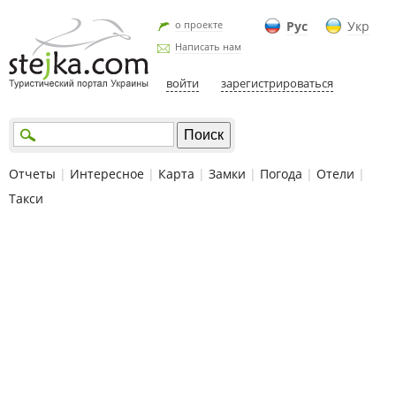
о проекте
Рус
Укр
Написать нам
войти
зарегистрироваться
Отчеты
|
Интересное
|
Карта
|
Замки
|
Погода
|
Отели
|
Такси