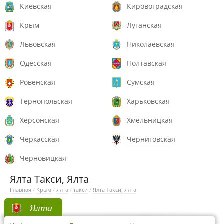
Киевская
Кировоградская
Крым
Луганская
Львовская
Николаевская
Одесская
Полтавская
Ровенская
Сумская
Тернопольская
Харьковская
Херсонская
Хмельницкая
Черкасская
Черниговская
Черновицкая
Ялта Такси, Ялта
Главная
/
Крым
/
Ялта
/
такси
/
Ялта Такси, Ялта
Ялта