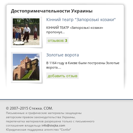
Достопримечательности Украины
Кінний театр "Запорозькі козаки"
КІННИЙ ТЕАТР «Запорозькі козаки»
пропонує...
отзывов:
3
Золотые ворота
В 1164 году в Киеве были построены Золотые
ворота....
добавить отзыв
© 2007–2015 Стежка. COM.
Письменные и графические материалы защищены
авторским правом законодательства Украины,
перепечатка материалов разрешена только с письменного
соглашения владельца
info@stejka.com
Юридическая поддержка агентство "Солби"