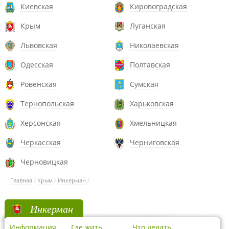
Киевская
Кировоградская
Крым
Луганская
Львовская
Николаевская
Одесская
Полтавская
Ровенская
Сумская
Тернопольская
Харьковская
Херсонская
Хмельницкая
Черкасская
Черниговская
Черновицкая
Главная
/
Крым
/
Инкерман
/
Инкерман
Информация
Где жить
Что делать