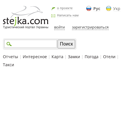
о проекте
Рус
Укр
Написать нам
войти
зарегистрироваться
Отчеты
|
Интересное
|
Карта
|
Замки
|
Погода
|
Отели
|
Такси