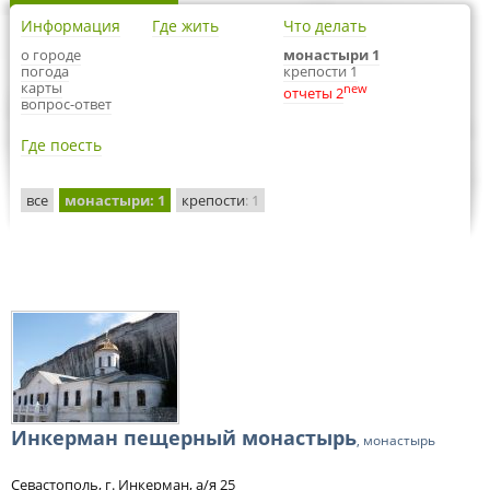
Информация
Где жить
Что делать
о городе
монастыри 1
погода
крепости 1
карты
new
отчеты 2
вопрос-ответ
Где поесть
все
монастыри
: 1
крепости
: 1
Инкерман пещерный монастырь
, монастырь
Севастополь, г. Инкерман, а/я 25