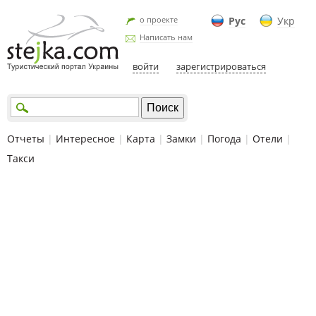
о проекте
Рус
Укр
Написать нам
войти
зарегистрироваться
Отчеты
|
Интересное
|
Карта
|
Замки
|
Погода
|
Отели
|
Такси