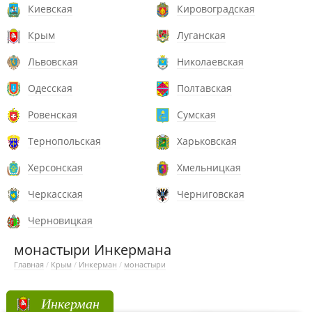
Киевская
Кировоградская
Крым
Луганская
Львовская
Николаевская
Одесская
Полтавская
Ровенская
Сумская
Тернопольская
Харьковская
Херсонская
Хмельницкая
Черкасская
Черниговская
Черновицкая
монастыри Инкермана
Главная
/
Крым
/
Инкерман
/
монастыри
Инкерман