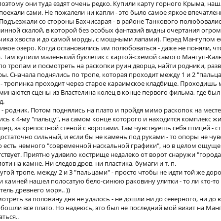
поэтому они туда ездят очень редко. Купили карту горного Крыма, на
поехали сами. Не пожалели ни капли - это было самое яркое впечатлен
 Подъезжали со стороны Бахчисарая - в районе Танкового полюбовали
линной скалой, в которой без особых фантазий видны очертания огр
нчика хвоста и до самой морды, с мощными лапами). Перед Мангупом е
ивое озеро. Когда остановились им полюбоваться - даже не поняли, чт
. Там купили маленький буклетик с картой-схемой самого Мангуп-Кале
по тропам и посмотреть на раскопки руин дворца, найти родники, раз
. Сначала поднялись по тропе, которая проходит между 1 и 2 "пальца
) - тропинка проходит через старое караимское кладбище. Проходишь 
оминаются сцены из Властелина колец в конце первого фильма, где б
д.
- родник. Потом поднялись на плато и пройдя мимо раскопок на месте
сь к 4-му "пальцу", на самом конце которого и находится комплекс ж
ер, за крепостной стеной с воротами. Там чувствуешь себя птицей - 
остаточно сильный, и если бы не камень под руками - то опоры не чув
 есть немного "современной наскальной графики", но в целом ощуще
ствует. Приятно удивило кострище недалеко от ворот снаружи "города"
ти на камне. Ни следов дров, ни пластика, бумаги и т. п.
угой тропе, между 2 и 3 "пальцами" - просто чтобы не идти той же доро
 камней нашел полосатую бело-синюю раковину улитки - то ли кто-то з
тель древнего моря.. ))
отреть за половину дня не удалось - не дошли ни до северного, ни до
бошли всё плато. Но надеюсь, это был не последний мой визит на Манг
ться..