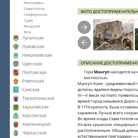
Николаевка
Севастополь
ФОТО ДОСТОПРИМЕЧАТЕЛЬН
Симферополь
Судак
Феодосия
Ялта
Луганская
Львовская
Николаевская
ОПИСАНИЕ ДОСТОПРИМЕЧАТ
Одесская
Гора
Мангуп
находится на 
Полтавская
местностью.
Ровенская
Мангуп-Кале - средневековый
Сумская
долины, вдалеке видны поросш
IV—V веках на плато появилось
Тернопольская
время город назывался Дорос 
Харьковская
В 1774 крепость была оставлен
караимов. Лучше всего сохран
Херсонская
Во время осады Севастополя 
Хмельницкая
Из всех крымских «пещерных 
расположенным. Общая длина к
Черкасская
естественными преградами — с