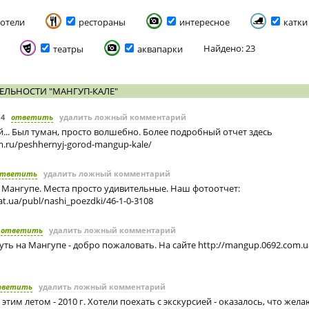
отели
рестораны
интересное
катки
Найдено: 23
театры
аквапарки
ЕЛЬНОСТИ "МАНГУП-КАЛЕ"
14
ответить
удалить ложный комментарий
... Был туман, просто волшебно. Более подробный отчет здесь
m.ru/peshhernyj-gorod-mangup-kale/
ответить
удалить ложный комментарий
 Мангупе. Места просто удивительные. Наш фотоотчет:
.at.ua/publ/nashi_poezdki/46-1-0-3108
ответить
удалить ложный комментарий
уть на Мангупе - добро пожаловать. На сайте http://mangup.0692.com.ua
тветить
удалить ложный комментарий
этим летом - 2010 г. Хотели поехать с экскурсией - оказалось, что жел