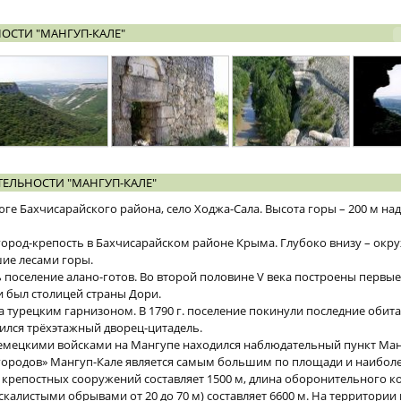
ОСТИ "МАНГУП-КАЛЕ"
ЕЛЬНОСТИ "МАНГУП-КАЛЕ"
юге Бахчисарайского района, село Ходжа-Сала. Высота горы – 200 м н
 город-крепость в Бахчисарайском районе Крыма. Глубоко внизу – ок
ие лесами горы.
 поселение алано-готов. Во второй половине V века построены первые 
и был столицей страны Дори.
а турецким гарнизоном. В 1790 г. поселение покинули последние обит
ился трёхэтажный дворец-цитадель.
немецкими войсками на Мангупе находился наблюдательный пункт Ма
городов» Мангуп-Кале является самым большим по площади и наибол
репостных сооружений составляет 1500 м, длина оборонительного ко
калистыми обрывами от 20 до 70 м) составляет 6600 м. На территории