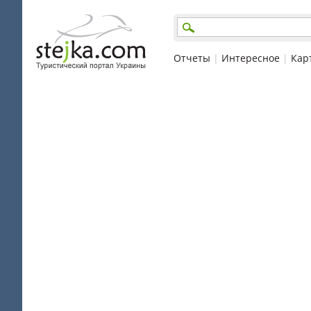
Отчеты
|
Интересное
|
Кар