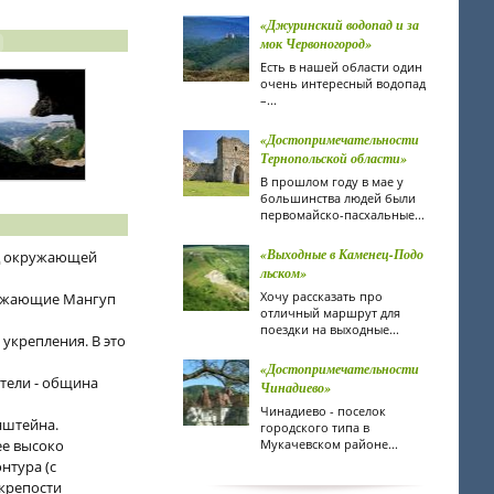
«Джуринский водопад и за
мок Червоногород»
Есть в нашей области один
очень интересный водопад
–...
«Достопримечательности
Тернопольской области»
В прошлом году в мае у
большинства людей были
первомайско-пасхальные...
«Выходные в Каменец-Подо
ад окружающей
льском»
Хочу рассказать про
ружающие Мангуп
отличный маршрут для
поездки на выходные...
укрепления. В это
«Достопримечательности
атели - община
Чинадиево»
Чинадиево - поселок
нштейна.
городского типа в
ее высоко
Мукачевском районе...
нтура (с
 крепости