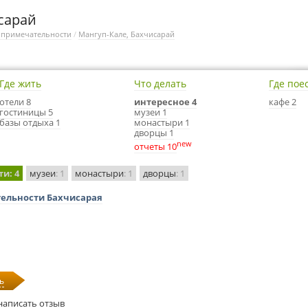
сарай
опримечательности
/
Мангуп-Кале, Бахчисарай
Где жить
Что делать
Где пое
отели 8
интересное 4
кафе 2
гостиницы 5
музеи 1
базы отдыха 1
монастыри 1
дворцы 1
new
отчеты 10
ти
: 4
музеи
: 1
монастыри
: 1
дворцы
: 1
тельности Бахчисарая
ь
написать отзыв