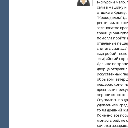
экскурсии мало, 
сели в машину и 
отдыха в Крыму.
"Крокодилом" (д
рептилии, от ко
зеленоватое крас
границе Мангупа
помогла пройти 
отдельные пещеры
считать с запада
надгробий - всп
эльфийский горо
Дальше по тропе 
дворца отправили
искуственных пещ
обрывом, ветер д
пещерах конечно
древности присут
черное пятно копо
Спускались по др
удивлением среди
то ли древний жи
Конечно всё посм
монастырей, не о
хочется возвраща