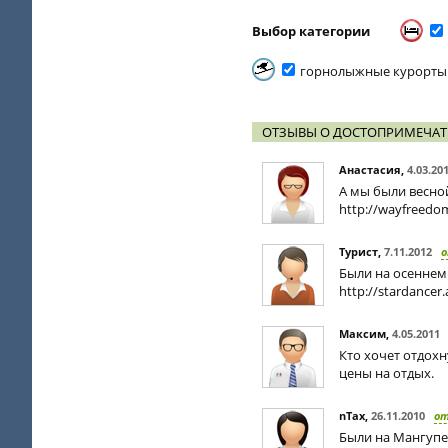
Выбор категории
горнолыжные курорты
ОТЗЫВЫ О ДОСТОПРИМЕЧАТ
Анастасия
,
4.03.20
А мы были весной
http://wayfreedo
Турист
,
7.11.2012
Были на осеннем
http://stardancer
Максим
,
4.05.2011
Кто хочет отдохн
цены на отдых.
nTax
,
26.11.2010
о
Были на Мангупе 