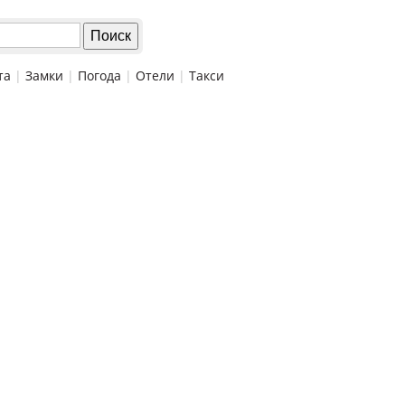
та
|
Замки
|
Погода
|
Отели
|
Такси