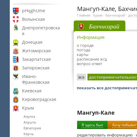
Мангуп-Кале, Бахчи
pHqghUme
Главная
/
Крым
/
Бахчисарай
/
дост
Волынская
Бахчисарай
Днепропетровска
я
Информация
Донецкая
о городе
погода
Житомирская
карты
Закарпатская
расписание ж/д
вопрос-ответ
Запорожская
Ивано-
все
достопримечательнос
Франковская
показать все достопримеча
Киевская
Кировоградская
Крым
Мангуп-Кале
Алупка
Алушта
Я здесь был
Хочу побыват
Евпатория
Керчь
редактировать информацию