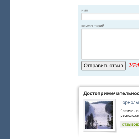
имя
комментарий
УРА
Достопримечательно
Горнолы
Яремче - п
расположе
отзывов