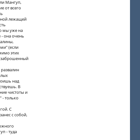
шли Мангуп,
ие от всего
сь
омной лежащей
сть
о мы уже на
 - она очень
валины,
ми" (если
мимо этих
ыл заброшенный
 развалин
илых
стоишь над
ствуешь. В
ние чистоты и
 - только
гой. С
анес с собой,
 южного
уп - туда