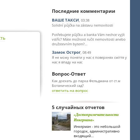
Последние комментарии
ВАШЕ ТАКСИ
, 03:38
Solidní půjčka na zástavu nemovitosti
Potřebujete půjčku a banka Vám nechce vyjít
сть
vstříc? Máte možnost ručit nemovitosti anebo
družstevním bytem?...
Замок Острог
, 08:49
Я не можу поняти у нас є поверхнях сміття у
нас я впаду на нас
Вопрос-Ответ
Как доехать до парка Фельдмана от ст.м
Ботанический сад?
ответить на вопрос
5 случайных отчетов
«Достопримечательности
Инкермана»
Инкерман - это небольшой
городок, административно
входящий...