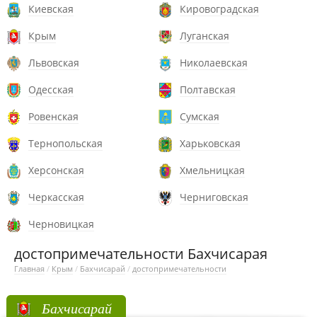
Киевская
Кировоградская
Крым
Луганская
Львовская
Николаевская
Одесская
Полтавская
Ровенская
Сумская
Тернопольская
Харьковская
Херсонская
Хмельницкая
Черкасская
Черниговская
Черновицкая
достопримечательности Бахчисарая
Главная
/
Крым
/
Бахчисарай
/
достопримечательности
Бахчисарай