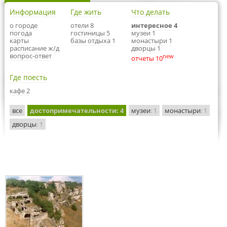
Информация
Где жить
Что делать
о городе
отели 8
интересное 4
погода
гостиницы 5
музеи 1
карты
базы отдыха 1
монастыри 1
расписание ж/д
дворцы 1
вопрос-ответ
new
отчеты 10
Где поесть
кафе 2
все
достопримечательности
: 4
музеи
: 1
монастыри
: 1
дворцы
: 1