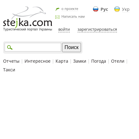
о проекте
Рус
Укр
Написать нам
войти
зарегистрироваться
Отчеты
|
Интересное
|
Карта
|
Замки
|
Погода
|
Отели
|
Такси