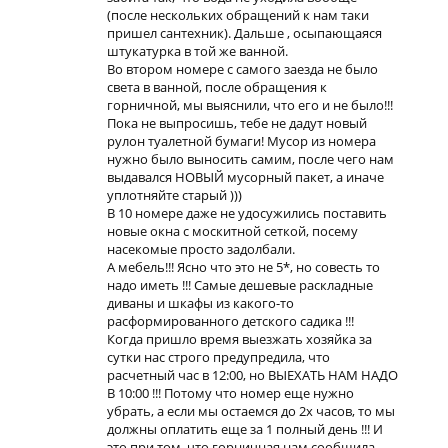
(после нескольких обращений к нам таки
пришел сантехник). Дальше , осыпающаяся
штукатурка в той же ванной.
Во втором номере с самого заезда не было
света в ванной, после обращения к
горничной, мы выяснили, что его и не было!!!
Пока не выпросишь, тебе не дадут новый
рулон туалетной бумаги! Мусор из номера
нужно было выносить самим, после чего нам
выдавался НОВЫЙ мусорный пакет, а иначе
уплотняйте старый )))
В 10 номере даже не удосужились поставить
новые окна с москитной сеткой, посему
насекомые просто задолбали.
А мебель!!! Ясно что это не 5*, но совесть то
надо иметь !!! Самые дешевые раскладные
диваны и шкафы из какого-то
расформированного детского садика !!!
Когда пришло время выезжать хозяйка за
сутки нас строго предупредила, что
расчетный час в 12:00, но ВЫЕХАТЬ НАМ НАДО
В 10:00 !!! Потому что номер еще нужно
убрать, а если мы остаемся до 2х часов, то мы
должны оплатить еще за 1 полный день !!! И
это при том, что горничная нам сообщила,