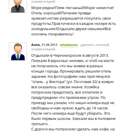
комментарий
Море рядом!Пляж песчаный!Море чииистое!
Отель хороший!Питание правда
храмает,нотам разрешается покупать свои
продуткты.Практически в каждом носере есть
холодильник!Отдыхали двумя семьями!Всё
ооочень понравилось!
Алла
,
31.08.2013
ответить
удалить ложный
комментарий
Отдыхали в Черноморском в августе 2013.
Поехали 8 взрослых человек, и чтоб на месте
не получилось что мы живем в разных
концах города, бронировать решили отель
заранее. На фотографиях нам приглянулся
"отель - у Виктора" (ул. Почтовая 32) в живую
все оказалось совсем иначе. Хозяйка
попросила предоплату, все оплатили и
предупредили что приезжаем утром. По
приезду мы узнали, что наши номера еще не
свободны и нам нужно ждать до 14 часов.
После чего номера еще будут убирать. Это
было первым шоком. Заехали мы в половине
третьего.
С дороги мы попросили сделать нам кофе, на