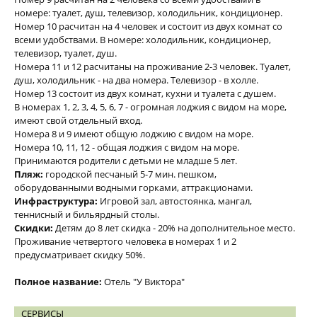
номере: туалет, душ, телевизор, холодильник, кондиционер.
Номер 10 расчитан на 4 человек и состоит из двух комнат со
всеми удобствами. В номере: холодильник, кондиционер,
телевизор, туалет, душ.
Номера 11 и 12 расчитаны на проживание 2-3 человек. Туалет,
душ, холодильник - на два номера. Телевизор - в холле.
Номер 13 состоит из двух комнат, кухни и туалета с душем.
В номерах 1, 2, 3, 4, 5, 6, 7 - огромная лоджия с видом на море,
имеют свой отдельный вход.
Номера 8 и 9 имеют общую лоджию с видом на море.
Номера 10, 11, 12 - общая лоджия с видом на море.
Принимаются родители с детьми не младше 5 лет.
Пляж:
городской песчаный 5-7 мин. пешком,
оборудованными водными горками, аттракционами.
Инфраструктура:
Игровой зал, автостоянка, мангал,
теннисный и бильярдный столы.
Скидки:
Детям до 8 лет скидка - 20% на дополнительное место.
Проживание четвертого человека в номерах 1 и 2
предусматривает скидку 50%.
Полное название:
Отель "У Виктора"
СЕРВИСЫ