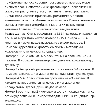
прибрежная полоса хорошо прогревается, поэтому море
очень теплое. Неповторимые красоты края - белоснежные
скалы, неприступные утесы, песчаные пляжи, кристально
чистая вода издавна привлекали романтиков, поэтов,
кинематографистов. Именно в этом уголке Крыма снимались
фильмы «Человек-амфибия», «Пираты ХХ века», «Дети
капитана Гранта»… Эти места - колыбель дайвинга.
Размещение:
Отель рассчитан на 32-34 человека и находится
в 50 м от моря. Количество номеров - 15. Номера 2-, З-, 4-
местные и имеют выход на лоджию с видом на море. В
номерах: деревянные кровати с мягкими матрацами,
холодильник, телевизор, кондиционер.
Номера 1 и 2 - 2-комнатные, расчитаны на проживание 2-3
человек. В номерах: телевизор, холодильник, кондиционер,
туалет, душ.
Номер 3 - 2-ярусный, расчитан на проживание 3-4 человек. В
номере: телевизор, кондиционер, холодильник, туалет, душ.
Номера 4, 5, 6, 7 расчитаны на проживание 2-3 человек. В
каждом номере имеется телевизор и кондиционер.
Холодильник, туалет, душ - на два номера.
Номер 8 расчитан на 2-4 человек и состоит из двух комнат со
всеми удобствами. В номере: холодильник, ТВ, кондиционер,
туалет, душ.
Номер 9 расчитан на 2 человека со всеми удобствами в