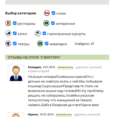
Выбор категории
отели
рестораны
интересное
катки
горнолыжные курорты
Найдено: 47
театры
аквапарки
ОТЗЫВЫ ОБ ОТЕЛЕ "У ВИКТОРА"
Клавдия
,
3.01.2015
ответить
удалить ложный
комментарий
Ужасные номера!Хозяюшка-хамка!Кто с
детьми не советую ехать к ней.Мы побывали-
кошмар.Сыро,мыши!Представьте спать не
возможно-мыши над головой!И эту проблему
решать не собирались.Хозяйка-ужасная
тетка,потому что женщиной ее тяжело
назвать.Бабка базарная да и все!Удачи вам!
Ирина
,
10.01.2014
ответить
удалить ложный