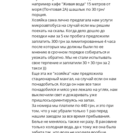
например кафе "Живая вода" 15 метров от
моря (Почтовая 2А) шашлык по 30 грн/
порция.
Хозяйка сама лично предлагала нам услуги
микроавтобуса на случай если мы решим
поехать на скалы. Когда дело дошло до
поездки нам за 5 км пробега предложили
заплатить 300 грн за лимитированные 4 часа
после которых мы должны были по ее
мнению в срочном порядке собираться и
уезжать обратно. Мы не стали испытывать
свое терпение и заплатили 30 + 30 грн за 2
такси )))
Еще эта же "хозяйка" нам предложила
стационарный мангал, на случай если он нам
понадобиться. Когда он нам все таки
понадобился и мясо уже лежало на углях, нам
выключили свет и дожаривать уже
пришлосьориентируясь на запах.
За номера мы платили по 440 грн, и это при
том, что у нас убрали только 1 раз перед
нашим заездом за все время пребывания.
Белье не менялось также ни разу. В раковине
только холодная вода, да к тому же она была
забита так, что вода не уходила вообще