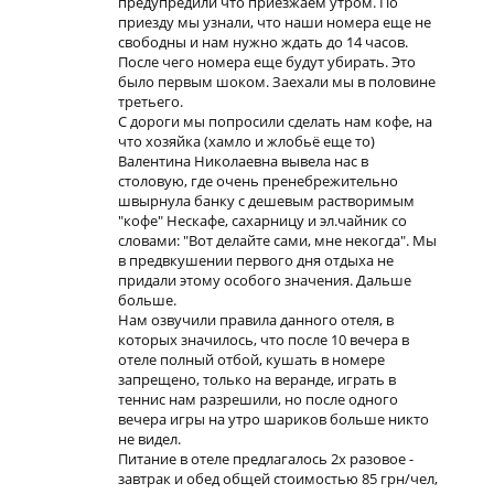
предупредили что приезжаем утром. По
приезду мы узнали, что наши номера еще не
свободны и нам нужно ждать до 14 часов.
После чего номера еще будут убирать. Это
было первым шоком. Заехали мы в половине
третьего.
С дороги мы попросили сделать нам кофе, на
что хозяйка (хамло и жлобьё еще то)
Валентина Николаевна вывела нас в
столовую, где очень пренебрежительно
швырнула банку с дешевым растворимым
"кофе" Нескафе, сахарницу и эл.чайник со
словами: "Вот делайте сами, мне некогда". Мы
в предвкушении первого дня отдыха не
придали этому особого значения. Дальше
больше.
Нам озвучили правила данного отеля, в
которых значилось, что после 10 вечера в
отеле полный отбой, кушать в номере
запрещено, только на веранде, играть в
теннис нам разрешили, но после одного
вечера игры на утро шариков больше никто
не видел.
Питание в отеле предлагалось 2х разовое -
завтрак и обед общей стоимостью 85 грн/чел,