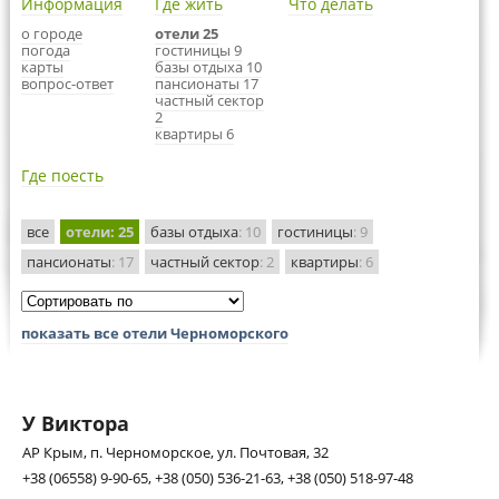
Информация
Где жить
Что делать
о городе
отели 25
погода
гостиницы 9
карты
базы отдыха 10
вопрос-ответ
пансионаты 17
частный сектор
2
квартиры 6
Где поесть
все
отели
: 25
базы отдыха
: 10
гостиницы
: 9
пансионаты
: 17
частный сектор
: 2
квартиры
: 6
показать все отели Черноморского
У Виктора
АР Крым, п. Черноморское, ул. Почтовая, 32
+38 (06558) 9-90-65, +38 (050) 536-21-63, +38 (050) 518-97-48