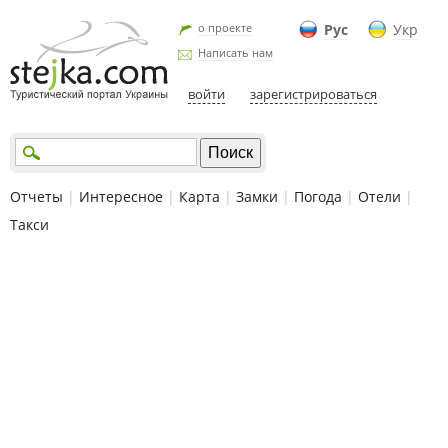
о проекте
Рус
Укр
Написать нам
войти
зарегистрироваться
Отчеты
|
Интересное
|
Карта
|
Замки
|
Погода
|
Отели
|
Такси