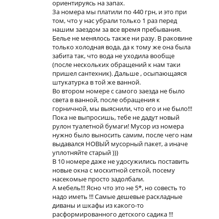
ориентируясь на запах.
За номера мы платили по 440 грн, и это при
том, что у нас убрали только 1 раз перед
нашим заездом за все время пребывания.
Белье не менялось также ни разу. В раковине
только холодная вода, да к тому же она была
забита так, что вода не уходила вообще
(после нескольких обращений к нам таки
пришел сантехник). Дальше , осыпающаяся
штукатурка в той же ванной.
Во втором номере с самого заезда не было
света в ванной, после обращения к
горничной, мы выяснили, что его и не было!!!
Пока не выпросишь, тебе не дадут новый
рулон туалетной бумаги! Мусор из номера
нужно было выносить самим, после чего нам
выдавался НОВЫЙ мусорный пакет, а иначе
уплотняйте старый )))
В 10 номере даже не удосужились поставить
новые окна с москитной сеткой, посему
насекомые просто задолбали.
А мебель!!! Ясно что это не 5*, но совесть то
надо иметь !!! Самые дешевые раскладные
диваны и шкафы из какого-то
расформированного детского садика !!!