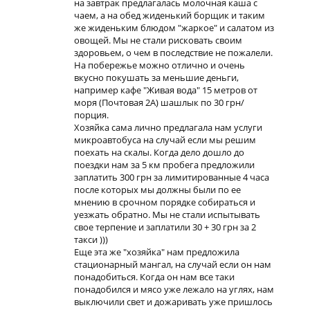
на завтрак предлагалась молочная каша с
чаем, а на обед жиденький борщик и таким
же жиденьким блюдом "жаркое" и салатом из
овощей. Мы не стали рисковать своим
здоровьем, о чем в последствие не пожалели.
На побережье можно отлично и очень
вкусно покушать за меньшие деньги,
например кафе "Живая вода" 15 метров от
моря (Почтовая 2А) шашлык по 30 грн/
порция.
Хозяйка сама лично предлагала нам услуги
микроавтобуса на случай если мы решим
поехать на скалы. Когда дело дошло до
поездки нам за 5 км пробега предложили
заплатить 300 грн за лимитированные 4 часа
после которых мы должны были по ее
мнению в срочном порядке собираться и
уезжать обратно. Мы не стали испытывать
свое терпение и заплатили 30 + 30 грн за 2
такси )))
Еще эта же "хозяйка" нам предложила
стационарный мангал, на случай если он нам
понадобиться. Когда он нам все таки
понадобился и мясо уже лежало на углях, нам
выключили свет и дожаривать уже пришлось