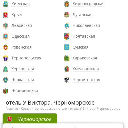
Киевская
Кировоградская
Крым
Луганская
Львовская
Николаевская
Одесская
Полтавская
Ровенская
Сумская
Тернопольская
Харьковская
Херсонская
Хмельницкая
Черкасская
Черниговская
Черновицкая
отель У Виктора, Черноморское
Главная
/
Крым
/
Черноморское
/
отели
/
отель У Виктора, Черноморское
Черноморское