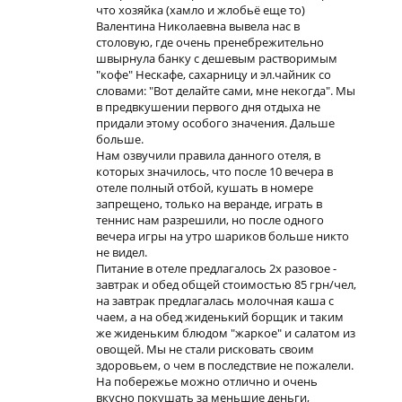
что хозяйка (хамло и жлобьё еще то)
Валентина Николаевна вывела нас в
столовую, где очень пренебрежительно
швырнула банку с дешевым растворимым
"кофе" Нескафе, сахарницу и эл.чайник со
словами: "Вот делайте сами, мне некогда". Мы
в предвкушении первого дня отдыха не
придали этому особого значения. Дальше
больше.
Нам озвучили правила данного отеля, в
которых значилось, что после 10 вечера в
отеле полный отбой, кушать в номере
запрещено, только на веранде, играть в
теннис нам разрешили, но после одного
вечера игры на утро шариков больше никто
не видел.
Питание в отеле предлагалось 2х разовое -
завтрак и обед общей стоимостью 85 грн/чел,
на завтрак предлагалась молочная каша с
чаем, а на обед жиденький борщик и таким
же жиденьким блюдом "жаркое" и салатом из
овощей. Мы не стали рисковать своим
здоровьем, о чем в последствие не пожалели.
На побережье можно отлично и очень
вкусно покушать за меньшие деньги,