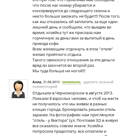
что после нас номер убирается и
консервируется до следующего сезона и
никто больше заезжать не будет!!! После того,
как мы отказались ей заплатить за еще один
лишний день и сообщили, что выедем во
время, хозяйка тут же прислала нам
горничную за деньгами за выпитый в день
приезда кофе.
Всем желающим отдохнуть в этом "отеле"
желаю приятного отдыха.
Такого свинского отношения за эти деньги
вряд ли захочется во второй раз.
Мы туда больше ни ногой!!!
Алла
,
31.08.2013
ответить
удалить ложный
комментарий
Отдыхали в Черноморском в августе 2013.
Поехали 8 взрослых человек, и чтоб на месте
не получилось что мы живем в разных
концах города, бронировать решили отель
заранее. На фотографиях нам приглянулся
"отель - у Виктора" (ул. Почтовая 32) в живую
все оказалось совсем иначе. Хозяйка
попросила предоплату, все оплатили и