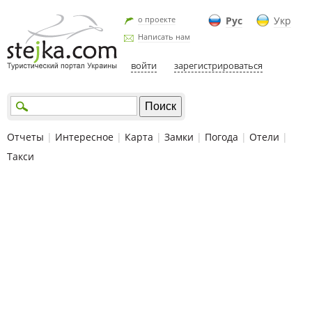
о проекте
Рус
Укр
Написать нам
войти
зарегистрироваться
Отчеты
|
Интересное
|
Карта
|
Замки
|
Погода
|
Отели
|
Такси