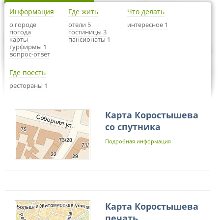
Информация
Где жить
Что делать
о городе
отели 5
интересное 1
погода
гостиницы 3
карты
пансионаты 1
турфирмы 1
вопрос-ответ
Где поесть
рестораны 1
Карта Коростышева
со спутника
Подробная информация
Карта Коростышева
печать