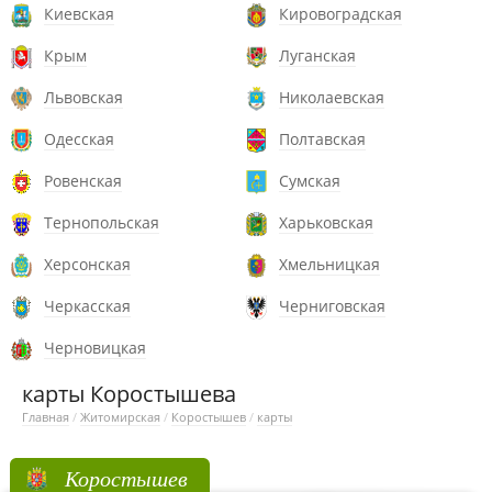
Киевская
Кировоградская
Крым
Луганская
Львовская
Николаевская
Одесская
Полтавская
Ровенская
Сумская
Тернопольская
Харьковская
Херсонская
Хмельницкая
Черкасская
Черниговская
Черновицкая
карты Коростышева
Главная
/
Житомирская
/
Коростышев
/
карты
Коростышев