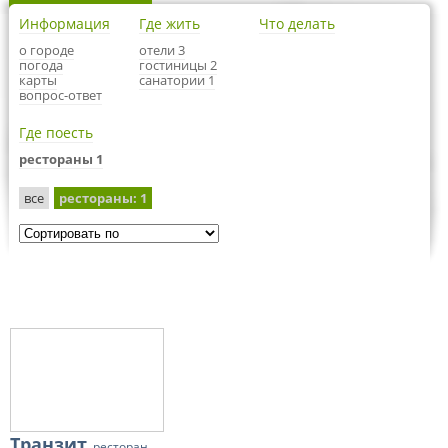
Информация
Где жить
Что делать
о городе
отели 3
погода
гостиницы 2
карты
санатории 1
вопрос-ответ
Где поесть
рестораны 1
все
рестораны
: 1
Транзит
, ресторан