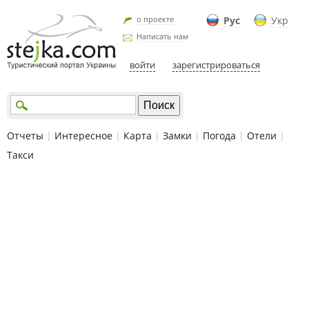
о проекте
Рус
Укр
Написать нам
войти
зарегистрироваться
Отчеты
|
Интересное
|
Карта
|
Замки
|
Погода
|
Отели
|
Такси