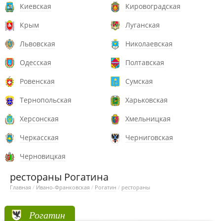
Киевская
Кировоградская
Крым
Луганская
Львовская
Николаевская
Одесская
Полтавская
Ровенская
Сумская
Тернопольская
Харьковская
Херсонская
Хмельницкая
Черкасская
Черниговская
Черновицкая
рестораны Рогатина
Главная
/
Ивано-Франковская
/
Рогатин
/
рестораны
Рогатин