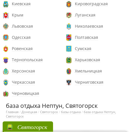
Киевская
Кировоградская
Крым
Луганская
Львовская
Николаевская
Одесская
Полтавская
Ровенская
Сумская
Тернопольская
Харьковская
Херсонская
Хмельницкая
Черкасская
Черниговская
Черновицкая
база отдыха Нептун, Святогорск
Главная
/
Донецкая
/
Святогорск
/
базы отдыха
/
база отдыха Нептун,
Святогорск
Святогорск