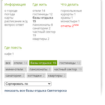
Информация
Где жить
Что делать
о городе
отели 14
горнолыжные
погода
гостиницы 12
курорты 1
карты
базы отдыха
храмы 1
расписание ж/д
15
монастыри 1
вопрос-ответ
пансионаты 8
new
отчеты 2
санатории 2
частный сектор
19
квартиры 2
Где поесть
кафе 1
все
отели
: 14
базы отдыха
: 15
гостиницы
: 12
мини-отели
: 1
пансионаты
: 8
частный сектор
: 19
санатории
: 2
коттеджи
: 2
квартиры
: 2
показать все базы отдыха Святогорска