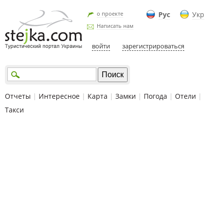
о проекте
Рус
Укр
Написать нам
войти
зарегистрироваться
Отчеты
|
Интересное
|
Карта
|
Замки
|
Погода
|
Отели
|
Такси