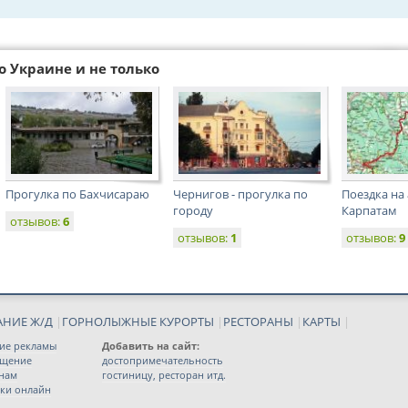
о Украине и не только
Прогулка по Бахчисараю
Чернигов - прогулка по
Поездка на
городу
Карпатам
отзывов:
6
отзывов:
1
отзывов:
9
АНИЕ Ж/Д
|
ГОРНОЛЫЖНЫЕ КУРОРТЫ
|
РЕСТОРАНЫ
|
КАРТЫ
|
ие рекламы
Добавить на сайт:
ещение
достопримечательность
 нам
гостиницу, ресторан итд.
ки онлайн