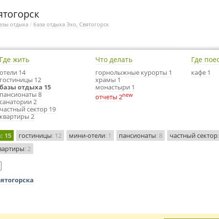
ятогорск
азы отдыха
/
база отдыха Эхо, Святогорск
Где жить
Что делать
Где пое
отели 14
горнолыжные курорты 1
кафе 1
гостиницы 12
храмы 1
базы отдыха 15
монастыри 1
пансионаты 8
new
отчеты 2
санатории 2
частный сектор 19
квартиры 2
а
: 15
гостиницы
: 12
мини-отели
: 1
пансионаты
: 8
частный сектор
вартиры
: 2
вятогорска