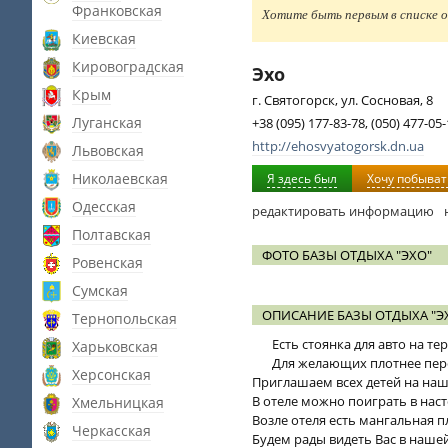
Франковская
Хотите быть первым в списке о
Киевская
Кировоградская
Эхо
Крым
г. Святогорск, ул. Сосновая, 8
Луганская
+38 (095) 177-83-78, (050) 477-05
http://ehosvyatogorsk.dn.ua
Львовская
Николаевская
Я здесь был
Хочу побыват
Одесская
редактировать информацию
Полтавская
ФОТО БАЗЫ ОТДЫХА "ЭХО"
Ровенская
Сумская
ОПИСАНИЕ БАЗЫ ОТДЫХА "Э
Тернопольская
Есть стоянка для авто на те
Харьковская
Для желающих плотнее пере
Херсонская
Приглашаем всех детей на на
В отеле можно поиграть в нас
Хмельницкая
Возле отеля есть мангальная 
Черкасская
Будем рады видеть Вас в нашей