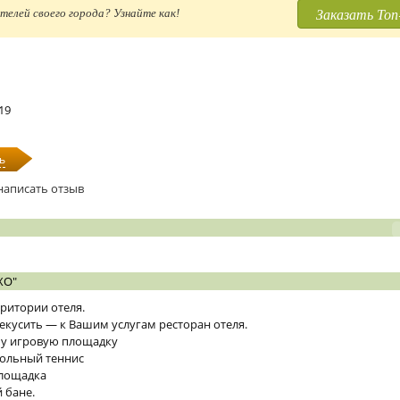
Заказать Топ
телей своего города? Узнайте как!
-19
ь
написать отзыв
ХО"
рритории отеля.
кусить — к Вашим услугам ресторан отеля.
шу игровую площадку
тольный теннис
площадка
 бане.