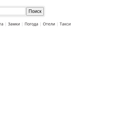
та
|
Замки
|
Погода
|
Отели
|
Такси