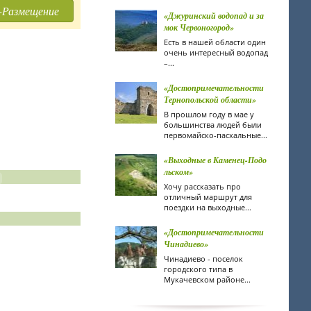
-Размещение
«Джуринский водопад и за
мок Червоногород»
Есть в нашей области один
очень интересный водопад
–...
«Достопримечательности
Тернопольской области»
В прошлом году в мае у
большинства людей были
первомайско-пасхальные...
«Выходные в Каменец-Подо
льском»
Хочу рассказать про
отличный маршрут для
поездки на выходные...
«Достопримечательности
Чинадиево»
Чинадиево - поселок
городского типа в
Мукачевском районе...