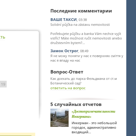
Последние комментарии
ВАШЕ ТАКСИ
, 03:38
Solidní půjčka na zástavu nemovitosti
Potřebujete půjčku a banka Vám nechce vyjít
сть
vstříc? Máte možnost ručit nemovitosti anebo
družstevním bytem?...
Замок Острог
, 08:49
Я не можу поняти у нас є поверхнях сміття у
нас я впаду на нас
Вопрос-Ответ
Как доехать до парка Фельдмана от ст.м
Ботанический сад?
: 19
ответить на вопрос
5 случайных отчетов
«Достопримечательности
Инкермана»
Инкерман - это небольшой
городок, административно
входящий...