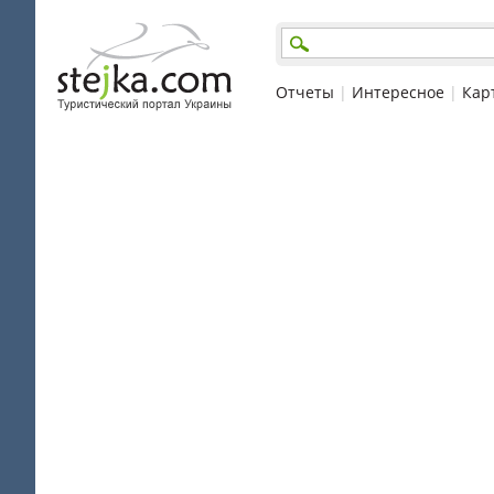
Отчеты
|
Интересное
|
Кар