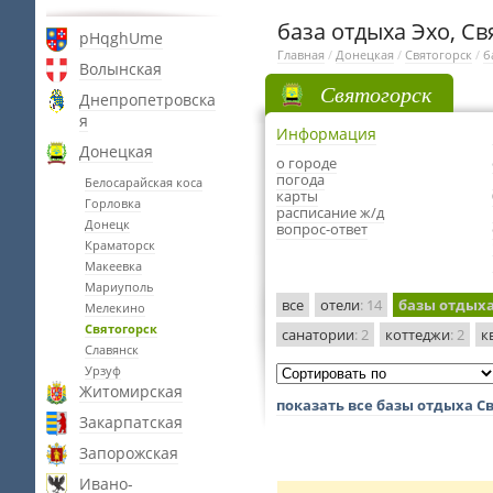
база отдыха Эхо, Св
pHqghUme
Главная
/
Донецкая
/
Святогорск
/
б
Волынская
Святогорск
Днепропетровска
я
Информация
Донецкая
о городе
погода
Белосарайская коса
карты
Горловка
расписание ж/д
Донецк
вопрос-ответ
Краматорск
Макеевка
Мариуполь
все
отели
: 14
базы отдых
Мелекино
Святогорск
санатории
: 2
коттеджи
: 2
к
Славянск
Урзуф
Житомирская
показать все базы отдыха С
Закарпатская
Запорожская
Ивано-