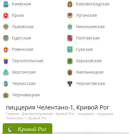
Киевская
Кировоградская
Крым
Луганская
Львовская
Николаевская
Одесская
Полтавская
Ровенская
Сумская
Тернопольская
Харьковская
Херсонская
Хмельницкая
Черкасская
Черниговская
Черновицкая
пиццерия Челентано-1, Кривой Рог
Главная
/
Днепропетровская
/
Кривой Рог
/
пиццерии
/
пиццерия
Челентано-1, Кривой Рог
Кривой Рог