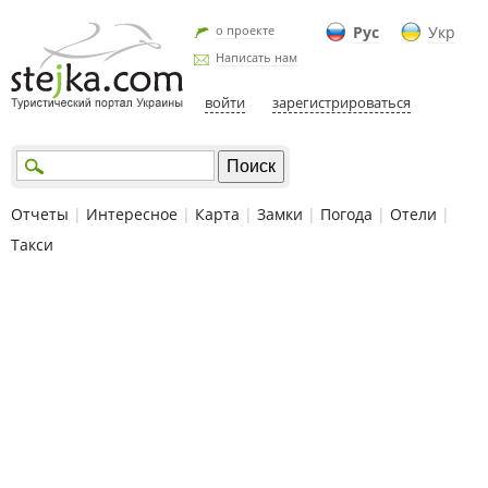
о проекте
Рус
Укр
Написать нам
войти
зарегистрироваться
Отчеты
|
Интересное
|
Карта
|
Замки
|
Погода
|
Отели
|
Такси