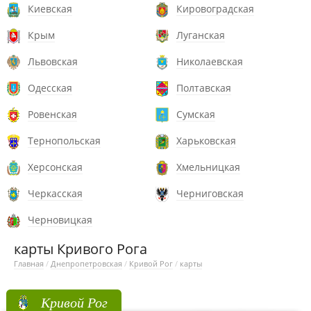
Киевская
Кировоградская
Крым
Луганская
Львовская
Николаевская
Одесская
Полтавская
Ровенская
Сумская
Тернопольская
Харьковская
Херсонская
Хмельницкая
Черкасская
Черниговская
Черновицкая
карты Кривого Рога
Главная
/
Днепропетровская
/
Кривой Рог
/
карты
Кривой Рог