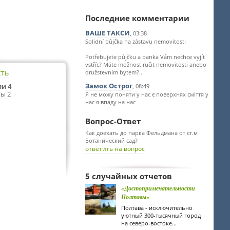
Последние комментарии
ВАШЕ ТАКСИ
, 03:38
Solidní půjčka na zástavu nemovitosti
Potřebujete půjčku a banka Vám nechce vyjít
vstříc? Máte možnost ručit nemovitosti anebo
сть
družstevním bytem?...
Замок Острог
и 4
, 08:49
ы 2
Я не можу поняти у нас є поверхнях сміття у
нас я впаду на нас
Вопрос-Ответ
Как доехать до парка Фельдмана от ст.м
Ботанический сад?
ответить на вопрос
5 случайных отчетов
«Достопримечательности
Полтавы»
Полтава - исключительно
уютный 300-тысячный город
на северо-востоке...