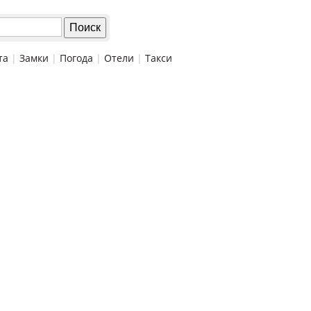
та
|
Замки
|
Погода
|
Отели
|
Такси