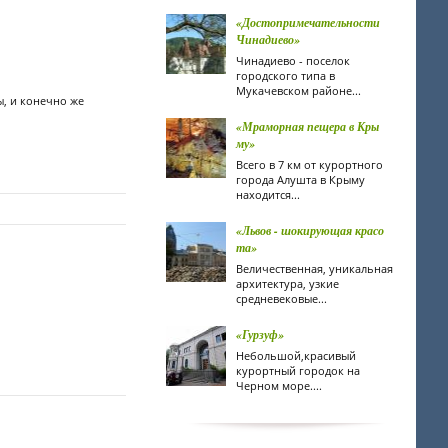
«Достопримечательности
Чинадиево»
Чинадиево - поселок
городского типа в
Мукачевском районе...
ы, и конечно же
«Мраморная пещера в Кры
му»
Всего в 7 км от курортного
города Алушта в Крыму
находится...
«Львов - шокирующая красо
та»
Величественная, уникальная
архитектура, узкие
средневековые...
«Гурзуф»
Небольшой,красивый
курортный городок на
Черном море....