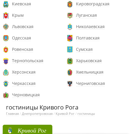
Киевская
Кировоградская
Крым
Луганская
Львовская
Николаевская
Одесская
Полтавская
Ровенская
Сумская
Тернопольская
Харьковская
Херсонская
Хмельницкая
Черкасская
Черниговская
Черновицкая
гостиницы Кривого Рога
Главная
/
Днепропетровская
/
Кривой Рог
/
гостиницы
Кривой Рог