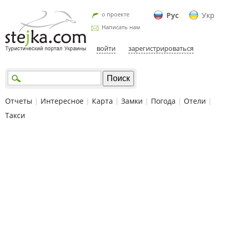
о проекте
Рус
Укр
Написать нам
войти
зарегистрироваться
Отчеты
|
Интересное
|
Карта
|
Замки
|
Погода
|
Отели
|
Такси