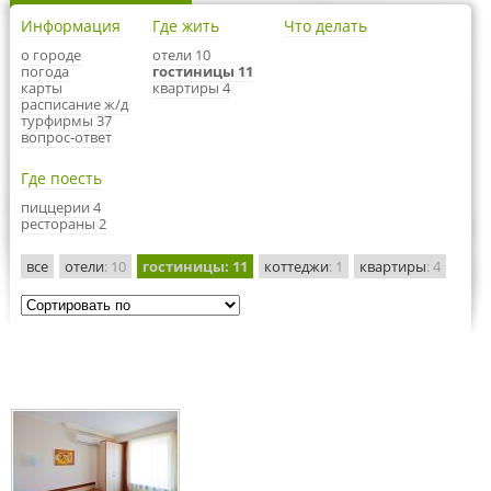
Информация
Где жить
Что делать
о городе
отели 10
погода
гостиницы 11
карты
квартиры 4
расписание ж/д
турфирмы 37
вопрос-ответ
Где поесть
пиццерии 4
рестораны 2
все
отели
: 10
гостиницы
: 11
коттеджи
: 1
квартиры
: 4