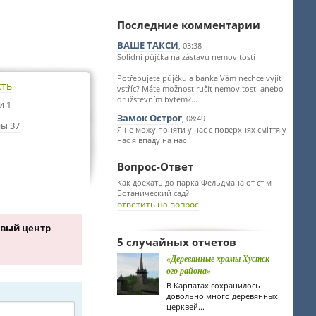
Последние комментарии
ВАШЕ ТАКСИ
, 03:38
Solidní půjčka na zástavu nemovitosti
Potřebujete půjčku a banka Vám nechce vyjít
сть
vstříc? Máte možnost ručit nemovitosti anebo
družstevním bytem?...
и 1
Замок Острог
, 08:49
ы 37
Я не можу поняти у нас є поверхнях сміття у
нас я впаду на нас
Вопрос-Ответ
Как доехать до парка Фельдмана от ст.м
Ботанический сад?
ответить на вопрос
овый центр
5 случайных отчетов
«Деревянные храмы Хустск
ого района»
В Карпатах сохранилось
довольно много деревянных
церквей...