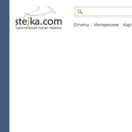
Отчеты
|
Интересное
|
Кар