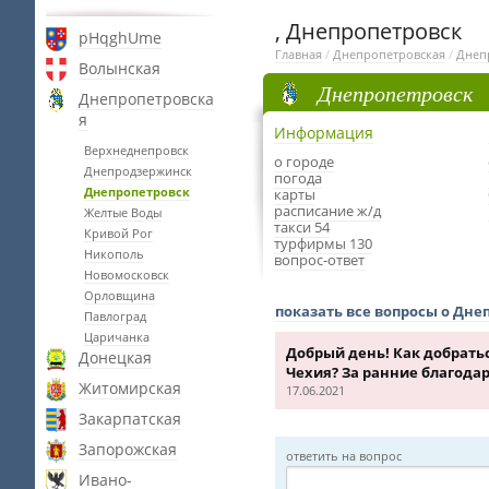
, Днепропетровск
pHqghUme
Главная
/
Днепропетровская
/
Днеп
Волынская
Днепропетровск
Днепропетровска
я
Информация
Верхнеднепровск
о городе
Днепродзержинск
погода
Днепропетровск
карты
расписание ж/д
Желтые Воды
такси 54
Кривой Рог
турфирмы 130
Никополь
вопрос-ответ
Новомосковск
Орловщина
показать все вопросы о Дне
Павлоград
Царичанка
Добрый день! Как добратьс
Донецкая
Чехия? За ранние благодар
Житомирская
17.06.2021
Закарпатская
Запорожская
ответить на вопрос
Ивано-