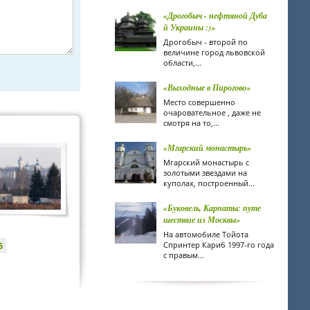
«Дрогобыч - нефтяной Дуба
й Украины :)»
Дрогобыч - второй по
величине город львовской
области,...
«Выходные в Пирогово»
Место совершенно
очаровательное , даже не
смотря на то,...
«Мгарский монастырь»
Мгарский монастырь с
золотыми звездами на
куполах, построенный...
«Буковель, Карпаты: путе
шествие из Москвы»
На автомобиле Тойота
5
Спринтер Кариб 1997-го года
с правым...