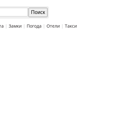
та
|
Замки
|
Погода
|
Отели
|
Такси