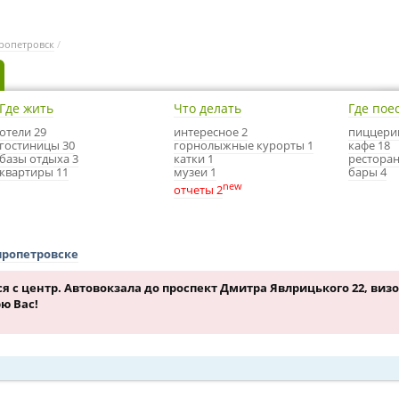
ропетровск
/
Где жить
Что делать
Где пое
отели 29
интересное 2
пиццери
гостиницы 30
горнолыжные курорты 1
кафе 18
базы отдыха 3
катки 1
ресторан
квартиры 11
музеи 1
бары 4
new
отчеты 2
пропетровске
я с центр. Автовокзала до проспект Дмитра Явлрицького 22, виз
ю Вас!