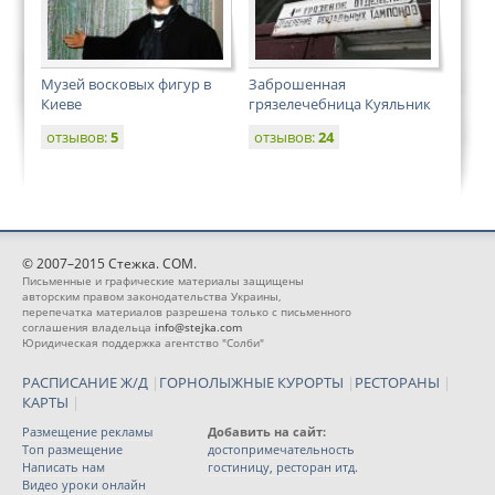
Музей восковых фигур в
Заброшенная
Киеве
грязелечебница Куяльник
отзывов:
5
отзывов:
24
© 2007–2015 Стежка. COM.
Письменные и графические материалы защищены
авторским правом законодательства Украины,
перепечатка материалов разрешена только с письменного
соглашения владельца
info@stejka.com
Юридическая поддержка агентство "Солби"
РАСПИСАНИЕ Ж/Д
|
ГОРНОЛЫЖНЫЕ КУРОРТЫ
|
РЕСТОРАНЫ
|
КАРТЫ
|
Размещение рекламы
Добавить на сайт:
Топ размещение
достопримечательность
Написать нам
гостиницу, ресторан итд.
Видео уроки онлайн