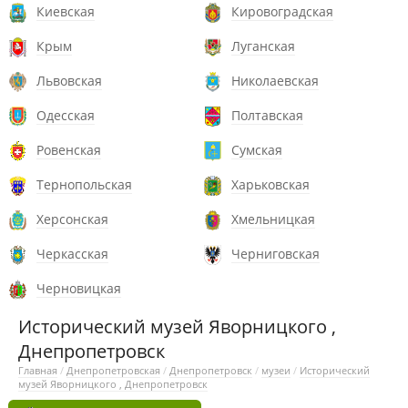
Киевская
Кировоградская
Крым
Луганская
Львовская
Николаевская
Одесская
Полтавская
Ровенская
Сумская
Тернопольская
Харьковская
Херсонская
Хмельницкая
Черкасская
Черниговская
Черновицкая
Исторический музей Яворницкого ,
Днепропетровск
Главная
/
Днепропетровская
/
Днепропетровск
/
музеи
/
Исторический
музей Яворницкого , Днепропетровск