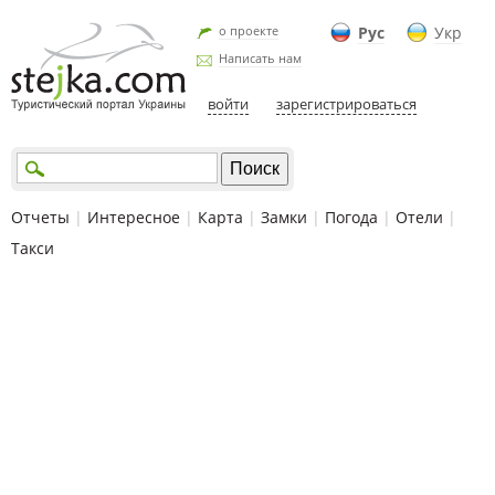
о проекте
Рус
Укр
Написать нам
войти
зарегистрироваться
Отчеты
|
Интересное
|
Карта
|
Замки
|
Погода
|
Отели
|
Такси