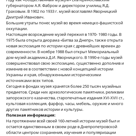
губернатором А.Я. Фабром и директором училищ Я.Д.
Граховым. В 1902 по 1933 г. музей возглавлял Яворницкий
Дмитрий Иванович.
Большие утраты понес музей во время немецко-фашистской
оккупации.
Настоящее возрождение музей пережил в 1970- 1980 годы. В
1975 была открыта диорама «Битва за Днепр», также открыта
новая экспозиция по истории края с древнейших времен до
современности. В ноябре 1988 был открыт Мемориальный
дом-музей академика Д.И. Яворницкого. В 1990-е годы музей
совершенствовал свою экспозицию, существенно дополнив и
изменив ее в соответствии с новой концепцией истории
Украины и края, обнаруженными историческими
источниками всех типов.
Сегодня в фондах музея хранятся более 250 тысяч музейных
предметов. Среди них археологические памятники, реликвии
запорожского казачества, старопечатные издания ХVI-ХVII ст.,
культовая коллекция, фарфор, часы, мебель, оружие и много
других памятников истории и культуры.
Полезная информация:
На протяжении всей своей 160-летней истории музей был и
остается единственным в своем роде в Днепропетровской
области центром сохранения, изучения и популяризации