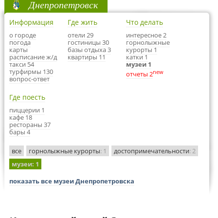
Днепропетровск
Информация
Где жить
Что делать
о городе
отели 29
интересное 2
погода
гостиницы 30
горнолыжные
карты
базы отдыха 3
курорты 1
расписание ж/д
квартиры 11
катки 1
такси 54
музеи 1
турфирмы 130
new
отчеты 2
вопрос-ответ
Где поесть
пиццерии 1
кафе 18
рестораны 37
бары 4
все
горнолыжные курорты
: 1
достопримечательности
: 2
музеи
: 1
показать все музеи Днепропетровска