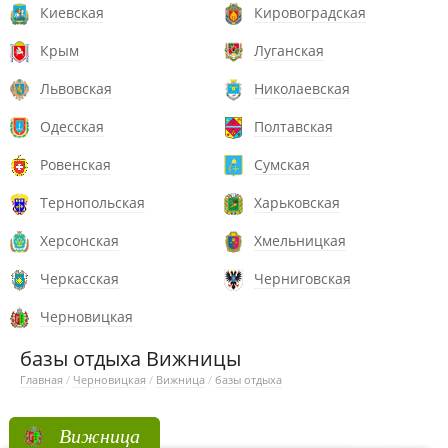
Киевская
Кировоградская
Крым
Луганская
Львовская
Николаевская
Одесская
Полтавская
Ровенская
Сумская
Тернопольская
Харьковская
Херсонская
Хмельницкая
Черкасская
Черниговская
Черновицкая
базы отдыха Вижницы
Главная
/
Черновицкая
/
Вижница
/
базы отдыха
Вижница