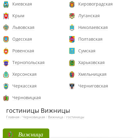
Киевская
Кировоградская
Крым
Луганская
Львовская
Николаевская
Одесская
Полтавская
Ровенская
Сумская
Тернопольская
Харьковская
Херсонская
Хмельницкая
Черкасская
Черниговская
Черновицкая
гостиницы Вижницы
Главная
/
Черновицкая
/
Вижница
/
гостиницы
Вижница