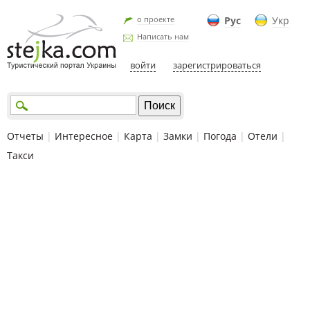
о проекте
Рус
Укр
Написать нам
войти
зарегистрироваться
Отчеты
|
Интересное
|
Карта
|
Замки
|
Погода
|
Отели
|
Такси