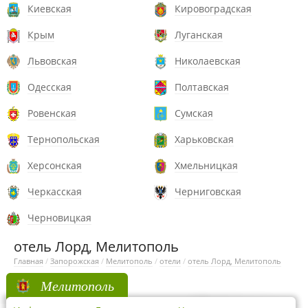
Киевская
Кировоградская
Крым
Луганская
Львовская
Николаевская
Одесская
Полтавская
Ровенская
Сумская
Тернопольская
Харьковская
Херсонская
Хмельницкая
Черкасская
Черниговская
Черновицкая
отель Лорд, Мелитополь
Главная
/
Запорожская
/
Мелитополь
/
отели
/
отель Лорд, Мелитополь
Мелитополь