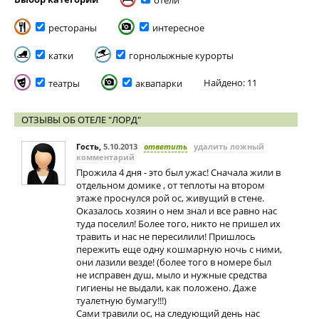
отели
рестораны
интересное
катки
горнолыжные курорты
Найдено: 11
театры
аквапарки
ОТЗЫВЫ ОБ ОТЕЛЕ "ЛОРД"
Гость
,
5.10.2013
ответить
удалить ложный
комментарий
Прожила 4 дня - это был ужас! Сначала жили в
отдельном домике , от теплоты на втором
этаже проснулся рой ос, живущий в стене.
Оказалось хозяин о нем знал и все равно нас
туда поселил! Более того, никто не пришел их
травить и нас не пересилили! Пришлось
пережить еще одну кошмарную ночь с ними,
они лазили везде! (более того в номере был
не исправен душ, мыло и нужные средства
гигиены не выдали, как положено. Даже
туалетную бумагу!!!)
Сами травили ос, на следующий день нас