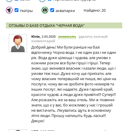
Найдено: 20
театры
аквапарки
ОТЗЫВЫ О БАЗЕ ОТДЫХА "ЧЕРНАЯ ВОДА"
Юлія
,
2.03.2020
ответить
удалить ложный
комментарий
Добрий день! Ми були раніше на базі
відпочинку Чорна вода. І не один раз і не один
рік. Вода дуже цілюща і чудова, але умови з
кожним роком все були гірші і гірші. Тепер
знаю, що змінився власник і казали люди, що і
умови теж інші. Дуже хочу ще приїхати, але
чому власник тепервшній не пише, які ціни на
послуги, чому ви не зробите фото номерів та
інших послуг, які надаєте. Дуже гарний край,
красоти чудові, а люди дуже привітні!!! Супер!!!
Але розкажіть же за ваш отель. Ми ж повинні
знати, що є у вас, бо можливо у нас і грошей
не вистачить. Лікуватись їдуть в основному
літні люди. Прошу напишіть будь ласка!!!
Дякую!