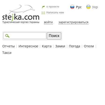
о проекте
Рус
Укр
Написать нам
войти
зарегистрироваться
Отчеты
|
Интересное
|
Карта
|
Замки
|
Погода
|
Отели
|
Такси