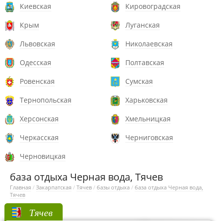
Киевская
Кировоградская
Крым
Луганская
Львовская
Николаевская
Одесская
Полтавская
Ровенская
Сумская
Тернопольская
Харьковская
Херсонская
Хмельницкая
Черкасская
Черниговская
Черновицкая
база отдыха Черная вода, Тячев
Главная
/
Закарпатская
/
Тячев
/
базы отдыха
/
база отдыха Черная вода,
Тячев
Тячев