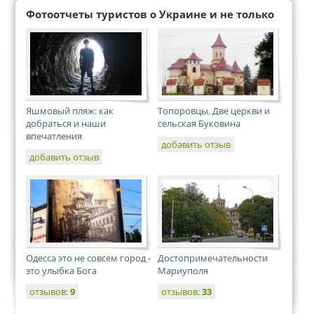
Фотоотчеты туристов о Украине и не только
Яшмовый пляж: как
Топоровцы. Две церкви и
добраться и наши
сельская Буковина
впечатления
добавить отзыв
добавить отзыв
Одесса это не совсем город -
Достопримечательности
это улыбка Бога
Мариуполя
отзывов:
9
отзывов:
33