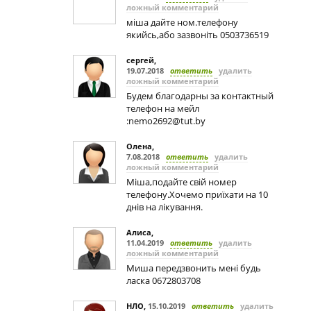
ложный комментарий
міша дайте ном.телефону
якийсь,або зазвоніть 0503736519
сергей
,
19.07.2018
ответить
удалить
ложный комментарий
Будем благодарны за контактный
телефон на мейл
:
nemo2692@tut.by
Олена
,
7.08.2018
ответить
удалить
ложный комментарий
Міша,подайте свій номер
телефону.Хочемо приїхати на 10
днів на лікування.
Алиса
,
11.04.2019
ответить
удалить
ложный комментарий
Миша передзвонить мені будь
ласка 0672803708
НЛО
,
15.10.2019
ответить
удалить