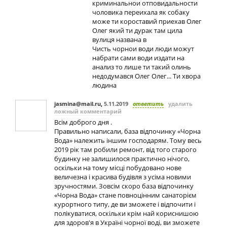
криминальнои отповидальности
чоловика переихала як собаку
може ти короставий приехав Олег
Олег який ти дурак там цила
вулиця названа в
Чисть чорнои води люди можут
набрати сами води издати на
анализ то лише ти такий олинь
недодумався Олег Олег... Ти хвора
людина
jasmina@mail.ru
,
5.11.2019
ответить
удалить
ложный комментарий
Всім доброго дня .
Правильно написали, база відпочинку «Чорна
Вода» належить іншим господарям. Тому весь
2019 рік там робили ремонт, від того старого
будинку не залишилося практично нічого,
оскільки на тому місці побудовано нове
величезнa і красива будівля з усіма новими
зручностями. Зовсім скоро база відпочинку
«Чорна Вода» стане повноцінним санаторієм
курортного типу, де ви зможете і відпочити і
полікуватися, оскільки крім най кориснишою
для здоров'я в Україні чорної воді, ви зможете