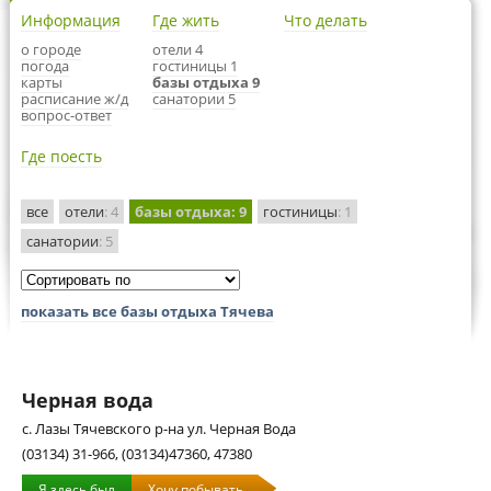
Информация
Где жить
Что делать
о городе
отели 4
погода
гостиницы 1
карты
базы отдыха 9
расписание ж/д
санатории 5
вопрос-ответ
Где поесть
все
отели
: 4
базы отдыха
: 9
гостиницы
: 1
санатории
: 5
показать все базы отдыха Тячева
Черная вода
с. Лазы Тячевского р-на ул. Черная Вода
(03134) 31-966, (03134)47360, 47380
Я здесь был
Хочу побывать