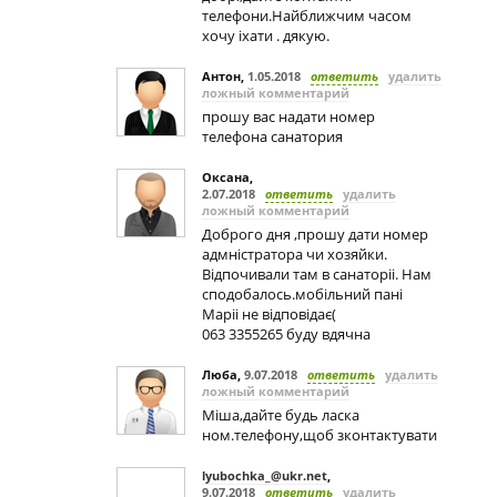
телефони.Найближчим часом
хочу iхати . дякую.
Антон
,
1.05.2018
ответить
удалить
ложный комментарий
прошу вас надати номер
телефона санатория
Оксана
,
2.07.2018
ответить
удалить
ложный комментарий
Доброго дня ,прошу дати номер
адмністратора чи хозяйки.
Відпочивали там в санаторіі. Нам
сподобалось.мобільний пані
Маріі не відповідає(
063 3355265 буду вдячна
Люба
,
9.07.2018
ответить
удалить
ложный комментарий
Міша,дайте будь ласка
ном.телефону,щоб зконтактувати
lyubochka_@ukr.net
,
9.07.2018
ответить
удалить