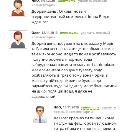
НЛО
,
9.01.2020
ответить
удалить ложный
комментарий
Добрый день . Открыт новый
оздоровительный комплекс «Чорна Вода»
ждём вас .
Олег
,
12.11.2019
ответить
удалить ложный
комментарий
Добрий день,побував я на цих водах у Марії
та Василя чесно сказати це все обман! не має
там ніякої чорної води то вони її розбавляють
і штучно роблять її чорною вода
забруднена,скважини немає, анті санітарія,не
має елементарного даже туалету,воду
розбавляють із грязю тому вона чорна ,а
магнію у цій воді ніколи не було,люди
одумайтесь куда ви їздите!у мене були висипи
на шкірі після цієї води, я дуже не
задоволений!
НЛО
,
13.11.2019
ответить
удалить
ложный комментарий
Да Олег красиво ти пишеш кому
ти служиш фицi юрови з людином
котра вбила и не понесла ниякои