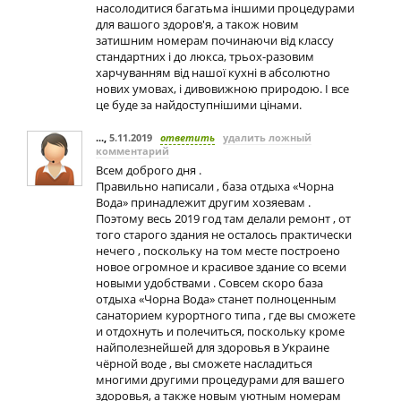
насолодитися багатьма іншими процедурами
для вашого здоров'я, а також новим
затишним номерам починаючи від классу
стандартних і до люкса, трьох-разовим
харчуванням від нашої кухні в абсолютно
нових умовах, і дивовижною природою. І все
це буде за найдоступнішими цінами.
...
,
5.11.2019
ответить
удалить ложный
комментарий
Всем доброго дня .
Правильно написали , база отдыха «Чорна
Вода» принадлежит другим хозяевам .
Поэтому весь 2019 год там делали ремонт , от
того старого здания не осталось практически
нечего , поскольку на том месте построено
новое огромное и красивое здание со всеми
новыми удобствами . Совсем скоро база
отдыха «Чорна Вода» станет полноценным
санаторием курортного типа , где вы сможете
и отдохнуть и полечиться, поскольку кроме
найполезнейшей для здоровья в Украине
чёрной воде , вы сможете насладиться
многими другими процедурами для вашего
здоровья, а также новым уютным номерам