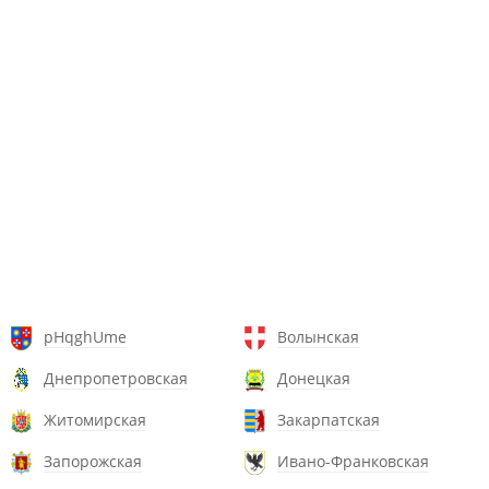
pHqghUme
Волынская
Днепропетровская
Донецкая
Житомирская
Закарпатская
Запорожская
Ивано-Франковская