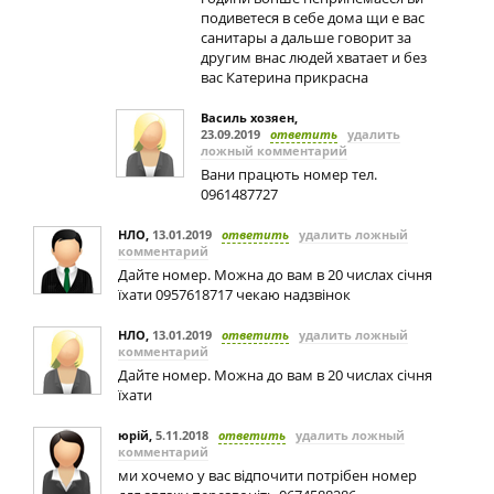
подиветеся в себе дома щи е вас
санитары а дальше говорит за
другим внас людей хватает и без
вас Катерина прикрасна
Василь хозяен
,
23.09.2019
ответить
удалить
ложный комментарий
Вани працють номер тел.
0961487727
НЛО
,
13.01.2019
ответить
удалить ложный
комментарий
Дайте номер. Можна до вам в 20 числах січня
їхати 0957618717 чекаю надзвінок
НЛО
,
13.01.2019
ответить
удалить ложный
комментарий
Дайте номер. Можна до вам в 20 числах січня
їхати
юрій
,
5.11.2018
ответить
удалить ложный
комментарий
ми хочемо у вас відпочити потрібен номер