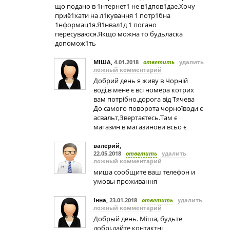
що подано в 1нтернет1 не в1дпов1дае.Хочу
приё1хати на л1кування 1 потр1бна
1нформац1я.Я1нвал1д 1 погано
пересуваюся.Якщо можна то будьласка
допомож1ть
МІША
,
4.01.2018
ответить
удалить
ложный комментарий
Добрий день я живу в Чорній
воді,в мене є всі номера котрих
вам потрібно,дорога від Тячева
До самого поворота чорноїводи є
асвальт,Звертаєтесь.Там є
магазин в магазинови всьо є
валерий
,
22.05.2018
ответить
удалить
ложный комментарий
миша сообщите ваш телефон и
умовы проживання
Iнна
,
23.01.2018
ответить
удалить
ложный комментарий
Добрый день. Мiша, будьте
добрi,дайте контактнi