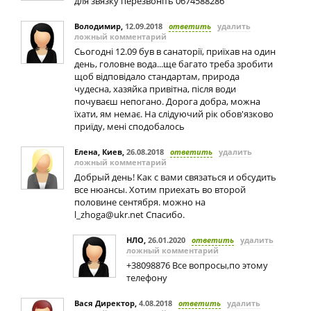
для звязку перезвоніть 0674588286
Володимир
,
12.09.2018
ответить
удалить
ложный комментарий
Сьогодні 12.09 був в санаторії, приїхав на один
день, головне вода...ще багато треба зробити
щоб відповідало стандартам, природа
чудесна, хазяйка привітна, після води
почуваєш непогано. Дорога добра, можна
їхати, ям немає. На слідуючий рік обов'язково
приїду, мені сподобалось
Елена, Киев
,
26.08.2018
ответить
удалить
ложный комментарий
Добрый день! Как с вами связаться и обсудить
все нюансы. Хотим приехать во второй
половине сентября. можно на
l_zhoga@ukr.net
Спасибо.
НЛО
,
26.01.2020
ответить
удалить
ложный комментарий
+38098876 Все вопросы,по этому
телефону
Вася Директор
,
4.08.2018
ответить
удалить