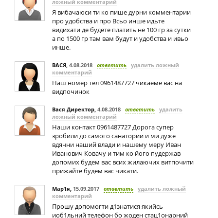
ложный комментарий
Я вибачаюси ти ко пише дурни комментарии
про удобства и про Всьо инше идьте
видихати де будете платить не 100 гр за сутки
а по 1500 гр там вам будут и удобства и ивьо
инше.
ВАСЯ
,
4.08.2018
ответить
удалить ложный
комментарий
Наш номер тел 0961487727 чикаеме вас на
видпочинок
Вася Директор
,
4.08.2018
ответить
удалить
ложный комментарий
Наши контакт 0961487727 Дорога супер
зробили до самого санатории и ми дуже
вдячни наший влади и нашему меру Иван
Иванович Ковачу и тим ко його пудержав
допомих будем вас всих жилаючих витпочити
прижайте будем вас чикати.
Мар1я
,
15.09.2017
ответить
удалить ложный
комментарий
Прошу допомогти д1знатися якийсь
иоб1льний телефон бо жоден стац1онарний