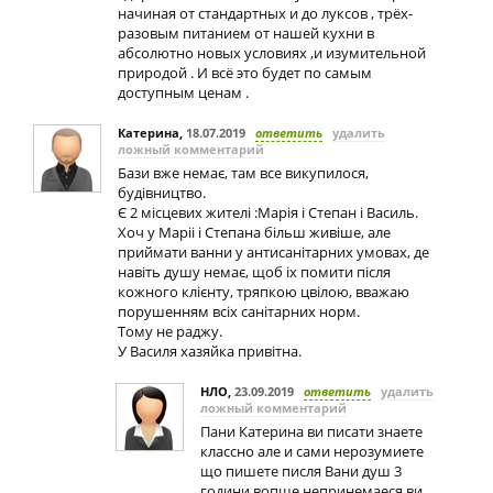
начиная от стандартных и до луксов , трёх-
разовым питанием от нашей кухни в
абсолютно новых условиях ,и изумительной
природой . И всё это будет по самым
доступным ценам .
Катерина
,
18.07.2019
ответить
удалить
ложный комментарий
Бази вже немає, там все викупилося,
будівництво.
Є 2 місцевих жителі :Марія і Степан і Василь.
Хоч у Маріі і Степана більш живіше, але
приймати ванни у антисанітарних умовах, де
навіть душу немає, щоб іх помити після
кожного клієнту, тряпкою цвілою, вважаю
порушенням всіх санітарних норм.
Тому не раджу.
У Василя хазяйка привітна.
НЛО
,
23.09.2019
ответить
удалить
ложный комментарий
Пани Катерина ви писати знаете
классно але и сами нерозумиете
що пишете писля Вани душ 3
години вопше непринемаеся ви