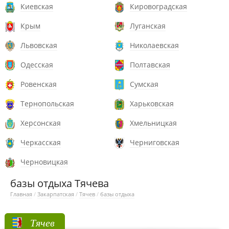
Киевская
Кировоградская
Крым
Луганская
Львовская
Николаевская
Одесская
Полтавская
Ровенская
Сумская
Тернопольская
Харьковская
Херсонская
Хмельницкая
Черкасская
Черниговская
Черновицкая
базы отдыха Тячева
Главная
/
Закарпатская
/
Тячев
/
базы отдыха
Тячев