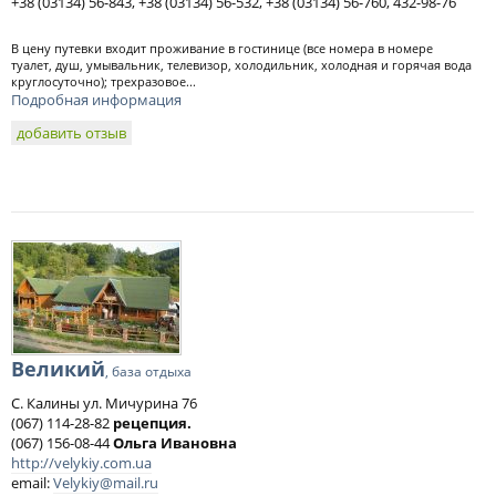
+38 (03134) 56-843, +38 (03134) 56-532, +38 (03134) 56-760, 432-98-76
В цену путевки входит проживание в гостинице (все номера в номере
туалет, душ, умывальник, телевизор, холодильник, холодная и горячая вода
круглосуточно); трехразовое...
Подробная информация
добавить отзыв
Великий
, база отдыха
С. Калины ул. Мичурина 76
(067) 114-28-82
рецепция.
(067) 156-08-44
Ольга Ивановна
http://velykiy.com.ua
email:
Velykiy@mail.ru