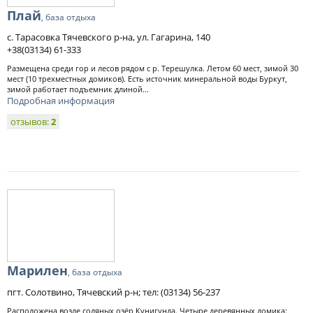
Плай
, база отдыха
с. Тарасовка Тячевского р-на, ул. Гагарина, 140
+38(03134) 61-333
Размещена среди гор и лесов рядом с р. Терешулка. Летом 60 мест, зимой 30
мест (10 трехместных домиков). Есть источник минеральной воды Буркут,
зимой работает подъемник длиной...
Подробная информация
отзывов:
2
Марилен
, база отдыха
пгт. Солотвино, Тячевский р-н; тел: (03134) 56-237
Расположена возле соляных озёр Кунигунда. Четыре деревянных домика: