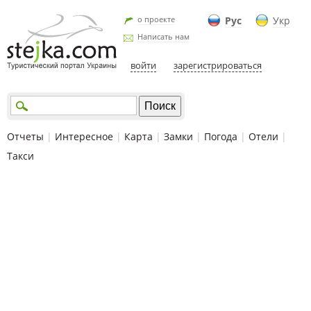
о проекте
Рус
Укр
Написать нам
войти
зарегистрироваться
Отчеты
|
Интересное
|
Карта
|
Замки
|
Погода
|
Отели
|
Такси