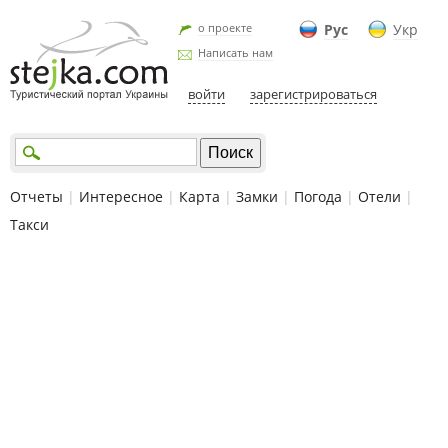
о проекте
Рус
Укр
Написать нам
войти
зарегистрироваться
Отчеты
|
Интересное
|
Карта
|
Замки
|
Погода
|
Отели
|
Такси