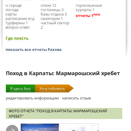
о городе
отели 12
горнолыжные
погода
гостиницы 3
курорты 1
карты
базы отдыха 3
new
отчеты 1
расписание ж/д
санатории 1
турфирмы 1
частный сектор
вопрос-ответ
2
Где поесть
показать все отчеты Рахова
Поход в Карпаты: Мармарошский хребет
Я здесь был
Хочу побывать
редактировать информацию
написать отзыв
ФОТО ОТЧЕТА "ПОХОД В КАРПАТЫ: МАРМАРОШСКИЙ
ХРЕБЕТ"