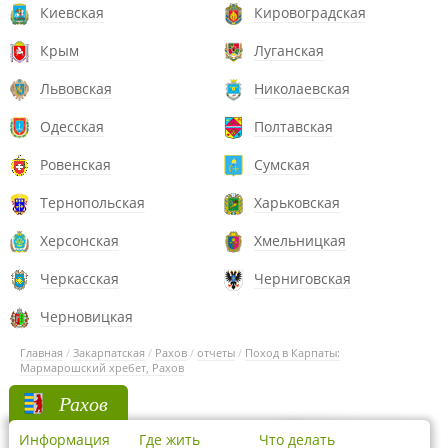
Киевская
Кировоградская
Крым
Луганская
Львовская
Николаевская
Одесская
Полтавская
Ровенская
Сумская
Тернопольская
Харьковская
Херсонская
Хмельницкая
Черкасская
Черниговская
Черновицкая
Главная
/
Закарпатская
/
Рахов
/
отчеты
/
Поход в Карпаты:
Мармарошский хребет, Рахов
Рахов
Информация
Где жить
Что делать