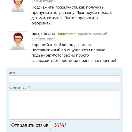
комментарий
Подскажите, пожалуйста, как получить
пропуска в погранзону. Планируем поход с
детьми, хотелось бы все правильно
оформить!
НЛО
,
1.10.2014
ответить
удалить ложный
комментарий
хороший отчет! лично для меня
ностальгичный по ощущениям первых
подьемов) Фотографии просто
завораживают! прочитал-поднял настроение!
имя
комментарий
УРА!