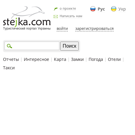
о проекте
Рус
Укр
Написать нам
войти
зарегистрироваться
Отчеты
|
Интересное
|
Карта
|
Замки
|
Погода
|
Отели
|
Такси