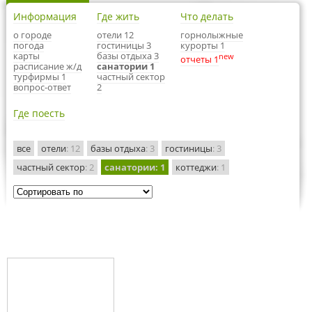
Информация
Где жить
Что делать
о городе
отели 12
горнолыжные
погода
гостиницы 3
курорты 1
карты
базы отдыха 3
new
отчеты 1
расписание ж/д
санатории 1
турфирмы 1
частный сектор
вопрос-ответ
2
Где поесть
все
отели
: 12
базы отдыха
: 3
гостиницы
: 3
частный сектор
: 2
санатории
: 1
коттеджи
: 1