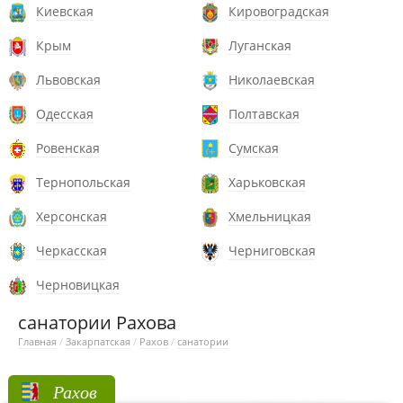
Киевская
Кировоградская
Крым
Луганская
Львовская
Николаевская
Одесская
Полтавская
Ровенская
Сумская
Тернопольская
Харьковская
Херсонская
Хмельницкая
Черкасская
Черниговская
Черновицкая
санатории Рахова
Главная
/
Закарпатская
/
Рахов
/
санатории
Рахов