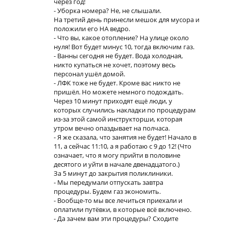
через год!
- Уборка номера? Не, не слышали.
На третий день принесли мешок для мусора и
положили его НА ведро.
- Что вы, какое отопление? На улице около
нуля! Вот будет минус 10, тогда включим газ.
- Ванны сегодня не будет. Вода холодная,
никто купаться не хочет, поэтому весь
персонал ушёл домой.
- ЛФК тоже не будет. Кроме вас никто не
пришёл. Но можете немного подождать.
Через 10 минут приходят ещё люди, у
которых случились накладки по процедурам
из-за этой самой инструкторши, которая
утром вечно опаздывает на полчаса.
- Я же сказала, что занятия не будет! Начало в
11, а сейчас 11:10, а я работаю с 9 до 12! (Что
означает, что я могу прийти в половине
десятого и уйти в начале двенадцатого.)
За 5 минут до закрытия поликлиники.
- Мы передумали отпускать завтра
процедуры. Будем газ экономить.
- Вообще-то мы все лечиться приехали и
оплатили путёвки, в которые всё включено.
- Да зачем вам эти процедуры? Сходите