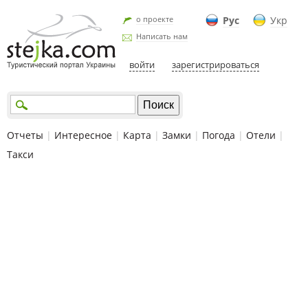
о проекте
Рус
Укр
Написать нам
войти
зарегистрироваться
Отчеты
|
Интересное
|
Карта
|
Замки
|
Погода
|
Отели
|
Такси