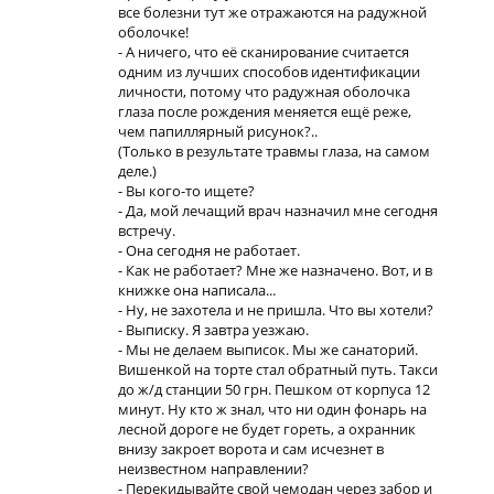
все болезни тут же отражаются на радужной
оболочке!
- А ничего, что её сканирование считается
одним из лучших способов идентификации
личности, потому что радужная оболочка
глаза после рождения меняется ещё реже,
чем папиллярный рисунок?..
(Только в результате травмы глаза, на самом
деле.)
- Вы кого-то ищете?
- Да, мой лечащий врач назначил мне сегодня
встречу.
- Она сегодня не работает.
- Как не работает? Мне же назначено. Вот, и в
книжке она написала...
- Ну, не захотела и не пришла. Что вы хотели?
- Выписку. Я завтра уезжаю.
- Мы не делаем выписок. Мы же санаторий.
Вишенкой на торте стал обратный путь. Такси
до ж/д станции 50 грн. Пешком от корпуса 12
минут. Ну кто ж знал, что ни один фонарь на
лесной дороге не будет гореть, а охранник
внизу закроет ворота и сам исчезнет в
неизвестном направлении?
- Перекидывайте свой чемодан через забор и