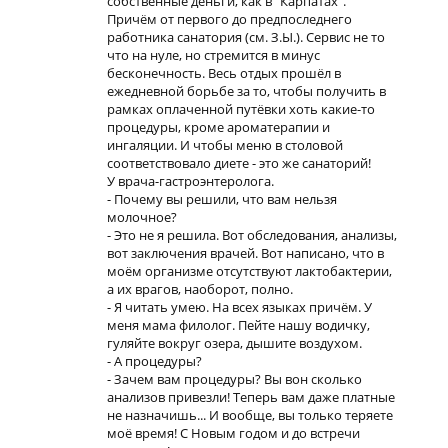
собственные деньги, как в "Карпатах".
Причём от первого до предпоследнего
работника санатория (см. З.Ы.). Сервис не то
что на нуле, но стремится в минус
бесконечность. Весь отдых прошёл в
ежедневной борьбе за то, чтобы получить в
рамках оплаченной путёвки хоть какие-то
процедуры, кроме ароматерапии и
ингаляции. И чтобы меню в столовой
соответствовало диете - это же санаторий!
У врача-гастроэнтеролога.
- Почему вы решили, что вам нельзя
молочное?
- Это не я решила. Вот обследования, анализы,
вот заключения врачей. Вот написано, что в
моём организме отсутствуют лактобактерии,
а их врагов, наоборот, полно.
- Я читать умею. На всех языках причём. У
меня мама филолог. Пейте нашу водичку,
гуляйте вокруг озера, дышите воздухом.
- А процедуры?
- Зачем вам процедуры? Вы вон сколько
анализов привезли! Теперь вам даже платные
не назначишь... И вообще, вы только теряете
моё время! С Новым годом и до встречи