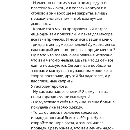
- И именно поэтому у вас в номере дует из
пластиковых окон, а в холлах корпуса и в
столовой они вообще не закрыты, а лишь
прихвачены скотчем - чтоб вам лучше
дышалось.
- Кроме того мы на продавленный матрас
ещё один вам положили. И пакет для мусора
всё таки принесли. И носимся с вашим меню
трижды в день уже две недели! Думаете, легко
вам каждый день по три раза порции менять?
Ну и что что всё меню-замовлення исписано,
что вам чего-то нельзя. Ешьте, что дают - все
едят и не жалуются. Сегодня вам вообще на
завтрак и манку на натуральном молочке, и
творог поставили, другой бы радовался, а у
вас сплошные капризы!
У гастроэнтеролога.
- Ну как вам наше лечение? Я вижу, что вы
стали гораздо лучше выглядеть!
- Но чувствую я себя не лучше. И ещё больше
похудела уже теряю одежду.
- Тогда осталось последнее средство:
иридодигностика! Всего за 60 грн. Ну-ка,
откройте пошире глаза, я вам сейчас её
проведу. Сразу узнаем, что вам лечить надо -