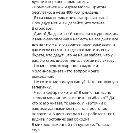
лучше в церковь, помолитесь.
- Помолиться мы и дома могли. Притом
бесплатно, а не за 400-700 грн./день.
- Я сказала: поликлиника завтра закрыта!
Процедур нет! А вы делайте, что хотите.
В столовой.
- Диета? Да-да, мы всё записали в журнальчик,
и меню-замовлення у нас есть на все дни и все
диеты - но мы его заранее перечёркиваем, и
даже если вы что-то где-то отметите, есть
будете, что дадут. Это не наша забота, что у
вас: 5-й стол, диабет или аллергия на лактозу.
- Но мне нельзя жареное, сладкое и
молочное. Диета - это вопрос моего
выживания.
- Не хотите молочную кашу? Нате творожную
запеканку.
- Что, и кефир не хотите? В меню написано
"нельзя молочное, заменить на яблоко"? Да
кто ж его читает, то меню. И карточки с
вашими данными мы на стол просто так
положили. А диет-сестра у нас работает - вот,
видите, постоянно зал обходит.
В микроклизменной нет кушетки. Только
стул.