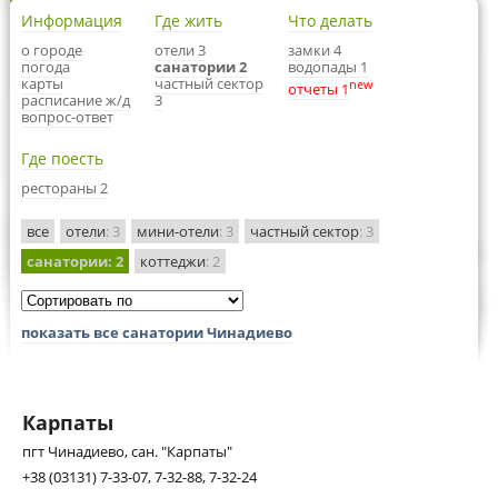
Информация
Где жить
Что делать
о городе
отели 3
замки 4
погода
санатории 2
водопады 1
карты
частный сектор
new
отчеты 1
расписание ж/д
3
вопрос-ответ
Где поесть
рестораны 2
все
отели
: 3
мини-отели
: 3
частный сектор
: 3
санатории
: 2
коттеджи
: 2
показать все санатории Чинадиево
Карпаты
пгт Чинадиево, сан. "Карпаты"
+38 (03131) 7-33-07, 7-32-88, 7-32-24