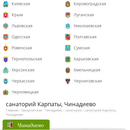
Киевская
Кировоградская
Крым
Луганская
Львовская
Николаевская
Одесская
Полтавская
Ровенская
Сумская
Тернопольская
Харьковская
Херсонская
Хмельницкая
Черкасская
Черниговская
Черновицкая
санаторий Карпаты, Чинадиево
Главная
/
Закарпатская
/
Чинадиево
/
санатории
/
санаторий Карпаты,
Чинадиево
Чинадиево