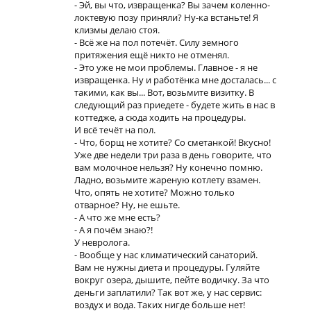
- Эй, вы что, извращенка? Вы зачем коленно-
локтевую позу приняли? Ну-ка встаньте! Я
клизмы делаю стоя.
- Всё же на пол потечёт. Силу земного
притяжения ещё никто не отменял.
- Это уже не мои проблемы. Главное - я не
извращенка. Ну и работёнка мне досталась... с
такими, как вы... Вот, возьмите визитку. В
следующий раз приедете - будете жить в нас в
коттедже, а сюда ходить на процедуры.
И всё течёт на пол.
- Что, борщ не хотите? Со сметанкой! Вкусно!
Уже две недели три раза в день говорите, что
вам молочное нельзя? Ну конечно помню.
Ладно, возьмите жареную котлету взамен.
Что, опять не хотите? Можно только
отварное? Ну, не ешьте.
- А что же мне есть?
- А я почём знаю?!
У невролога.
- Вообще у нас климатический санаторий.
Вам не нужны диета и процедуры. Гуляйте
вокруг озера, дышите, пейте водичку. За что
деньги заплатили? Так вот же, у нас сервис:
воздух и вода. Таких нигде больше нет!