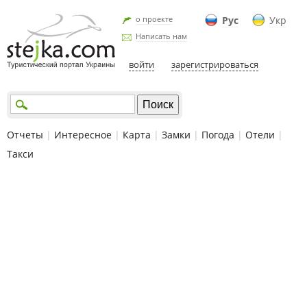
о проекте
Рус
Укр
Написать нам
войти
зарегистрироваться
Отчеты
|
Интересное
|
Карта
|
Замки
|
Погода
|
Отели
|
Такси