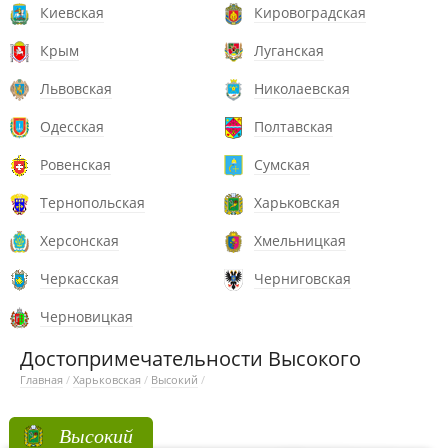
Киевская
Кировоградская
Крым
Луганская
Львовская
Николаевская
Одесская
Полтавская
Ровенская
Сумская
Тернопольская
Харьковская
Херсонская
Хмельницкая
Черкасская
Черниговская
Черновицкая
Достопримечательности Высокого
Главная
/
Харьковская
/
Высокий
/
Высокий