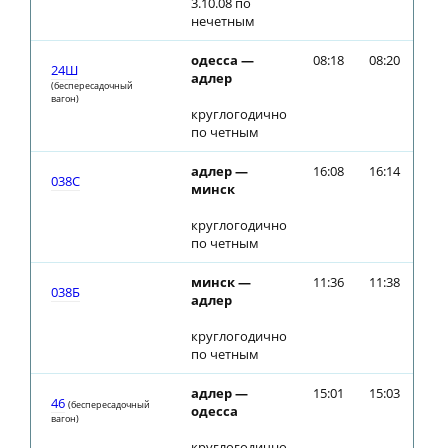
3.10.08 по
нечетным
одесса —
08:18
08:20
24Ш
адлер
(беспересадочный
вагон)
круглогодично
по четным
адлер —
16:08
16:14
038С
минск
круглогодично
по четным
минск —
11:36
11:38
038Б
адлер
круглогодично
по четным
адлер —
15:01
15:03
46
(беспересадочный
одесса
вагон)
круглогодично