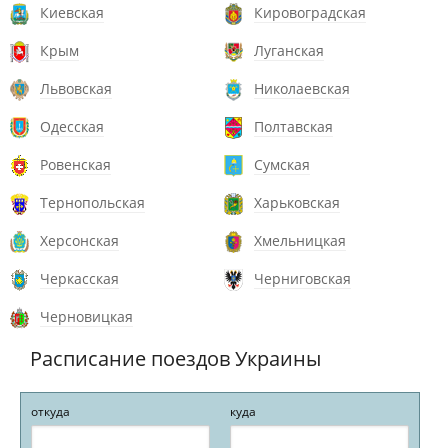
Киевская
Кировоградская
Крым
Луганская
Львовская
Николаевская
Одесская
Полтавская
Ровенская
Сумская
Тернопольская
Харьковская
Херсонская
Хмельницкая
Черкасская
Черниговская
Черновицкая
Расписание поездов Украины
откуда
куда