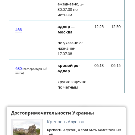
ежедневно; 2-
30.07.08 по
четным
адлер —
12:25
12:50
466
москва
по указанию;
назначен
17.07.08
кривой рог —
06:13
06:15
680
(беспересадочный
адлер
вагон)
круглогодично
по четным
Достопримечательности Украины
Крепость Алустон
Крепость Алустон, а если быть более точным
- её...