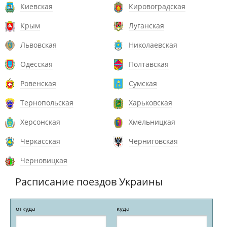
Киевская
Кировоградская
Крым
Луганская
Львовская
Николаевская
Одесская
Полтавская
Ровенская
Сумская
Тернопольская
Харьковская
Херсонская
Хмельницкая
Черкасская
Черниговская
Черновицкая
Расписание поездов Украины
откуда
куда