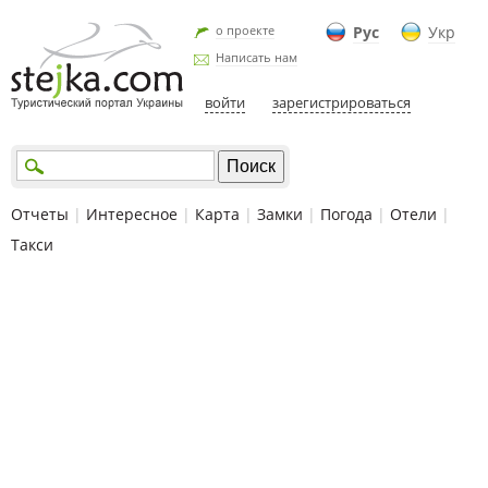
о проекте
Рус
Укр
Написать нам
войти
зарегистрироваться
Отчеты
|
Интересное
|
Карта
|
Замки
|
Погода
|
Отели
|
Такси