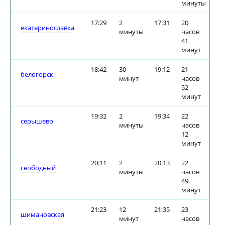
минуты
17:29
2
17:31
20
екатеринославка
минуты
часов
41
минут
18:42
30
19:12
21
белогорск
минут
часов
52
минут
19:32
2
19:34
22
серышево
минуты
часов
12
минут
20:11
2
20:13
22
свободный
минуты
часов
49
минут
21:23
12
21:35
23
шимановская
минут
часов