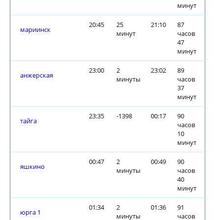
минут
20:45
25
21:10
87
мариинск
минут
часов
47
минут
23:00
2
23:02
89
анжерская
минуты
часов
37
минут
23:35
-1398
00:17
90
тайга
часов
10
минут
00:47
2
00:49
90
яшкино
минуты
часов
40
минут
01:34
2
01:36
91
юрга 1
минуты
часов