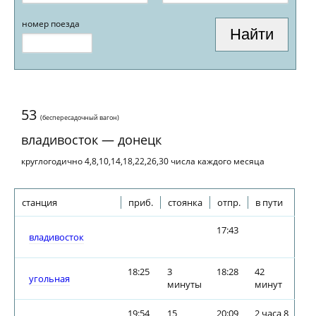
номер поезда
53
(беспересадочный вагон)
владивосток — донецк
круглогодично 4,8,10,14,18,22,26,30 числа каждого месяца
станция
приб.
стоянка
отпр.
в пути
17:43
владивосток
18:25
3
18:28
42
угольная
минуты
минут
19:54
15
20:09
2 часа 8