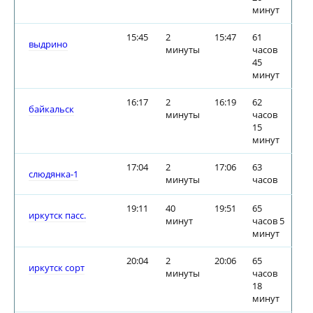
минут
15:45
2
15:47
61
выдрино
минуты
часов
45
минут
16:17
2
16:19
62
байкальск
минуты
часов
15
минут
17:04
2
17:06
63
слюдянка-1
минуты
часов
19:11
40
19:51
65
иркутск пасс.
минут
часов 5
минут
20:04
2
20:06
65
иркутск сорт
минуты
часов
18
минут