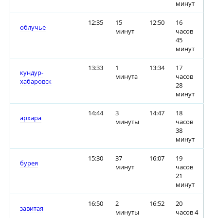
минут
12:35
15
12:50
16
облучье
минут
часов
45
минут
13:33
1
13:34
17
кундур-
минута
часов
хабаровск
28
минут
14:44
3
14:47
18
архара
минуты
часов
38
минут
15:30
37
16:07
19
бурея
минут
часов
21
минут
16:50
2
16:52
20
завитая
минуты
часов 4