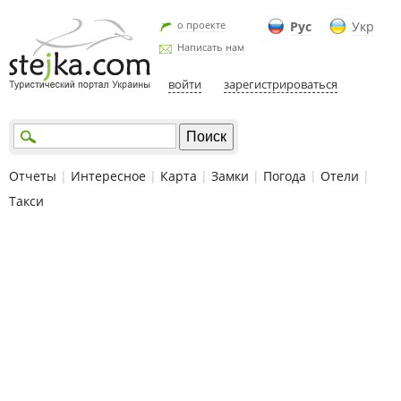
о проекте
Рус
Укр
Написать нам
войти
зарегистрироваться
Отчеты
|
Интересное
|
Карта
|
Замки
|
Погода
|
Отели
|
Такси