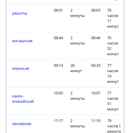
08:01
2
08:03
76
решоты
минуты
часов
11
минут
08:44
2
08:46
76
ингашская
минуты
часов
52
минут
09:13
20
09:33
77
иланская
минут
часов
19
минут
10:05
2
10:07
77
канск-
минуты
часов
енисейский
51
минут
11:17
2
11:19
79
заозерная
минуты
часов 1
минута