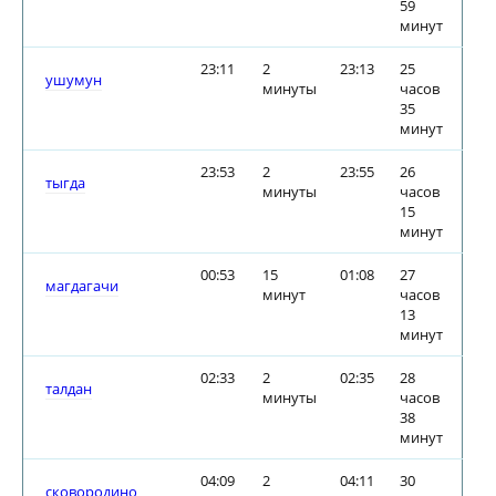
59
минут
23:11
2
23:13
25
ушумун
минуты
часов
35
минут
23:53
2
23:55
26
тыгда
минуты
часов
15
минут
00:53
15
01:08
27
магдагачи
минут
часов
13
минут
02:33
2
02:35
28
талдан
минуты
часов
38
минут
04:09
2
04:11
30
сковородино