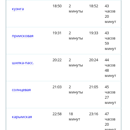
18:50
2
18:52
43
куэнга
минуты
часов
20
минут
19:31
2
19:33
43
приисковая
минуты
часов
59
минут
20:22
2
20:24
44
шилка-пасс.
минуты
часов
48
минут
21:03
2
21:05
45
солнцевая
минуты
часов
27
минут
22:58
18
23:16
47
карымская
минут
часов
20
минут