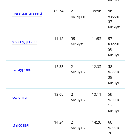
09:54
2
09:56
56
новоильинский
минуты
часов
37
минут
11:18
35
11:53
57
улан-удэ пасс
минут
часов
59
минут
12:33
2
12:35
58
татаурово
минуты
часов
39
минут
13:09
2
13:11
59
селенга
минуты
часов
13
минут
14:24
2
14:26
60
мысовая
минуты
часов
26