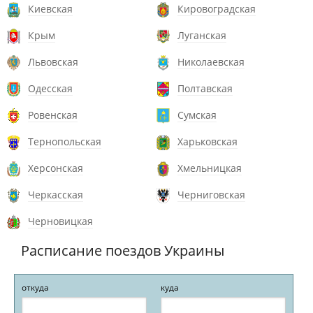
Киевская
Кировоградская
Крым
Луганская
Львовская
Николаевская
Одесская
Полтавская
Ровенская
Сумская
Тернопольская
Харьковская
Херсонская
Хмельницкая
Черкасская
Черниговская
Черновицкая
Расписание поездов Украины
откуда
куда