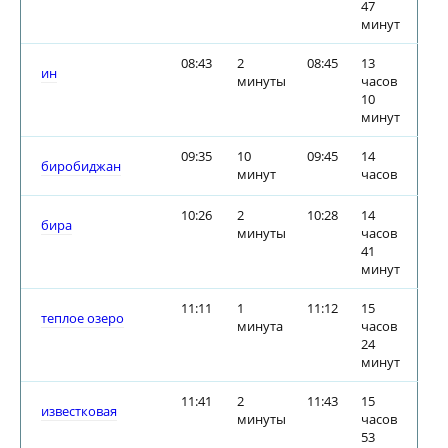
47
минут
08:43
2
08:45
13
ин
минуты
часов
10
минут
09:35
10
09:45
14
биробиджан
минут
часов
10:26
2
10:28
14
бира
минуты
часов
41
минут
11:11
1
11:12
15
теплое озеро
минута
часов
24
минут
11:41
2
11:43
15
известковая
минуты
часов
53