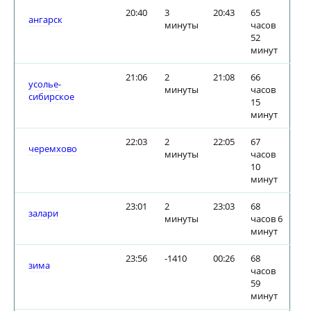
20:40
3
20:43
65
ангарск
минуты
часов
52
минут
21:06
2
21:08
66
усолье-
минуты
часов
сибирское
15
минут
22:03
2
22:05
67
черемхово
минуты
часов
10
минут
23:01
2
23:03
68
залари
минуты
часов 6
минут
23:56
-1410
00:26
68
зима
часов
59
минут