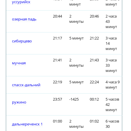
уссурийск
минут
минут
20:44
2
20:46
2 часа
озерная падь
минуты
43
минут
21:17
5 минут
21:22
3 часа
сибирцево
14
минут
21:41
2
21:43
3 часа
мучная
минуты
33
минут
22:19
5 минут
22:24
4 часа 9
спасск-дальний
минут
23:57
-1425
00:12
5 часов
ружино
42
минут
01:00
2
01:02
6 часов
дальнереченск 1
минуты
30