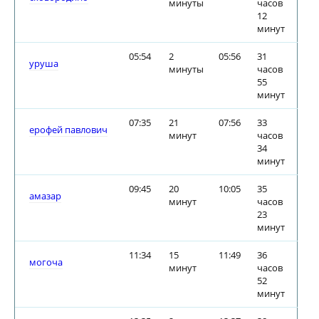
минуты
часов
12
минут
05:54
2
05:56
31
уруша
минуты
часов
55
минут
07:35
21
07:56
33
ерофей павлович
минут
часов
34
минут
09:45
20
10:05
35
амазар
минут
часов
23
минут
11:34
15
11:49
36
могоча
минут
часов
52
минут