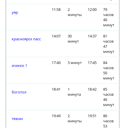
11:58
2
12:00
79
уяр
минуты
часов
40
минут
14:07
30
14:37
81
красноярск пасс
минут
часов
47
минут
17:40
5 минут
17:45
84
ачинск 1
часов
50
минут
18:41
1
18:42
85
боготол
минута
часов
46
минут
19:49
2
19:51
86
тяжин
минуты
часов
53