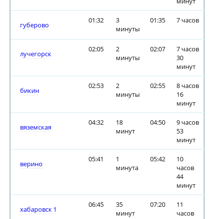
минут
01:32
3
01:35
7 часов
губерово
минуты
02:05
2
02:07
7 часов
лучегорск
минуты
30
минут
02:53
2
02:55
8 часов
бикин
минуты
16
минут
04:32
18
04:50
9 часов
вяземская
минут
53
минут
05:41
1
05:42
10
верино
минута
часов
44
минут
06:45
35
07:20
11
хабаровск 1
минут
часов