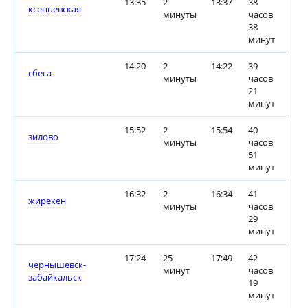
13:35
2
13:37
38
ксеньевская
минуты
часов
38
минут
14:20
2
14:22
39
сбега
минуты
часов
21
минут
15:52
2
15:54
40
зилово
минуты
часов
51
минут
16:32
2
16:34
41
жирекен
минуты
часов
29
минут
17:24
25
17:49
42
чернышевск-
минут
часов
забайкальск
19
минут