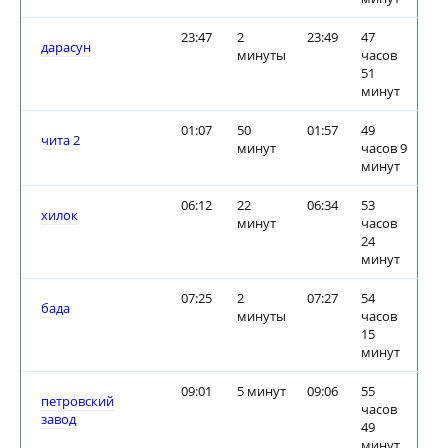
23:47
2
23:49
47
дарасун
минуты
часов
51
минут
01:07
50
01:57
49
чита 2
минут
часов 9
минут
06:12
22
06:34
53
хилок
минут
часов
24
минут
07:25
2
07:27
54
бада
минуты
часов
15
минут
09:01
5 минут
09:06
55
петровский
часов
завод
49
минут