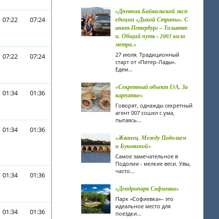
«Дневник Байкальской эксп
07:22
07:24
едиции «Дикой Страны». С
анкт-Петербург – Тольятт
и. Общий путь - 2003 кило
метра.»
27 июля. Традиционный
07:22
07:24
старт от «Питер-Лады».
Едем...
«Секретный объект І3А, За
01:34
01:36
карпатье»
Говорят, однажды секретный
агент 007 сошел с ума,
пытаясь...
01:34
01:36
«Жванец. Между Подольем
и Буковиной»
Самое замечательное в
Подолии - мелкие веси. Увы,
часто...
01:34
01:36
«Дендропарк Софиевка»
Парк «Софиевка»– это
идеальное место для
01:34
01:36
поездки...