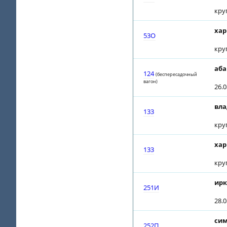
кру
хар
53О
кру
аба
124
(беспересадочный
вагон)
26.
вла
133
кру
хар
133
кру
ирк
251И
28.0
сим
252П