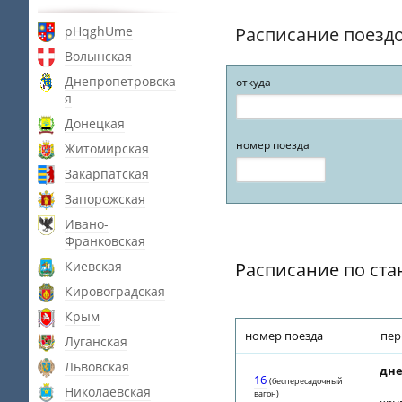
pHqghUme
Расписание поезд
Волынская
Днепропетровска
откуда
я
Донецкая
номер поезда
Житомирская
Закарпатская
Запорожская
Ивано-
Франковская
Киевская
Расписание по ста
Кировоградская
Крым
номер поезда
пер
Луганская
Львовская
дне
16
(беспересадочный
Николаевская
вагон)