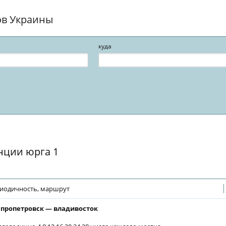
ов Украины
куда
нции юрга 1
иодичность, маршрут
пропетровск — владивосток