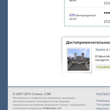
вагон)
27,2
кем
679
(беспересадочный
вагон)
27,2
Достопримечательно
Замок в
В Харьковс
находится..
отзывов
© 2007–2015 Стежка. COM.
РАСПИС
Письменные и графические материалы защищены
Размещен
авторским правом законодательства Украины,
Топ разм
перепечатка материалов разрешена только с письменного
соглашения владельца
info@stejka.com
Написать