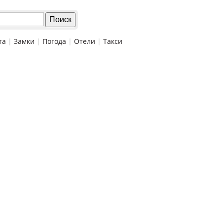
та
|
Замки
|
Погода
|
Отели
|
Такси