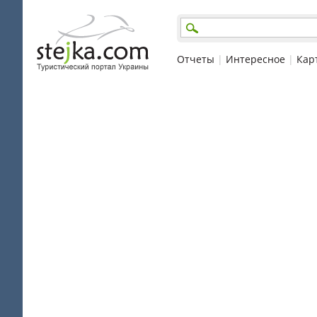
Отчеты
|
Интересное
|
Кар