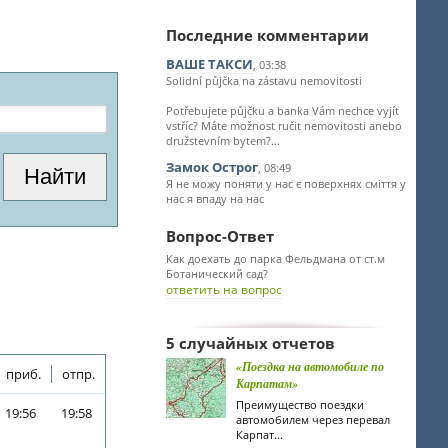
Последние комментарии
ВАШЕ ТАКСИ
, 03:38
Solidní půjčka na zástavu nemovitosti
Potřebujete půjčku a banka Vám nechce vyjít
vstříc? Máte možnost ručit nemovitosti anebo
družstevním bytem?...
Замок Острог
, 08:49
Я не можу поняти у нас є поверхнях сміття у
нас я впаду на нас
Вопрос-Ответ
Как доехать до парка Фельдмана от ст.м
Ботанический сад?
ответить на вопрос
5 случайных отчетов
«Поездка на автомобиле по
приб.
отпр.
Карпатам»
Преимущество поездки
19:56
19:58
автомобилем через перевал
Карпат...