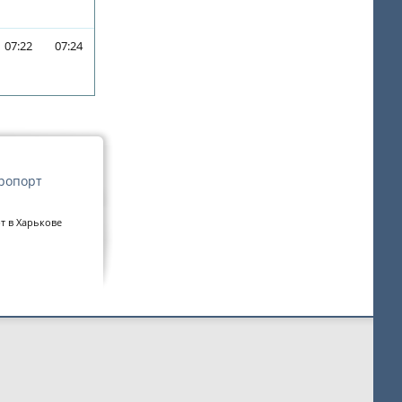
07:22
07:24
ропорт
 в Харькове