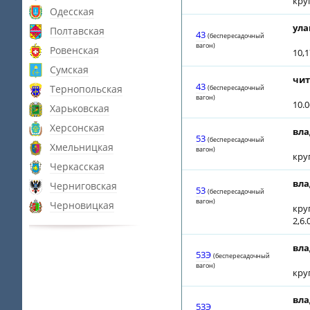
кру
Одесская
ула
Полтавская
43
(беспересадочный
вагон)
Ровенская
10,1
Сумская
чит
43
Тернопольская
(беспересадочный
вагон)
10.
Харьковская
Херсонская
вла
53
(беспересадочный
Хмельницкая
вагон)
кру
Черкасская
вла
Черниговская
53
(беспересадочный
вагон)
Черновицкая
кру
2,6.
вла
53Э
(беспересадочный
вагон)
кру
вла
53Э