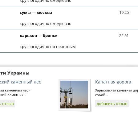
круглогодично ежедневно
сумы — москва
19:25
круглогодично ежедневно
харьков — брянск
22:51
круглогодично по нечетным
сти Украины
ский каменный лес
Канатная дорога
ий каменный лес -
Харьковская канатная до
кий памятник...
собой...
ь отзыв
добавить отзыв