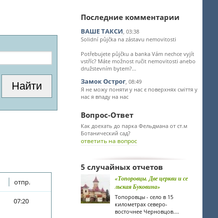
Последние комментарии
ВАШЕ ТАКСИ
, 03:38
Solidní půjčka na zástavu nemovitosti
Potřebujete půjčku a banka Vám nechce vyjít
vstříc? Máte možnost ručit nemovitosti anebo
družstevním bytem?...
Замок Острог
, 08:49
Я не можу поняти у нас є поверхнях сміття у
нас я впаду на нас
Вопрос-Ответ
Как доехать до парка Фельдмана от ст.м
Ботанический сад?
ответить на вопрос
5 случайных отчетов
«Топоровцы. Две церкви и се
отпр.
льская Буковина»
Топоровцы - село в 15
07:20
километрах северо-
восточнее Черновцов....