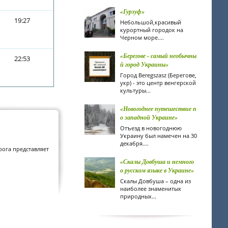
«Гурзуф»
19:27
Небольшой,красивый
курортный городок на
Черном море....
«Берегове - самый необычны
22:53
й город Украины»
Город Beregszasz (Берегове,
укр) - это центр венгерской
культуры...
«Новогоднее путешествие п
о западной Украине»
Отъезд в новогоднюю
Украину был намечен на 30
декабря....
рога представляет
«Скалы Довбуша и немного
о русском языке в Украине»
Скалы Довбуша – одна из
наиболее знаменитых
природных...