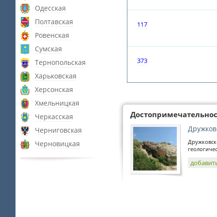
Одесская
Полтавская
117
Ровенская
Сумская
373
Тернопольская
Харьковская
Херсонская
Хмельницкая
Достопримечательно
Черкасская
Дружков
Черниговская
Дружковск
Черновицкая
геологичес
добавит