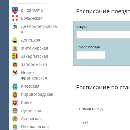
pHqghUme
Расписание поезд
Волынская
Днепропетровска
откуда
я
Донецкая
номер поезда
Житомирская
Закарпатская
Запорожская
Ивано-
Франковская
Киевская
Расписание по ст
Кировоградская
Крым
номер поезда
Луганская
Львовская
117
Николаевская