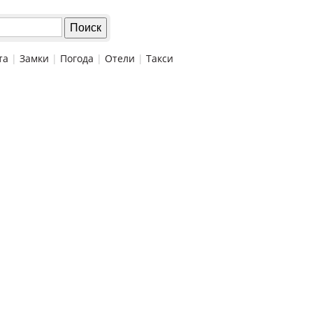
та
|
Замки
|
Погода
|
Отели
|
Такси