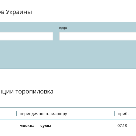
ов Украины
куда
анции торопиловка
периодичность, маршрут
приб.
москва — сумы
07:18