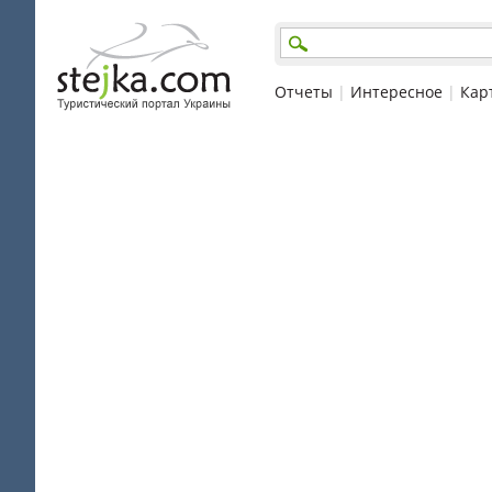
Отчеты
|
Интересное
|
Кар