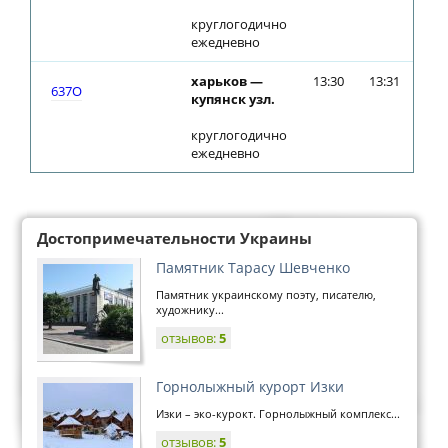
круглогодично
ежедневно
харьков —
13:30
13:31
637О
купянск узл.
круглогодично
ежедневно
Достопримечательности Украины
Памятник Тарасу Шевченко
Памятник украинскому поэту, писателю,
художнику...
отзывов:
5
Горнолыжный курорт Изки
Изки – эко-курокт. Горнолыжный комплекс...
отзывов:
5