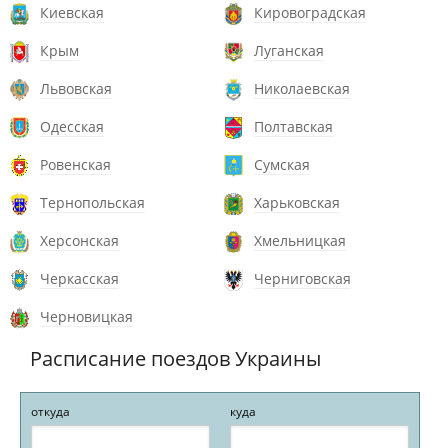
Киевская
Кировоградская
Крым
Луганская
Львовская
Николаевская
Одесская
Полтавская
Ровенская
Сумская
Тернопольская
Харьковская
Херсонская
Хмельницкая
Черкасская
Черниговская
Черновицкая
Расписание поездов Украины
откуда
куда