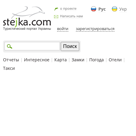
о проекте
Рус
Укр
Написать нам
войти
зарегистрироваться
Отчеты
|
Интересное
|
Карта
|
Замки
|
Погода
|
Отели
|
Такси