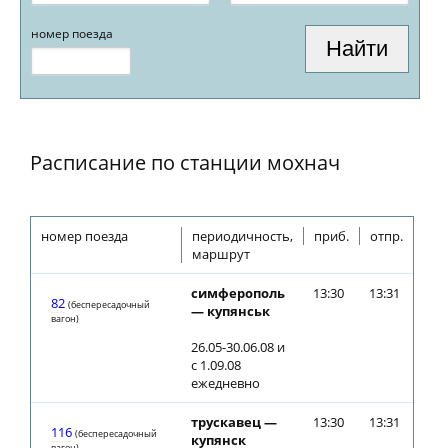
номер поезда
Расписание по станции мохнач
номер поезда
периодичность,
приб.
отпр.
маршрут
симферополь
13:30
13:31
82
(беспересадочный
— купянськ
вагон)
26.05-30.06.08 и
с 1.09.08
ежедневно
трускавец —
13:30
13:31
116
(беспересадочный
купянск
вагон)