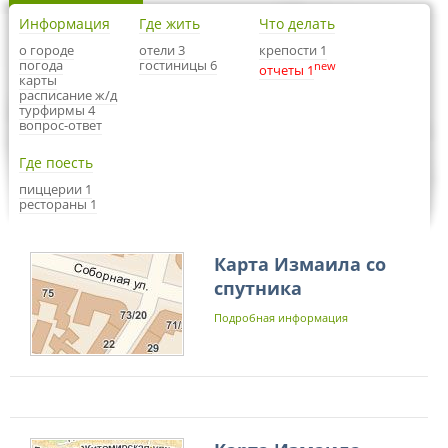
Информация
Где жить
Что делать
о городе
отели 3
крепости 1
погода
гостиницы 6
new
отчеты 1
карты
расписание ж/д
турфирмы 4
вопрос-ответ
Где поесть
пиццерии 1
рестораны 1
Карта Измаила со
спутника
Подробная информация