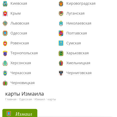
Киевская
Кировоградская
Крым
Луганская
Львовская
Николаевская
Одесская
Полтавская
Ровенская
Сумская
Тернопольская
Харьковская
Херсонская
Хмельницкая
Черкасская
Черниговская
Черновицкая
карты Измаила
Главная
/
Одесская
/
Измаил
/
карты
Измаил