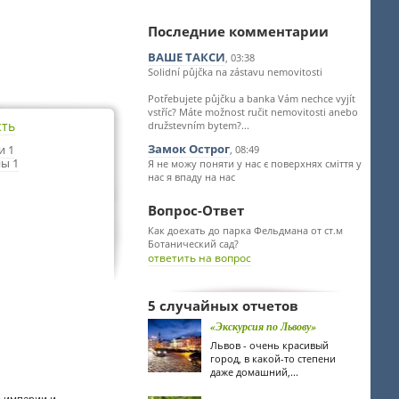
Последние комментарии
ВАШЕ ТАКСИ
, 03:38
Solidní půjčka na zástavu nemovitosti
Potřebujete půjčku a banka Vám nechce vyjít
vstříc? Máte možnost ručit nemovitosti anebo
сть
družstevním bytem?...
Замок Острог
и 1
, 08:49
ы 1
Я не можу поняти у нас є поверхнях сміття у
нас я впаду на нас
Вопрос-Ответ
Как доехать до парка Фельдмана от ст.м
Ботанический сад?
ответить на вопрос
5 случайных отчетов
«Экскурсия по Львову»
Львов - очень красивый
город, в какой-то степени
даже домашний,...
й империи и