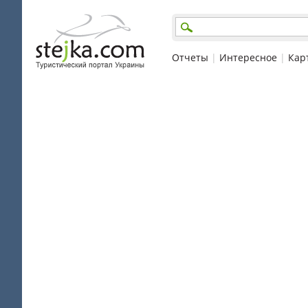
Отчеты
|
Интересное
|
Кар