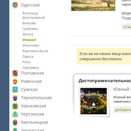
Одесская
черно
Белгород-
Штурм
Днестровский
Подр
Вилково
отз
Грибовка
Затока
Измаил
Ильичевск
Каролино-Бугаз
Если вы не нашли вашу комп
Одесса
совершенно бесплатно.
Рени
Сергеевка
Полтавская
Достопримечательно
Ровенская
Южный 
Сумская
Тернопольская
Южный вок
памятников
Харьковская
добавит
Херсонская
Хмельницкая
Черкасская