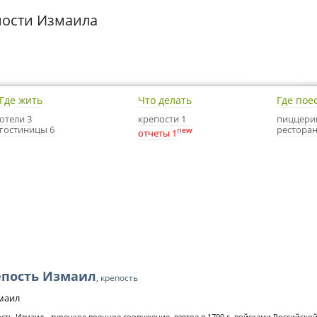
ости Измаила
Где жить
Что делать
Где пое
отели 3
крепости 1
пиццери
гостиницы 6
ресторан
new
отчеты 1
епость Измаил
, крепость
змаил
сть Измаил - турецкое военное сооружение, взятое в 1790 г. войсками Российско