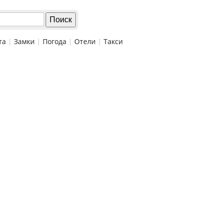
та
|
Замки
|
Погода
|
Отели
|
Такси