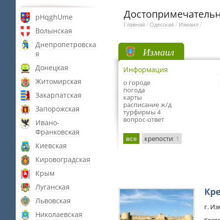
Достопримечательн
pHqghUme
Главная
/
Одесская
/
Измаил
/
Волынская
Днепропетровска
Измаил
я
Донецкая
Информация
Житомирская
о городе
погода
Закарпатская
карты
расписание ж/д
Запорожская
турфирмы 4
вопрос-ответ
Ивано-
Франковская
все
крепости
: 1
Киевская
Кировоградская
Крым
Луганская
Кр
Львовская
г. И
Николаевская
Крепо