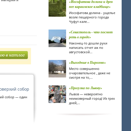
«Иософатова долина и древ
нее караимское кладбище»
Иософатова долина - ущелье
возле пещерного города
Чуфут-кале...
«Севастополь - что посмот
реть в городе»
Наконец-то дошли руки
написать отчет аж по
августовской...
«Выходные в Пирогово»
Место совершенно
очаровательное , даже не
смотря на то,...
«Прогулка по Львову»
оверхий собор
Львов — невероятно
ий собор — один
неимоверный город! Из трех
дней,...