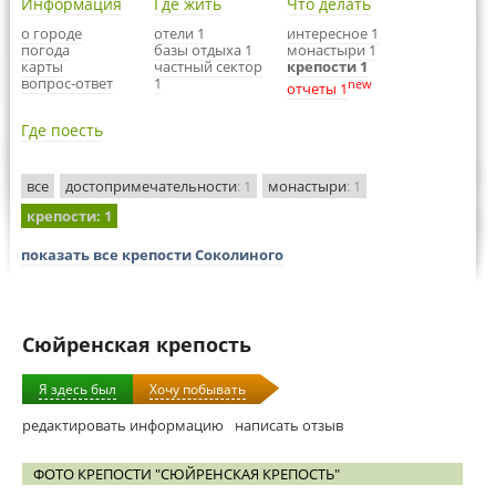
Информация
Где жить
Что делать
о городе
отели 1
интересное 1
погода
базы отдыха 1
монастыри 1
карты
частный сектор
крепости 1
вопрос-ответ
1
new
отчеты 1
Где поесть
все
достопримечательности
: 1
монастыри
: 1
крепости
: 1
показать все крепости Соколиного
Сюйренская крепость
Я здесь был
Хочу побывать
редактировать информацию
написать отзыв
ФОТО КРЕПОСТИ "СЮЙРЕНСКАЯ КРЕПОСТЬ"