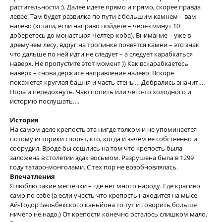
растительности :). Далее идете прямо и прямо, скорее правда
левее. Там будет развилка по пути с большим камнем – вам
налево (кстати, если направо пойдете – через минут 10
доберетесь до монастыря Челтер-коба). Внимание – уже в
дремучем лесу, вдруг на тропинке появятся камни – это знак
что дальше по ней идти не следует – а следует карабкаться
наверх. Не пропустите этот момент )) Как вскарабкаетесь
наверх – снова держите направление налево. Вскоре
покажется круглая башня и часть стены… Добрались значит….
Пора и передохнуть. Чаю попить или чего-то холодного и
историю послушать….
История
На самом деле крепость эта нигде толком и не упоминается
потому историки спорят, кто, когда и зачем ее собственно и
соорудил. Вроде бы сошлись на том что крепость была
заложена в столетии эдак восьмом. Разрушена была в 1299
году татаро-монголами. С тех пор не возобновлялась.
Впечатления
Я люблю такие местечки – где нет много народу. Где красиво
само по себе (а если учесть что крепость находится на мысе
Ай-Тодор Бельбекского каньйона то тут и говорить больше
ничего не надо.) От крепости конечно осталось слишком мало.