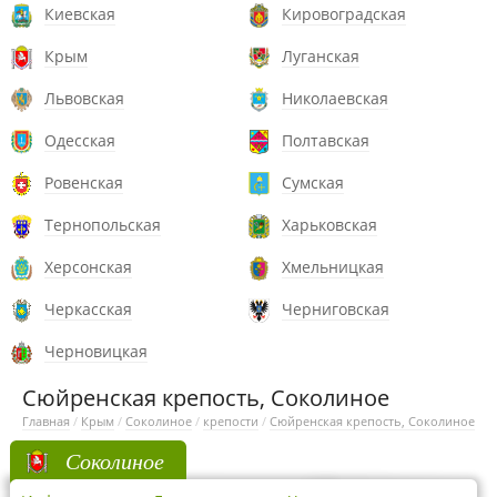
Киевская
Кировоградская
Крым
Луганская
Львовская
Николаевская
Одесская
Полтавская
Ровенская
Сумская
Тернопольская
Харьковская
Херсонская
Хмельницкая
Черкасская
Черниговская
Черновицкая
Сюйренская крепость, Соколиное
Главная
/
Крым
/
Соколиное
/
крепости
/
Сюйренская крепость, Соколиное
Соколиное