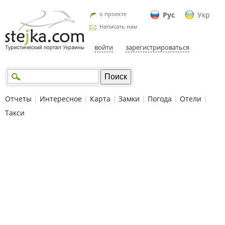
о проекте
Рус
Укр
Написать нам
войти
зарегистрироваться
Отчеты
|
Интересное
|
Карта
|
Замки
|
Погода
|
Отели
|
Такси