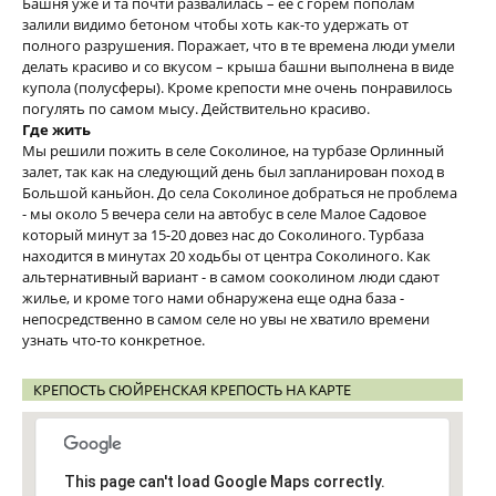
Башня уже и та почти развалилась – ее с горем пополам
залили видимо бетоном чтобы хоть как-то удержать от
полного разрушения. Поражает, что в те времена люди умели
делать красиво и со вкусом – крыша башни выполнена в виде
купола (полусферы). Кроме крепости мне очень понравилось
погулять по самом мысу. Действительно красиво.
Где жить
Мы решили пожить в селе Соколиное, на турбазе Орлинный
залет, так как на следующий день был запланирован поход в
Большой каньйон. До села Соколиное добраться не проблема
- мы около 5 вечера сели на автобус в селе Малое Садовое
который минут за 15-20 довез нас до Соколиного. Турбаза
находится в минутах 20 ходьбы от центра Соколиного. Как
альтернативный вариант - в самом сооколином люди сдают
жилье, и кроме того нами обнаружена еще одна база -
непосредственно в самом селе но увы не хватило времени
узнать что-то конкретное.
КРЕПОСТЬ СЮЙРЕНСКАЯ КРЕПОСТЬ НА КАРТЕ
This page can't load Google Maps correctly.