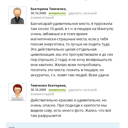
Екатерина Тимченко
,
30.10.2008
ответить
удалить ложный
комментарий
Бахчисарай-удивительное место, я пррожила
там около 10 дней, в т.ч. в пещере на Мангупе,
очень звбавные и в тоже время
магнитически-страшные места, если у тебя
плохая энергетика, то лучше не ходить туда.
Это действительно целая оттдельная
цивилизация, мы это прочувствовали и до сих
пор (прошло 2 года), я не хочу возвращаться,
мне хватило. Желаю всем попробовать
посетить эти места, пожить в пещере, но
аккуратно, т.к. ловят там людей. Всем удачи
Тимченко Екатерина
,
30.10.2008
ответить
удалить ложный
комментарий
Действительно красиво и удивительно, но
очень опасно. При подходе к крепости мы
видели сову, есть много фото. Жалко, что всё
там разрушается
имя