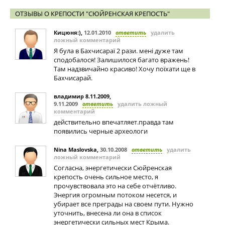
ОТЗЫВЫ О КРЕПОСТИ "СЮЙРЕНСКАЯ КРЕПОСТЬ"
Кицюня:)
,
12.01.2010
ответить
удалить
ложный комментарий
Я була в Бахчисараї 2 рази. мені дуже там
сподобалося! Залишилося багато вражень!
Там надзвичайно красиво! Хочу поїхати ще в
Бахчисарай.
владимир 8.11.2009
,
9.11.2009
ответить
удалить ложный
комментарий
действительно впечатляет.правда там
появились черные археологи
Nina Maslovska
,
30.10.2008
ответить
удалить
ложный комментарий
Согласна, энергетически Сюйренская
крепость очень сильное место, я
прочувствовала это на себе отчётливо.
Энергия огромным потоком несется, и
убирает все преграды на своем пути. Нужно
уточнить, внесена ли она в список
энергетически сильных мест Крыма.