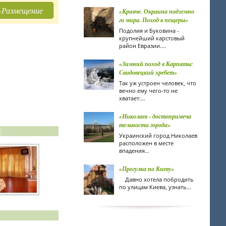
-Размещение
«Кривче. Окраина подземно
го мира. Поход в пещеры»
Подолия и Буковина -
крупнейший карстовый
район Евразии....
«Зимний поход в Карпаты:
Свидовецкий хребет»
Так уж устроен человек, что
вечно ему чего-то не
хватает:...
«Николаев - достопримеча
тельности города»
Украинский город Николаев
расположен в месте
впадения...
«Прогулка по Киеву»
Давно хотела побродить
по улицам Киева, узнать...