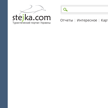
Отчеты
|
Интересное
|
Кар