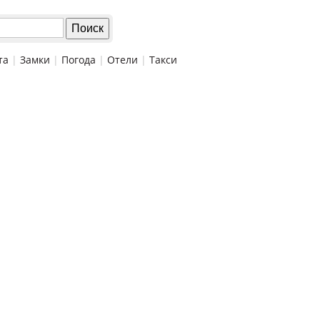
та
|
Замки
|
Погода
|
Отели
|
Такси