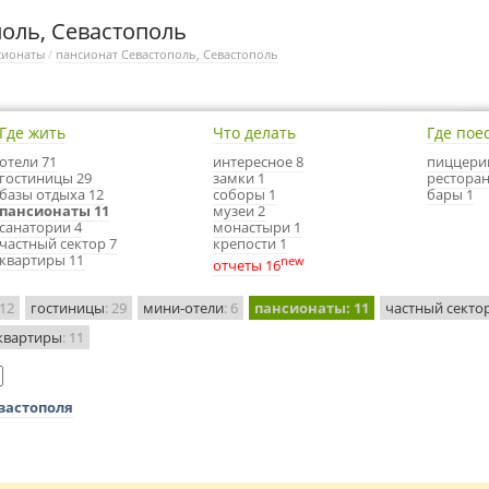
оль, Севастополь
сионаты
/
пансионат Севастополь, Севастополь
Где жить
Что делать
Где пое
отели 71
интересное 8
пиццери
гостиницы 29
замки 1
ресторан
базы отдыха 12
соборы 1
бары 1
пансионаты 11
музеи 2
санатории 4
монастыри 1
частный сектор 7
крепости 1
квартиры 11
new
отчеты 16
 12
гостиницы
: 29
мини-отели
: 6
пансионаты
: 11
частный секто
квартиры
: 11
вастополя