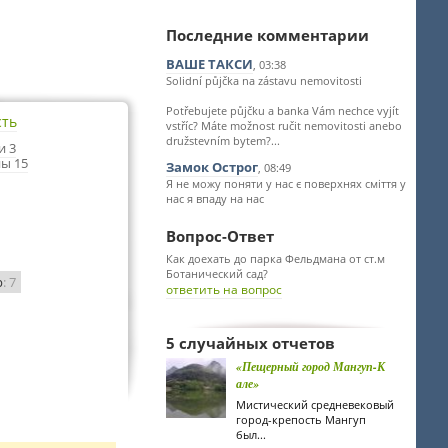
Последние комментарии
ВАШЕ ТАКСИ
, 03:38
Solidní půjčka na zástavu nemovitosti
Potřebujete půjčku a banka Vám nechce vyjít
сть
vstříc? Máte možnost ručit nemovitosti anebo
družstevním bytem?...
и 3
ы 15
Замок Острог
, 08:49
Я не можу поняти у нас є поверхнях сміття у
нас я впаду на нас
Вопрос-Ответ
Как доехать до парка Фельдмана от ст.м
Ботанический сад?
р
: 7
ответить на вопрос
5 случайных отчетов
«Пещерный город Мангуп-К
але»
Мистический средневековый
город-крепость Мангуп
был...