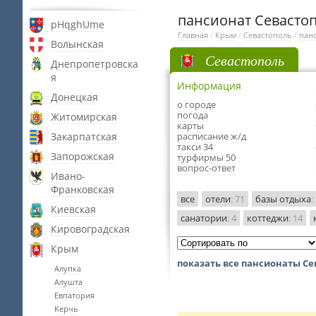
пансионат Севастоп
pHqghUme
Главная
/
Крым
/
Севастополь
/
пан
Волынская
Севастополь
Днепропетровска
я
Информация
Донецкая
о городе
погода
Житомирская
карты
Закарпатская
расписание ж/д
такси 34
Запорожская
турфирмы 50
вопрос-ответ
Ивано-
Франковская
все
отели
: 71
базы отдыха
:
Киевская
санатории
: 4
коттеджи
: 14
Кировоградская
Крым
показать все пансионаты Се
Алупка
Алушта
Евпатория
Керчь