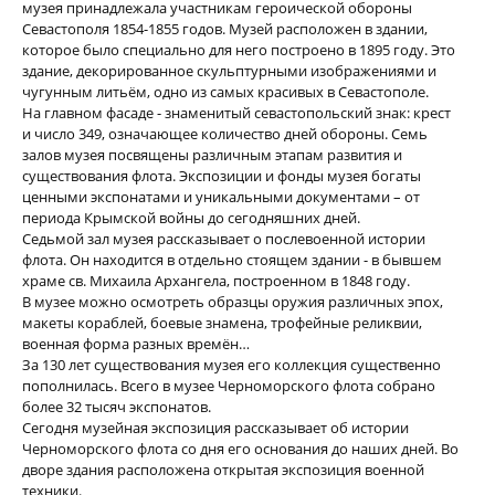
музея принадлежала участникам героической обороны
Севастополя 1854-1855 годов. Музей расположен в здании,
которое было специально для него построено в 1895 году. Это
здание, декорированное скульптурными изображениями и
чугунным литьём, одно из самых красивых в Севастополе.
На главном фасаде - знаменитый севастопольский знак: крест
и число 349, означающее количество дней обороны. Семь
залов музея посвящены различным этапам развития и
существования флота. Экспозиции и фонды музея богаты
ценными экспонатами и уникальными документами – от
периода Крымской войны до сегодняшних дней.
Седьмой зал музея рассказывает о послевоенной истории
флота. Он находится в отдельно стоящем здании - в бывшем
храме св. Михаила Архангела, построенном в 1848 году.
В музее можно осмотреть образцы оружия различных эпох,
макеты кораблей, боевые знамена, трофейные реликвии,
военная форма разных времён…
За 130 лет существования музея его коллекция существенно
пополнилась. Всего в музее Черноморского флота собрано
более 32 тысяч экспонатов.
Сегодня музейная экспозиция рассказывает об истории
Черноморского флота со дня его основания до наших дней. Во
дворе здания расположена открытая экспозиция военной
техники.