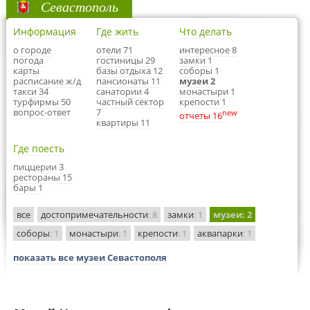
Севастополь
Информация
Где жить
Что делать
о городе
отели 71
интересное 8
погода
гостиницы 29
замки 1
карты
базы отдыха 12
соборы 1
расписание ж/д
пансионаты 11
музеи 2
такси 34
санатории 4
монастыри 1
турфирмы 50
частный сектор
крепости 1
вопрос-ответ
7
new
отчеты 16
квартиры 11
Где поесть
пиццерии 3
рестораны 15
бары 1
все
достопримечательности
: 8
замки
: 1
музеи
: 2
соборы
: 1
монастыри
: 1
крепости
: 1
аквапарки
: 1
показать все музеи Севастополя