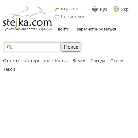
о проекте
Рус
Укр
Написать нам
войти
зарегистрироваться
Отчеты
|
Интересное
|
Карта
|
Замки
|
Погода
|
Отели
|
Такси