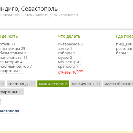
ндиго, Севастополь
и-отели
/
мини-отель Вилла Индиго, Севастополь
Где жить
Что делать
Где пое
отели 71
интересное 8
пиццери
гостиницы 29
замки 1
ресторан
базы отдыха 12
соборы 1
бары 1
пансионаты 11
музеи 2
санатории 4
монастыри 1
частный сектор 7
крепости 1
квартиры 11
new
отчеты 16
 12
гостиницы
: 29
мини-отели
: 6
пансионаты
: 11
частный секто
квартиры
: 11
вастополя