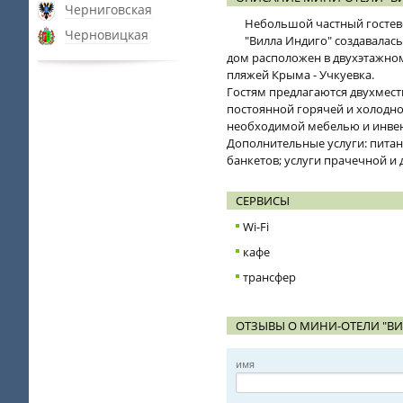
Черниговская
Небольшой частный гостево
Черновицкая
"Вилла Индиго" создавалас
дом расположен в двухэтажном
пляжей Крыма - Учкуевка.
Гостям предлагаются двухмес
постоянной горячей и холодно
необходимой мебелью и инве
Дополнительные услуги: питани
банкетов; услуги прачечной и 
СЕРВИСЫ
Wi-Fi
кафе
трансфер
ОТЗЫВЫ О МИНИ-ОТЕЛИ "В
имя