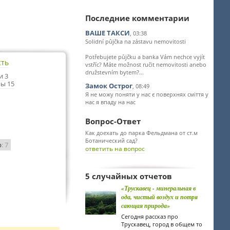
Последние комментарии
ВАШЕ ТАКСИ
, 03:38
Solidní půjčka na zástavu nemovitosti
Potřebujete půjčku a banka Vám nechce vyjít
сть
vstříc? Máte možnost ručit nemovitosti anebo
družstevním bytem?...
и 3
ы 15
Замок Острог
, 08:49
Я не можу поняти у нас є поверхнях сміття у
нас я впаду на нас
Вопрос-Ответ
Как доехать до парка Фельдмана от ст.м
Ботанический сад?
р
: 7
ответить на вопрос
5 случайных отчетов
«Трускавец - минеральная в
ода, чистый воздух и потря
сающая природа»
Сегодня рассказ про
Трускавец, город в общем то