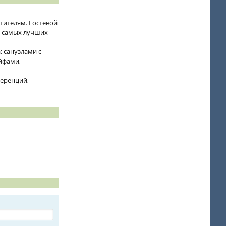
тителям. Гостевой
из самых лучших
 санузлами с
ейфами,
ференций,