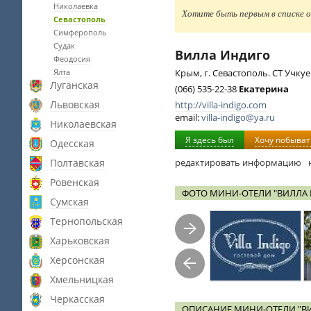
Николаевка
Хотите быть первым в списке о
Севастополь
Симферополь
Судак
Вилла Индиго
Феодосия
Ялта
Крым, г. Севастополь. СТ Учку
Луганская
(066) 535-22-38
Екатерина
Львовская
http://villa-indigo.com
email:
villa-indigo@ya.ru
Николаевская
Я здесь был
Хочу побыват
Одесская
Полтавская
редактировать информацию
Ровенская
ФОТО МИНИ-ОТЕЛИ "ВИЛЛА
Сумская
Тернопольская
Харьковская
Херсонская
Хмельницкая
Черкасская
ОПИСАНИЕ МИНИ-ОТЕЛИ "В