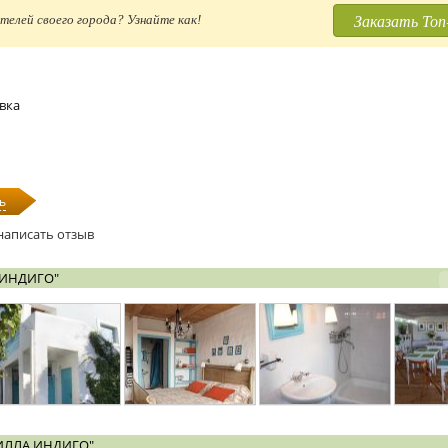
Заказать Топ
телей своего города? Узнайте как!
евка
ь
написать отзыв
 ИНДИГО"
ИЛЛА ИНДИГО"