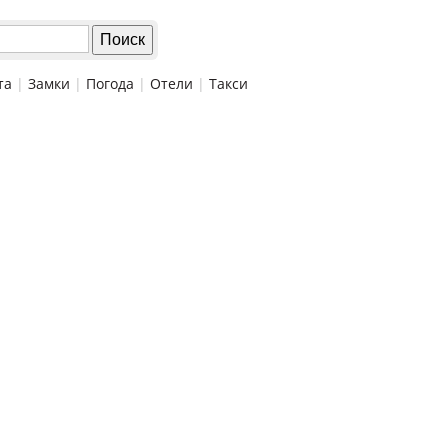
та
|
Замки
|
Погода
|
Отели
|
Такси