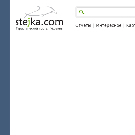
Отчеты
|
Интересное
|
Кар