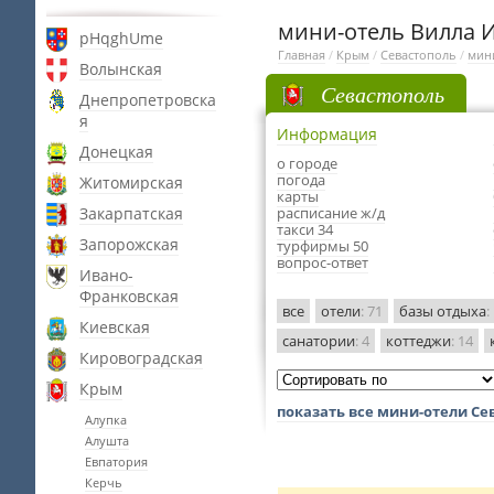
мини-отель Вилла И
pHqghUme
Главная
/
Крым
/
Севастополь
/
мин
Волынская
Севастополь
Днепропетровска
я
Информация
Донецкая
о городе
погода
Житомирская
карты
Закарпатская
расписание ж/д
такси 34
Запорожская
турфирмы 50
вопрос-ответ
Ивано-
Франковская
все
отели
: 71
базы отдыха
:
Киевская
санатории
: 4
коттеджи
: 14
Кировоградская
Крым
показать все мини-отели Се
Алупка
Алушта
Евпатория
Керчь