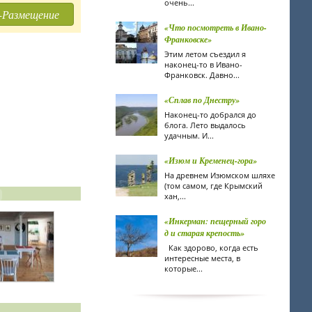
очень...
-Размещение
«Что посмотреть в Ивано-
Франковске»
Этим летом съездил я
наконец-то в Ивано-
Франковск. Давно...
«Сплав по Днестру»
Наконец-то добрался до
блога. Лето выдалось
удачным. И...
«Изюм и Кременец-гора»
На древнем Изюмском шляхе
(том самом, где Крымский
хан,...
«Инкерман: пещерный горо
д и старая крепость»
Как здорово, когда есть
интересные места, в
которые...