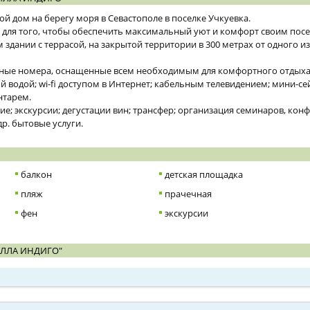
й дом на берегу моря в Севастополе в поселке Учкуевка.
ь для того, чтобы обеспечить максимальный уют и комфорт своим посе
 здании с террасой, на закрытой территории в 300 метрах от одного 
тные номера, оснащенные всем необходимым для комфортного отдыха:
й водой; wi-fi доступом в Интернет; кабельным телевидением; мини-с
нтарем.
е; экскурсии; дегустации вин; трансфер; организация семинаров, кон
др. бытовые услуги.
балкон
детская площадка
пляж
прачечная
фен
экскурсии
ИЛЛА ИНДИГО"