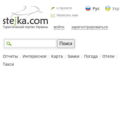
о проекте
Рус
Укр
Написать нам
войти
зарегистрироваться
Отчеты
|
Интересное
|
Карта
|
Замки
|
Погода
|
Отели
|
Такси