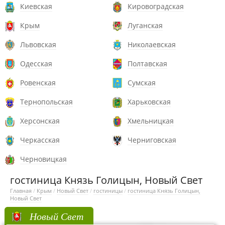
Киевская
Кировоградская
Крым
Луганская
Львовская
Николаевская
Одесская
Полтавская
Ровенская
Сумская
Тернопольская
Харьковская
Херсонская
Хмельницкая
Черкасская
Черниговская
Черновицкая
гостиница Князь Голицын, Новый Свет
Главная
/
Крым
/
Новый Свет
/
гостиницы
/
гостиница Князь Голицын,
Новый Свет
Новый Свет