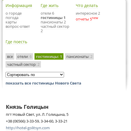
Информация
Где жить
Что делать
о городе
отели 6
интересное 2
погода
гостиницы 1
new
отчеты 5
карты
пансионаты 2
вопрос-ответ
частный сектор
2
Где поесть
все
отели
: 6
гостиницы
: 1
пансионаты
: 2
частный сектор
: 2
показать все гостиницы Нового Света
Князь Голицын
пгт Новый Свет, ул. Л. Голицына, 5
+38 (06566) 3-33-59, 3-34-60, 3-33-21
http://hotel-golitsyn.com