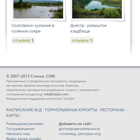
Солотвино: купание в
Днестр - размытое
соляном озере
кладбище
отзывов:
1
отзывов:
1
© 2007–2015 Стежка. COM.
Письменные и графические материалы защищены
авторским правом законодательства Украины,
перепечатка материалов разрешена только с письменного
соглашения владельца
info@stejka.com
Юридическая поддержка агентство "Солби"
РАСПИСАНИЕ Ж/Д
|
ГОРНОЛЫЖНЫЕ КУРОРТЫ
|
РЕСТОРАНЫ
|
КАРТЫ
|
Размещение рекламы
Добавить на сайт:
Топ размещение
достопримечательность
Написать нам
гостиницу, ресторан итд.
Видео уроки онлайн