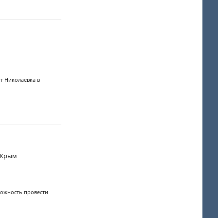
т Николаевка в
Р Крым
можность провести