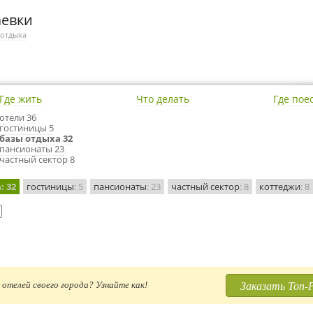
аевки
 отдыха
Где жить
Что делать
Где пое
отели 36
гостиницы 5
базы отдыха 32
пансионаты 23
частный сектор 8
а
: 32
гостиницы
: 5
пансионаты
: 23
частный сектор
: 8
коттеджи
: 8
Заказать Топ-
отелей своего города? Узнайте как!