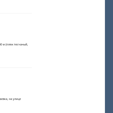
0 м (пляж песчаный,
аевка, на улице