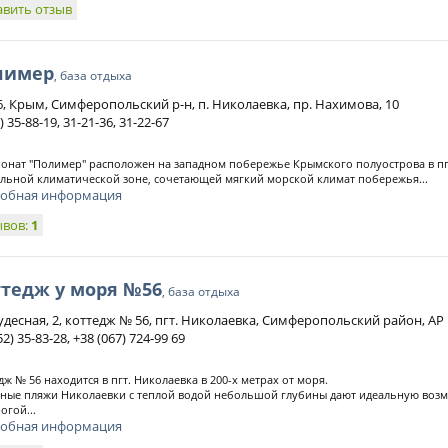
авить отзыв
лимер
, база отдыха
6, Крым, Симферопольский р-н, п. Николаевка, пр. Нахимова, 10
) 35-88-19, 31-21-36, 31-22-67
онат "Полимер" расположен на западном побережье Крымского полуострова в пг
льной климатической зоне, сочетающей мягкий морской климат побережья...
обная информация
ывов:
1
ттедж у моря №56
, база отдыха
Чудесная, 2, коттедж № 56, пгт. Николаевка, Симферопольский район, А
52) 35-83-28, +38 (067) 724-99 69
дж № 56 находится в пгт. Николаевка в 200-х метрах от моря.
ные пляжи Николаевки с теплой водой небольшой глубины дают идеальную воз
огой...
обная информация