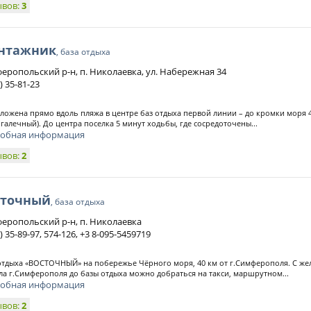
ывов:
3
нтажник
, база отдыха
еропольский р-н, п. Николаевка, ул. Набережная 34
) 35-81-23
ложена прямо вдоль пляжа в центре баз отдыха первой линии – до кромки моря 4
галечный). До центра поселка 5 минут ходьбы, где сосредоточены...
обная информация
ывов:
2
сточный
, база отдыха
еропольский р-н, п. Николаевка
) 35-89-97, 574-126, +3 8-095-5459719
отдыха «ВОСТОЧНЫЙ» на побережье Чёрного моря, 40 км от г.Симферополя. С ж
ла г.Симферополя до базы отдыха можно добраться на такси, маршрутном...
обная информация
ывов:
2