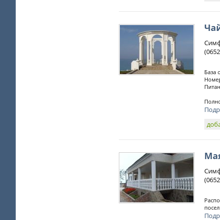
Ча
Симф
(0652
База 
Номер
Питан
Полно
Подр
доб
Ма
Симф
(0652
Распо
посел
Подр