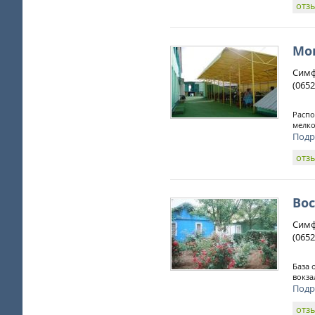
отз
Мо
Симф
(0652
Распо
мелко
Подр
отз
Во
Симф
(0652
База 
вокза
Подр
отз