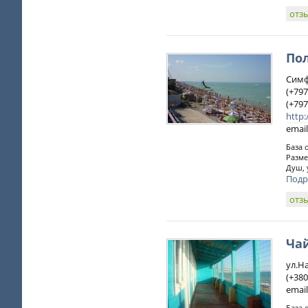
отз
По
Симф
(+797
(+797
http:
email
База 
Разме
Душ, 
Подр
отз
Ча
ул.Н
(+380
email
База 