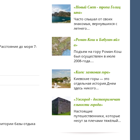
«Новый Свет - тропа Голиц
ына»
Часто слышал от своих
знакомых, вернувшихся с
летнего...
«Роман-Кош и Бабуган-яйл
а»
асстояние до моря 7-
Подъем на гору Роман-Кош
был осуществлен в июле
2008-года....
«Киев: замковая гора»
Киевские горы — это
отдельная история.Днем
здесь никого...
«Ужгород - достопримечат
ельности города»
Настоящие
путешественники, которые
несут за плечами тяжёлый...
рритории базы отдыха