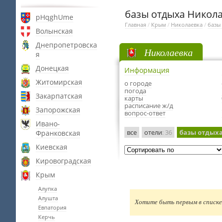
базы отдыха Никол
pHqghUme
Главная
/
Крым
/
Николаевка
/
базы
Волынская
Днепропетровска
Николаевка
я
Донецкая
Информация
Житомирская
о городе
погода
Закарпатская
карты
расписание ж/д
Запорожская
вопрос-ответ
Ивано-
все
отели
: 36
базы отдых
Франковская
Киевская
Кировоградская
Крым
Алупка
Алушта
Хотите быть первым в списке 
Евпатория
Керчь