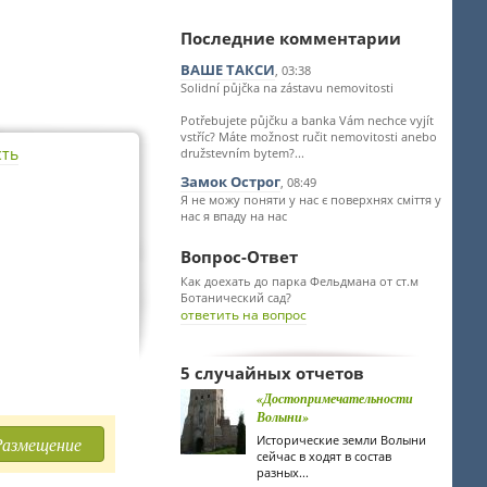
Последние комментарии
ВАШЕ ТАКСИ
, 03:38
Solidní půjčka na zástavu nemovitosti
Potřebujete půjčku a banka Vám nechce vyjít
vstříc? Máte možnost ručit nemovitosti anebo
сть
družstevním bytem?...
Замок Острог
, 08:49
Я не можу поняти у нас є поверхнях сміття у
нас я впаду на нас
Вопрос-Ответ
Как доехать до парка Фельдмана от ст.м
Ботанический сад?
ответить на вопрос
5 случайных отчетов
«Достопримечательности
Волыни»
Исторические земли Волыни
Размещение
сейчас в ходят в состав
разных...