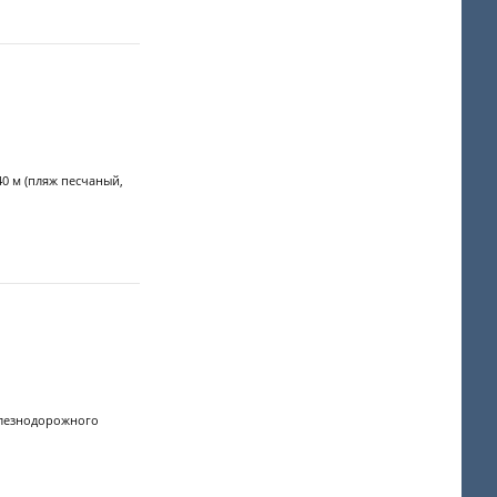
0 м (пляж песчаный,
елезнодорожного