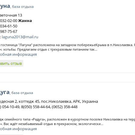
гуна
, база отдыха
Цветочная 13
 032-02-00
Жанна
 034-61-50
 987-75-67
:
laguna2013@mail.ru
гостиница "Лагуна" расположена на западном побережьеКрыма в п.Николаевка. Р
н. хотьбы. Предлагаем отдых с трехразовым питанием так...
обная информация
авить отзыв
уга
, база отдыха
удесная 2, коттедж 45, пос.Николаевка, АРК, Украина
) 054-10-49, 8(050) 558-44-64, (0652) 358-448
дж семейного типа «Радуга», расположен в курортном поселке Николаевка на те
». Вас ждёт незабываемый отдых в прекрасном, экологически...
обная информация