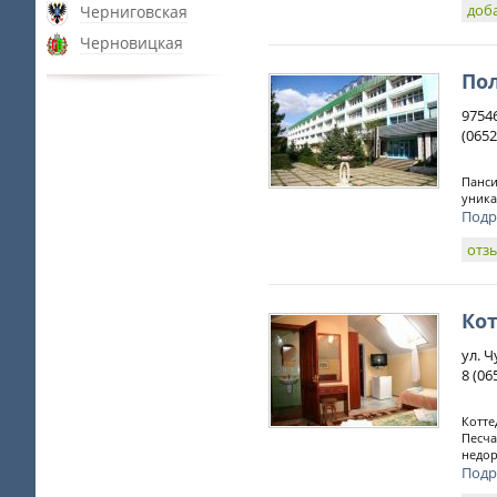
доб
Черниговская
Черновицкая
По
9754
(0652
Панси
уника
Подр
отз
Ко
ул. 
8 (06
Котте
Песча
недор
Подр