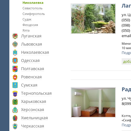
Николаевка
Ла
Севастополь
Симферополь
ул. 
Судак
(050)
Феодосия
(098)
(050)
Ялта
Луганская
email
Львовская
Мини 
10 ми
Николаевская
Подр
Одесская
доб
Полтавская
Ровенская
Сумская
Рад
Тернопольская
ул. Ч
Харьковская
8(099
Херсонская
Котте
Хмельницкая
«Скиф
Подр
Черкасская