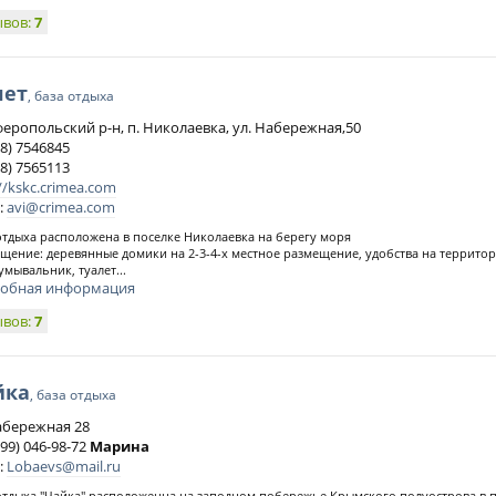
ывов:
7
лет
, база отдыха
еропольский р-н, п. Николаевка, ул. Набережная,50
8) 7546845
8) 7565113
//kskc.crimea.com
:
avi@crimea.com
отдыха расположена в поселке Николаевка на берегу моря
щение: деревянные домики на 2-3-4-х местное размещение, удобства на террито
умывальник, туалет...
обная информация
ывов:
7
йка
, база отдыха
абережная 28
99) 046-98-72
Марина
:
Lobaevs@mail.ru
отдыха "Чайка" расположенна на заподном побережье Крымского полуострова в п