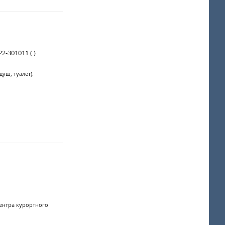
22-301011 ( )
уш, туалет).
центра курортного