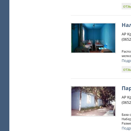
отз
На
АР К
(0652
Распо
мелко
Подр
отз
Па
АР К
(0652
База 
Набер
Разме
Подр