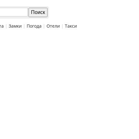
та
|
Замки
|
Погода
|
Отели
|
Такси