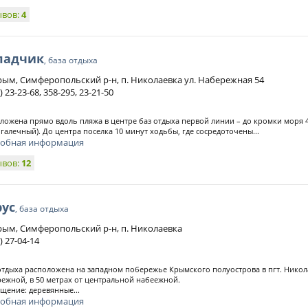
ывов:
4
ладчик
, база отдыха
рым, Симферопольский р-н, п. Николаевка ул. Набережная 54
) 23-23-68, 358-295, 23-21-50
ложена прямо вдоль пляжа в центре баз отдыха первой линии – до кромки моря 4
галечный). До центра поселка 10 минут ходьбы, где сосредоточены...
обная информация
ывов:
12
рус
, база отдыха
рым, Симферопольский р-н, п. Николаевка
) 27-04-14
отдыха расположена на западном побережье Крымского полуострова в пгт. Никол
ежной, в 50 метрах от центральной набеежной.
щение: деревянные...
обная информация