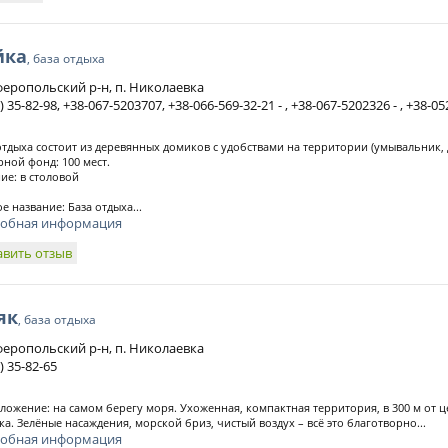
йка
, база отдыха
еропольский р-н, п. Николаевка
) 35-82-98, +38-067-5203707, +38-066-569-32-21 - , +38-067-5202326 - , +38-05
отдыха состоит из деревянных домиков с удобствами на территории (умывальник, д
ной фонд: 100 мест.
ие: в столовой
е название: База отдыха...
обная информация
авить отзыв
як
, база отдыха
еропольский р-н, п. Николаевка
) 35-82-65
ложение: на самом берегу моря. Ухоженная, компактная территория, в 300 м от 
ка. Зелёные насаждения, морской бриз, чистый воздух – всё это благотворно...
обная информация