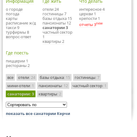
Информация
Где жить
Что делать
о городе
отели 24
интересное 4
погода
гостиницы 7
церкви 1
карты
базы отдыха 15
крепости 1
расписание ж/д
пансионаты 12
new
отчеты 3
такси 9
санатории 3
турфирмы 8
частный сектор
вопрос-ответ
1
квартиры 2
Где поесть
пиццерии 1
рестораны 2
все
отели
: 24
базы отдыха
: 15
гостиницы
: 7
мини-отели
: 1
пансионаты
: 12
частный сектор
: 1
санатории
: 3
квартиры
: 2
показать все санатории Керчи