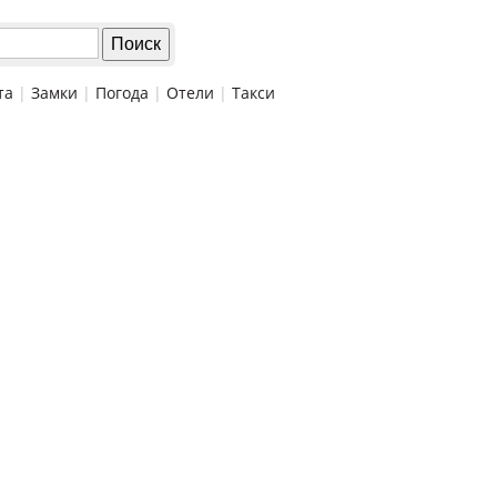
та
|
Замки
|
Погода
|
Отели
|
Такси