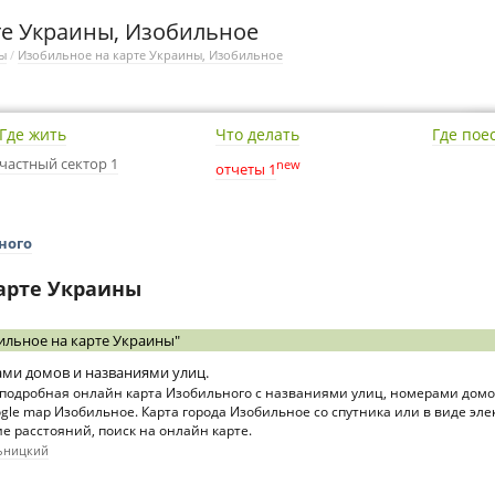
те Украины, Изобильное
ы
/
Изобильное на карте Украины, Изобильное
Где жить
Что делать
Где пое
частный сектор 1
new
отчеты 1
ного
арте Украины
льное на карте Украины"
ами домов и названиями улиц.
 подробная онлайн карта Изобильного с названиями улиц, номерами домо
ogle map Изобильное. Карта города Изобильное со спутника или в виде эл
е расстояний, поиск на онлайн карте.
льницкий