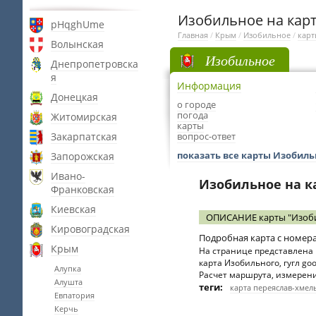
Изобильное на кар
pHqghUme
Главная
/
Крым
/
Изобильное
/
карт
Волынская
Изобильное
Днепропетровска
я
Информация
Донецкая
о городе
погода
Житомирская
карты
Закарпатская
вопрос-ответ
показать все карты Изобиль
Запорожская
Ивано-
Изобильное на к
Франковская
Киевская
ОПИСАНИЕ карты "Изоби
Кировоградская
Подробная карта с номер
Крым
На странице представлена
карта Изобильного, гугл go
Алупка
Расчет маршрута, измерени
Алушта
теги:
карта переяслав-хме
Евпатория
Керчь