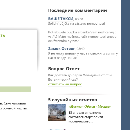
Последние комментарии
ВАШЕ ТАКСИ
, 03:38
Solidní půjčka na zástavu nemovitosti
Potřebujete půjčku a banka Vám nechce vyjít
сть
vstříc? Máte možnost ručit nemovitosti anebo
družstevním bytem?...
Замок Острог
, 08:49
Я не можу поняти у нас є поверхнях сміття у
нас я впаду на нас
Вопрос-Ответ
Как доехать до парка Фельдмана от ст.м
Ботанический сад?
ответить на вопрос
5 случайных отчетов
в. Спутниковая
«Москва - Одесса - Москва»
ектронной карты.
13 апреля в полночь
состоялся старт почти
космического...