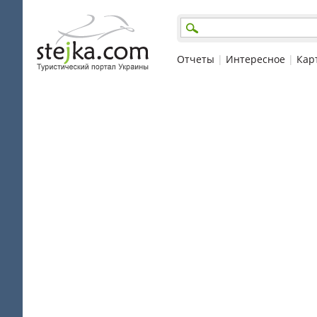
Отчеты
|
Интересное
|
Кар